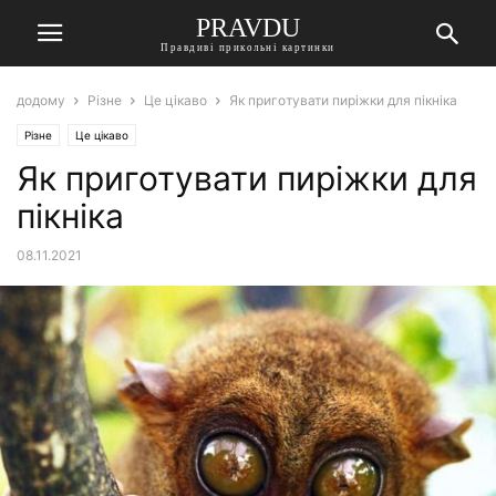
PRAVDU
Правдиві прикольні картинки
додому
Різне
Це цікаво
Як приготувати пиріжки для пікніка
Різне
Це цікаво
Як приготувати пиріжки для
пікніка
08.11.2021