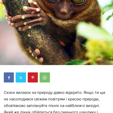
Сезон вилазок на природу давно відкрито. Якщо ти ще
не насолодився свіжим повітрям і красою природи,
обов’язково заплануйте пікнік на найближчі вихідні.
Який же пікнік обійдеться без смачного шашлику і