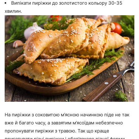
Випікати пиріжки до золотистого кольору 30-35
хвилин.
На пиріжки з соковитою м’ясною начинкою піде не так
вже й багато часу, а завзятим м’ясоїдам небезпечно
пропонувати пиріжки з травою. Так що краще
приготувати різні пиріжки і обов’язково різної форми.