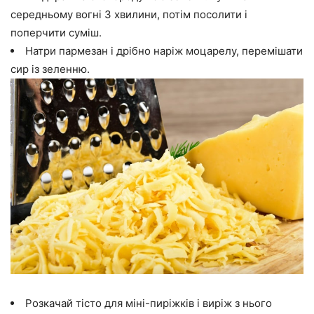
середньому вогні 3 хвилини, потім посолити і
поперчити суміш.
Натри пармезан і дрібно наріж моцарелу, перемішати
сир із зеленню.
Розкачай тісто для міні-пиріжків і виріж з нього