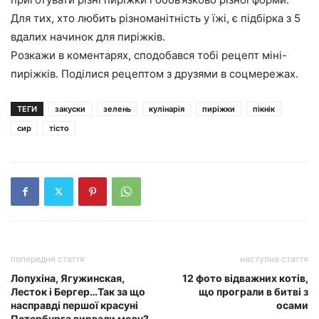
Для тих, хто любить різноманітність у їжі, є підбірка з 5
вдалих начинок для пиріжків.
Розкажи в коментарях, сподобався тобі рецепт міні-
пиріжків. Поділися рецептом з друзями в соцмережах.
ТЕГИ
закуски
зелень
кулінарія
пиріжки
пікнік
сир
тісто
попередня стаття
наступна стаття
Лопухіна, Ягужинская,
12 фото відважних котів,
Лесток і Бергер…Так за що
що програли в битві з
насправді першої красуні
осами
Петербурга вирвали мову?