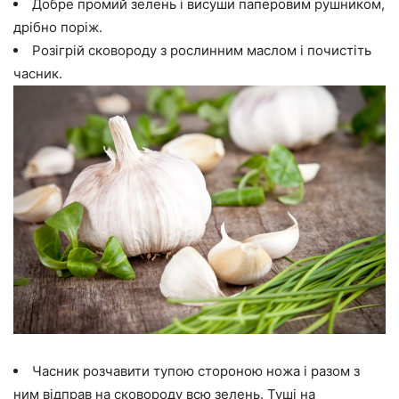
Добре промий зелень і висуши паперовим рушником,
дрібно поріж.
Розігрій сковороду з рослинним маслом і почистіть
часник.
Часник розчавити тупою стороною ножа і разом з
ним відправ на сковороду всю зелень. Туші на