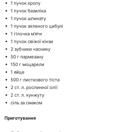
1 пучок кропу
1 пучок базиліка
1 пучок шпинату
1 пучок зеленого цибулі
1 гілочка м’яти
1 пучок свіжої кінзи
2 зубчики часнику
50 г пармезану
150 г моцарели
1 яйце
500 г листкового тіста
2 ст. л. рослинної олії
2 ст. л. кунжуту
сіль за смаком
Приготування