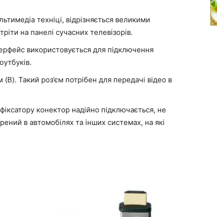
ьтимедіа техніці, відрізняється великими
ріти на панелі сучасних телевізорів.
терфейс використовується для підключення
ноутбуків.
(B). Такий роз’єм потрібен для передачі відео в
и фіксатору конектор надійно підключається, не
рений в автомобілях та інших системах, на які