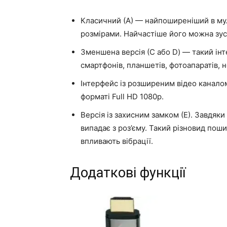
Класичний (А) — найпоширеніший в мул
розмірами. Найчастіше його можна зуст
Зменшена версія (С або D) — такий ін
смартфонів, планшетів, фотоапаратів, 
Інтерфейс із розширеним відео каналом 
форматі Full HD 1080p.
Версія із захисним замком (Е). Завдяк
випадає з роз’єму. Такий різновид поши
впливають вібрації.
Додаткові функції