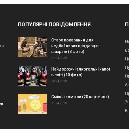
ПОПУЛЯРНІ ПОВІДОМЛЕННЯ
П
Старе покарання для
Н
юч
недбайливих продавців і
Б
шахраїв (3 фото)
21.04.2020
Ц
П
Найдорожчі алкогольні напої
в світі (10 фото)
П
20.04.2020
А
П
Смішні комікси (20 картинок)
З
21.04.2020
са
В