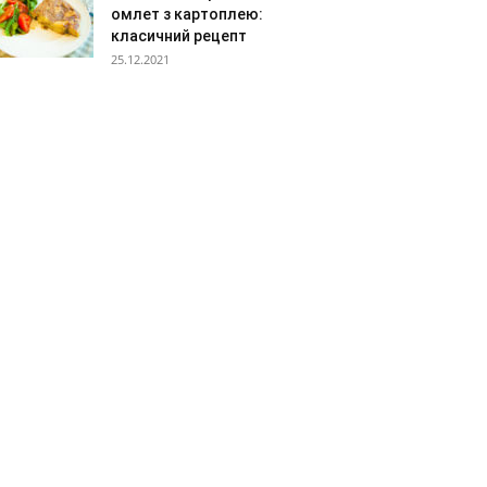
омлет з картоплею:
класичний рецепт
25.12.2021