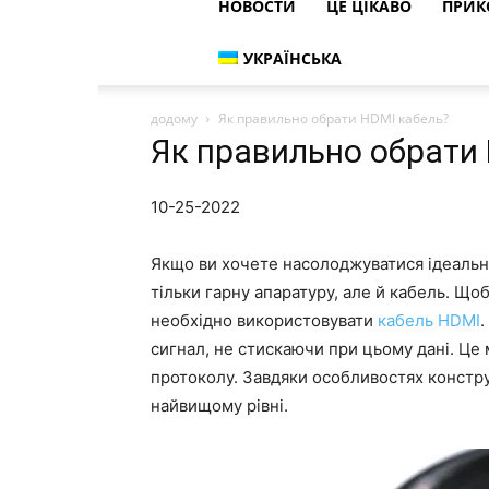
НОВОСТИ
ЦЕ ЦІКАВО
ПРИК
УКРАЇНСЬКА
додому
Як правильно обрати HDMI кабель?
Як правильно обрати
10-25-2022
Якщо ви хочете насолоджуватися ідеальною
тільки гарну апаратуру, але й кабель. Що
необхідно використовувати
кабель HDMI
.
сигнал, не стискаючи при цьому дані. Це
протоколу. Завдяки особливостях конструк
найвищому рівні.