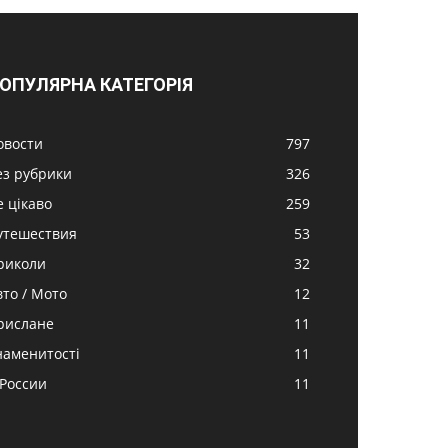
ОПУЛЯРНА КАТЕГОРІЯ
овости
797
ез рубрики
326
е цікаво
259
утешествия
53
риколи
32
вто / Мото
12
рислане
11
наменитості
11
 России
11