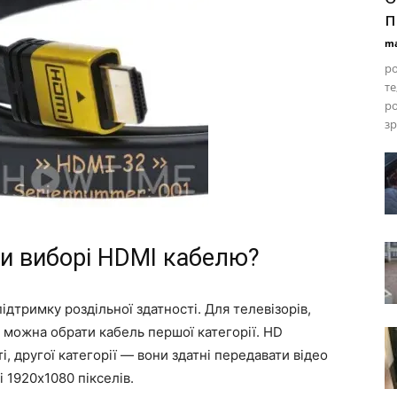
п
ma
ро
те
ро
зр
ри виборі HDMI кабелю?
ідтримку роздільної здатності. Для телевізорів,
в можна обрати кабель першої категорії. HD
, другої категорії — вони здатні передавати відео
і 1920х1080 пікселів.