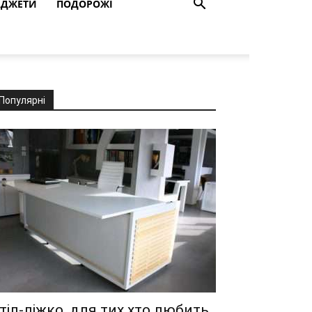
АДЖЕТИ
ПОДОРОЖІ
Популярні
тіл-ліжко, для тих хто любить