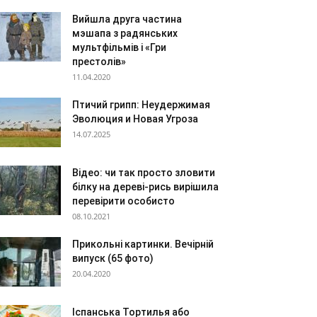
Вийшла друга частина
мэшапа з радянських
мультфільмів і «Гри
престолів»
11.04.2020
Птичий грипп: Неудержимая
Эволюция и Новая Угроза
14.07.2025
Відео: чи так просто зловити
білку на дереві-рись вирішила
перевірити особисто
08.10.2021
Прикольні картинки. Вечірній
випуск (65 фото)
20.04.2020
Іспанська Тортилья або