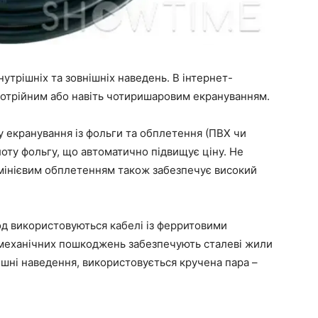
утрішніх та зовнішніх наведень. В інтернет-
потрійним або навіть чотиришаровим екрануванням.
 екранування із фольги та обплетення (ПВХ чи
оту фольгу, що автоматично підвищує ціну. Не
юмінієвим обплетенням також забезпечує високий
од використовуються кабелі із ферритовими
д механічних пошкоджень забезпечують сталеві жили
ішні наведення, використовується кручена пара –