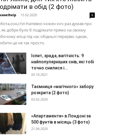
одрімати в обід (2 фото)
xwelhelp
-
15.02.2020
0
бота,сон,стіл Напевно кожен хоч раз думав про
, як добре було б подрімати прямо на своєму
бочому місці під час обідньої перерви, однак,
обити це не так просто.
Іспит, зрада, вагітність: 9
найпопулярніших снів, які тобі
точно снилися і...
05.10.2021
Таємниця «магічного» забору
розкрита (2 фото)
03.02.2020
«Апартаменти» в Лондоні за
500 фунтів в місяць (3 фото)
21.04.2020