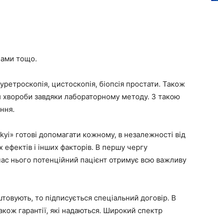
нами тощо.
уретроскопія, цистоскопія, біопсія простати. Також
 хвороби завдяки лабораторному методу. З такою
ння.
skyi» готові допомагати кожному, в незалежності від
х ефектів і інших факторів. В першу чергу
 час нього потенційний пацієнт отримує всю важливу
штовують, то підписується спеціальний договір. В
 також гарантії, які надаються. Широкий спектр