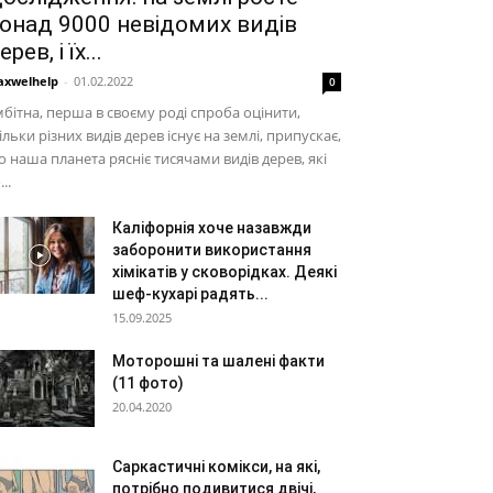
онад 9000 невідомих видів
ерев, і їх...
xwelhelp
-
01.02.2022
0
бітна, перша в своєму роді спроба оцінити,
ільки різних видів дерев існує на землі, припускає,
 наша планета рясніє тисячами видів дерев, які
...
Каліфорнія хоче назавжди
заборонити використання
хімікатів у сковорідках. Деякі
шеф-кухарі радять...
15.09.2025
Моторошні та шалені факти
(11 фото)
20.04.2020
Саркастичні комікси, на які,
потрібно подивитися двічі,