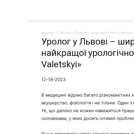
додому
Уролог у Львові – широкий спектр послуг ві
Уролог у Львові – ши
найкращої урологічної 
Valetskyi»
12-18-2023
В медицині відомо багато різноманітних на
акушерство, фізіологія і не тільки. Один 
те, що далеко не кожен наважиться працю
чоловіками, у яких досить інтимні пробле
Якщо допустити навіть мізерні помилки, т