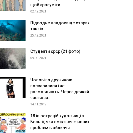
щоб зрозуміти
02.12.2021
Підводне кладовище старих
танків
25.12.2021
Студенти срср (21 фото)
09.09.2021
Чоловік з дружиною
посварилися і не
розмовляють. Через деякий
час вона...
14.11.2019
18 ілюстрацій художниці з
Бельгії, яка сміється жіночих
проблем в обличчя