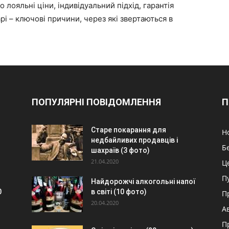
о лояльні ціни, індивідуальний підхід, гарантія
рі – ключові причини, через які звертаються в
ПОПУЛЯРНІ ПОВІДОМЛЕННЯ
П
Старе покарання для
Н
недбайливих продавців і
Б
шахраїв (3 фото)
21.04.2020
Ц
П
Найдорожчі алкогольні напої
0
в світі (10 фото)
П
20.04.2020
А
П