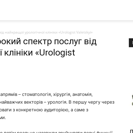
д найкращої урологічної клініки «Urologist Valetskyi»
рокий спектр послуг від
клініки «Urologist
прямів – стоматологія, хірургія, анатомія,
з найважчих векторів – урологія. В першу чергу через
вати з конкретною аудиторією, а саме з
ми.
Д
о потім реально назавжди зруйнувати певні функції