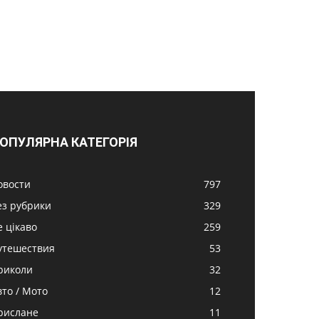
ОПУЛЯРНА КАТЕГОРІЯ
овости
797
ез рубрики
329
е цікаво
259
утешествия
53
риколи
32
вто / Мото
12
рислане
11