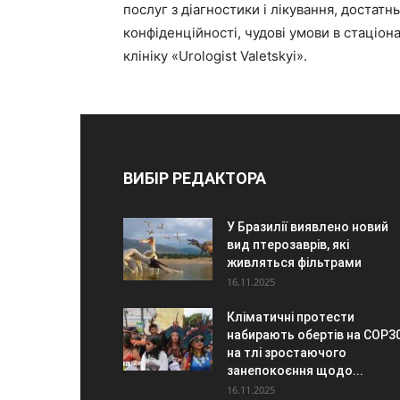
послуг з діагностики і лікування, достатнь
конфіденційності, чудові умови в стаціона
клініку «Urologist Valetskyi».
ВИБІР РЕДАКТОРА
У Бразилії виявлено новий
вид птерозаврів, які
живляться фільтрами
16.11.2025
Кліматичні протести
набирають обертів на COP3
на тлі зростаючого
занепокоєння щодо...
16.11.2025