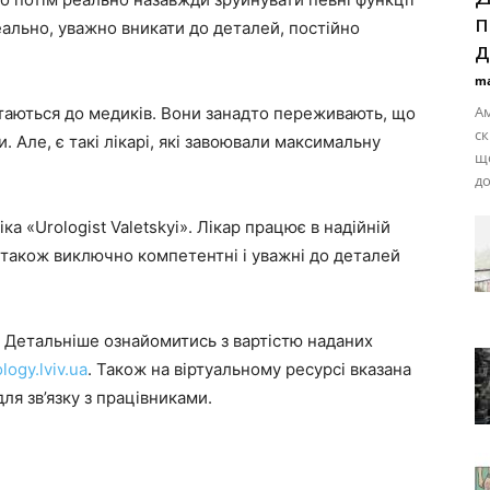
п
еально, уважно вникати до деталей, постійно
д
ma
Ам
ртаються до медиків. Вони занадто переживають, що
ск
 Але, є такі лікарі, які завоювали максимальну
що
до
ка «Urologist Valetskyi». Лікар працює в надійній
у також виключно компетентні і уважні до деталей
. Детальніше ознайомитись з вартістю наданих
logy.lviv.ua
. Також на віртуальному ресурсі вказана
ля зв’язку з працівниками.