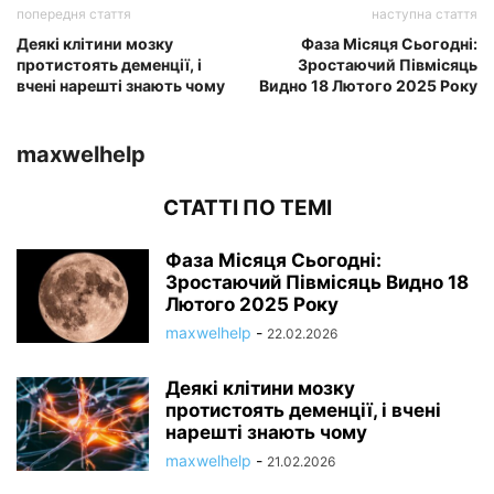
попередня стаття
наступна стаття
Деякі клітини мозку
Фаза Місяця Сьогодні:
протистоять деменції, і
Зростаючий Півмісяць
вчені нарешті знають чому
Видно 18 Лютого 2025 Року
maxwelhelp
СТАТТІ ПО ТЕМІ
Фаза Місяця Сьогодні:
Зростаючий Півмісяць Видно 18
Лютого 2025 Року
maxwelhelp
-
22.02.2026
Деякі клітини мозку
протистоять деменції, і вчені
нарешті знають чому
maxwelhelp
-
21.02.2026