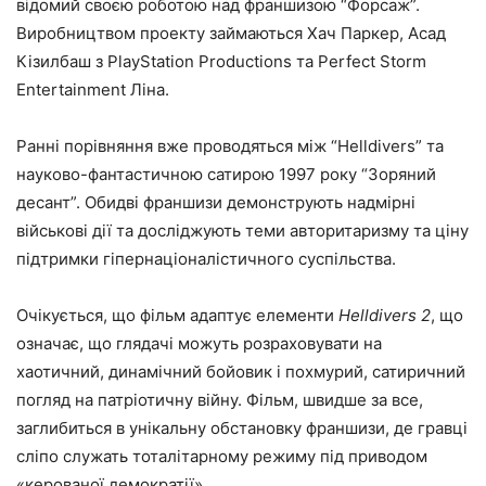
відомий своєю роботою над франшизою “Форсаж”.
Виробництвом проекту займаються Хач Паркер, Асад
Кізилбаш з PlayStation Productions та Perfect Storm
Entertainment Ліна.
Ранні порівняння вже проводяться між “Helldivers” та
науково-фантастичною сатирою 1997 року “Зоряний
десант”. Обидві франшизи демонструють надмірні
військові дії та досліджують теми авторитаризму та ціну
підтримки гіпернаціоналістичного суспільства.
Очікується, що фільм адаптує елементи
Helldivers 2
, що
означає, що глядачі можуть розраховувати на
хаотичний, динамічний бойовик і похмурий, сатиричний
погляд на патріотичну війну. Фільм, швидше за все,
заглибиться в унікальну обстановку франшизи, де гравці
сліпо служать тоталітарному режиму під приводом
«керованої демократії».