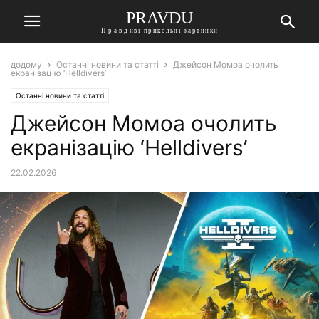
PRAVDU
Правдиві прикольні картинки
додому
Останні новини та статті
Джейсон Момоа очолить
екранізацію ‘Helldivers’
Останні новини та статті
Джейсон Момоа очолить
екранізацію ‘Helldivers’
22.02.2026