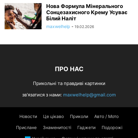
Нова Формула Мінерального
Сонцезахисного Крему Усуває
Білий Наліт
maxwelhelp
-
19.02.2026
ПРО НАС
Прикольні та правдиві картинки
зв'язатися з нами:
maxwelhelp@gmail.com
Новости
Це цікаво
Приколи
Авто / Мото
Прислане
Знаменитості
Гаджети
Подорожі