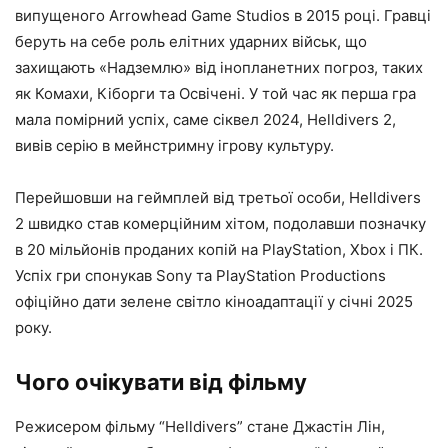
випущеного Arrowhead Game Studios в 2015 році. Гравці
беруть на себе роль елітних ударних військ, що
захищають «Надземлю» від інопланетних погроз, таких
як Комахи, Кіборги та Освічені. У той час як перша гра
мала помірний успіх, саме сіквел 2024, Helldivers 2,
вивів серію в мейнстримну ігрову культуру.
Перейшовши на геймплей від третьої особи, Helldivers
2 швидко став комерційним хітом, подолавши позначку
в 20 мільйонів проданих копій на PlayStation, Xbox і ПК.
Успіх гри спонукав Sony та PlayStation Productions
офіційно дати зелене світло кіноадаптації у січні 2025
року.
Чого очікувати від фільму
Режисером фільму “Helldivers” стане Джастін Лін,