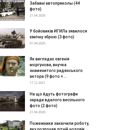
Забавні автоприколы (44
фото)
21.04.2020
У бойовиків ИГИЛа зявилося
хімічну зброю (3 фото)
01.04.2020
Як виглядає євгенія
моргунова, внучка
знаменитого радянського
актора (9 фото +...
17.12.2021
На що йдуть фотографи
заради вдалого весільного
фото (2 фото)
21.04.2020
Пожежники закінчили роботу,
яку розпочав літній чоловік,