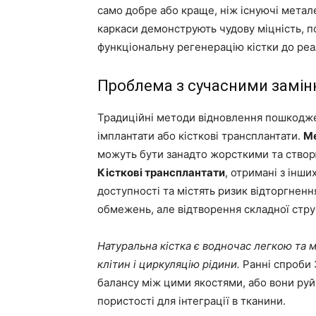
само добре або краще, ніж існуючі метале
каркаси демонструють чудову міцність, п
функціональну регенерацію кістки до реа
Проблема з сучасними замін
Традиційні методи відновлення пошкодже
імплантати або кісткові трансплантати.
Ме
можуть бути занадто жорсткими та створ
Кісткові трансплантати
, отримані з інши
доступності та містять ризик відторгненн
обмежень, але відтворення складної стру
Натуральна кістка є водночас легкою та м
клітин і циркуляцію рідини.
Ранні спроби 
балансу між цими якостями, або вони руй
пористості для інтеграції в тканини.