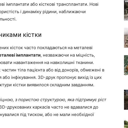
ві імплантати або кісткові трансплантати. Нові
ористість і динаміку рідини, наближаючи
льності.
никами кістки
них кісток часто покладаються на металеві
талеві імплантати
, незважаючи на міцність,
ювати навантаження на навколишні тканини.
х частин тіла пацієнта або від донорів, обмежені в
я або інфікування. 3D-друк пропонує вихід із цих
ктури кістки виявилося складним завданням.
іцною, з пористою структурою, яка підтримує ріст
3D-друкованих каркасів часто не вдавалися до
нувалися під тиском, або не мали необхідної