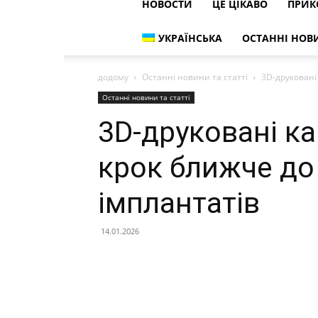
НОВОСТИ
ЦЕ ЦІКАВО
ПРИК
УКРАЇНСЬКА
ОСТАННІ НОВИ
додому
Останні новини та статті
3D-друковані
Останні новини та статті
3D-друковані ка
крок ближче до
імплантатів
14.01.2026