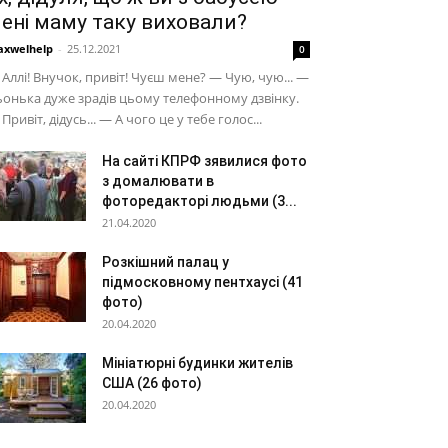
ені маму таку виховали?
xwelhelp
-
25.12.2021
0
Аллі! Внучок, привіт! Чуєш мене? — Чую, чую... —
онька дуже зрадів цьому телефонному дзвінку.
Привіт, дідусь... — А чого це у тебе голос...
На сайті КПРФ зявилися фото
з домалювати в
фоторедакторі людьми (3...
21.04.2020
Розкішний палац у
підмосковному пентхаусі (41
фото)
20.04.2020
Мініатюрні будинки жителів
США (26 фото)
20.04.2020