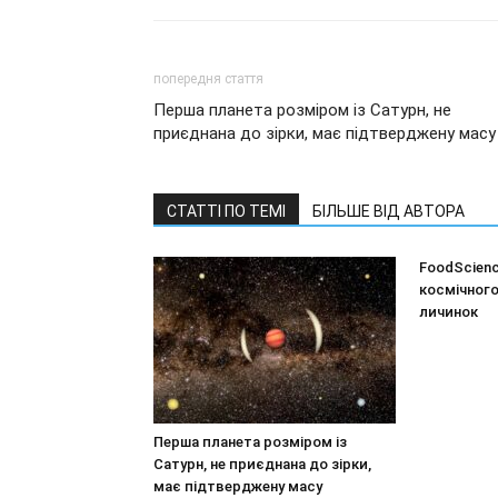
попередня стаття
Перша планета розміром із Сатурн, не
приєднана до зірки, має підтверджену масу
СТАТТІ ПО ТЕМІ
БІЛЬШЕ ВІД АВТОРА
FoodScience
космічного
личинок
Перша планета розміром із
Сатурн, не приєднана до зірки,
має підтверджену масу