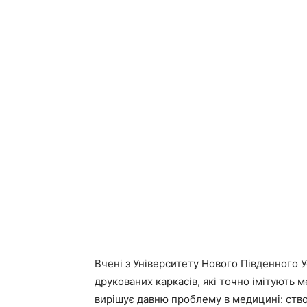
Вчені з Університету Нового Південного 
друкованих каркасів, які точно імітують м
вирішує давню проблему в медицині: ство