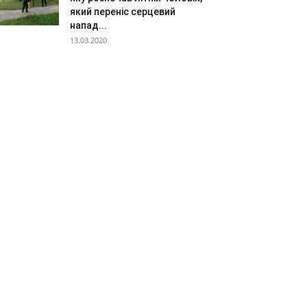
який переніс серцевий
напад...
13.03.2020