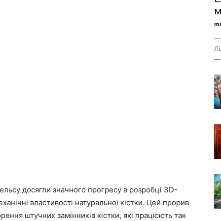
м
ma
— 
Ль
— 
Уельсу досягли значного прогресу в розробці 3D-
еханічні властивості натуральної кістки. Цей прорив
рення штучних замінників кістки, які працюють так