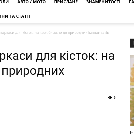
ОЛИ
АВТО / МОТО
ПРИСЛАНЕ
ЗНАМЕНИТОСТІ
Г
НИ ТА СТАТТІ
 каркаси для кісток: на крок ближче до природних імплантатів
ркаси для кісток: на
 природних
6
Е