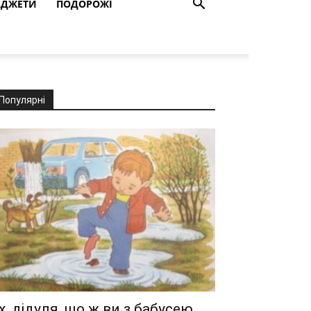
АДЖЕТИ
ПОДОРОЖІ
Популярні
х, дідуля, що ж ви з бабусею