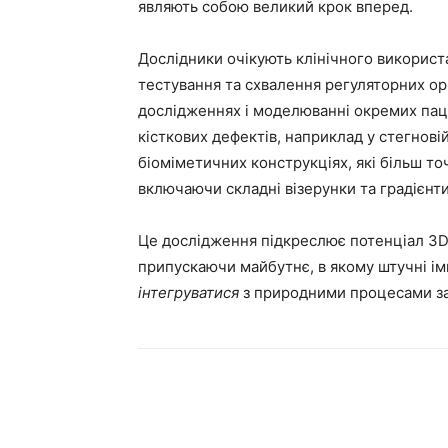
являють собою великий крок вперед.
Дослідники очікують клінічного використ
тестування та схвалення регуляторних ор
дослідженнях і моделюванні окремих паці
кісткових дефектів, наприклад у стегнові
біоміметичних конструкціях, які більш то
включаючи складні візерунки та градієнти
Це дослідження підкреслює потенціал 3D-
припускаючи майбутнє, в якому штучні ім
інтегруватися
з природними процесами за