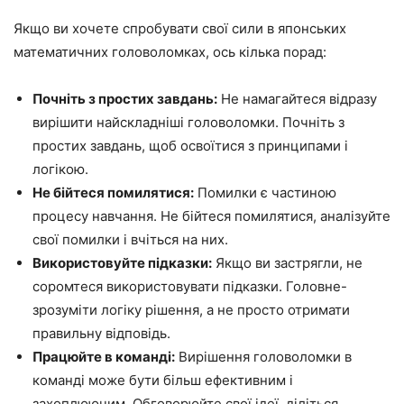
Якщо ви хочете спробувати свої сили в японських
математичних головоломках, ось кілька порад:
Почніть з простих завдань:
Не намагайтеся відразу
вирішити найскладніші головоломки. Почніть з
простих завдань, щоб освоїтися з принципами і
логікою.
Не бійтеся помилятися:
Помилки є частиною
процесу навчання. Не бійтеся помилятися, аналізуйте
свої помилки і вчіться на них.
Використовуйте підказки:
Якщо ви застрягли, не
соромтеся використовувати підказки. Головне-
зрозуміти логіку рішення, а не просто отримати
правильну відповідь.
Працюйте в команді:
Вирішення головоломки в
команді може бути більш ефективним і
захоплюючим. Обговорюйте свої ідеї, діліться