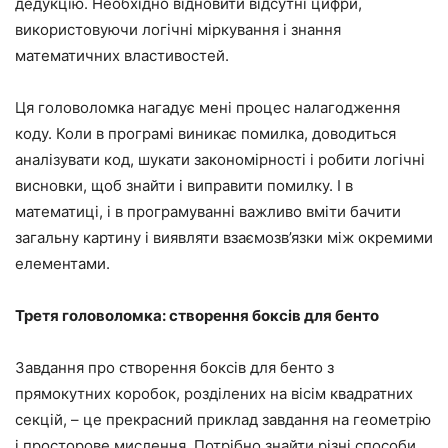
дедукцію. Необхідно відновити відсутні цифри,
використовуючи логічні міркування і знання
математичних властивостей.
Ця головоломка нагадує мені процес налагодження
коду. Коли в програмі виникає помилка, доводиться
аналізувати код, шукати закономірності і робити логічні
висновки, щоб знайти і виправити помилку. І в
математиці, і в програмуванні важливо вміти бачити
загальну картину і виявляти взаємозв’язки між окремими
елементами.
Третя головоломка: створення боксів для бенто
Завдання про створення боксів для бенто з
прямокутних коробок, розділених на вісім квадратних
секцій, – це прекрасний приклад завдання на геометрію
і просторове мислення. Потрібно знайти різні способи