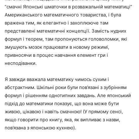
“смачні Японські шматочки в розважальній математиці”
Американського математичного товариства, і була
вражена тим, як елегантно і захоплююче там
представлені математичні концепції. Замість нудних
формул і теорем, там пропонуються головоломки, які
змушують мозок працювати в новому режимі,
привносячи в процес навчання елемент гри і
несподіванки.
Я завжди вважала математику чимось сухим і
абстрактним. Шкільні роки були пов’язані з зубрінням
формул і рішенням однотипних завдань. Але японський
підхід до математики показує, що вона може бути
живою, цікавою і навіть смачною! (У прямому сенсі,
якщо говорити про книгу, яка, як випливає з назви,
пов’язана з японською кухнею).