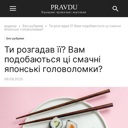
PRAVDU
Правдиві прикольні картинки
додому
Без рубрики
Ти розгадав її? Вам подобаються ці смачні
японські головоломки?
Без рубрики
Ти розгадав її? Вам
подобаються ці смачні
японські головоломки?
06.09.2025