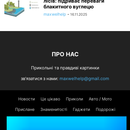
лісів: підриває переваги
блакитного вуглецю
maxwelhelp
-
16.11.2025
ПРО НАС
Прикольні та правдиві картинки
зв'язатися з нами:
maxwelhelp@gmail.com
Новости
Це цікаво
Приколи
Авто / Мото
Прислане
Знаменитості
Гаджети
Подорожі