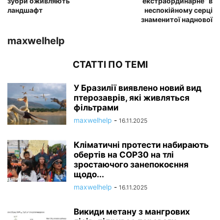
зубри оживляють
екстраординарне” в
ландшафт
неспокійному серці
знаменитої наднової
maxwelhelp
СТАТТІ ПО ТЕМІ
У Бразилії виявлено новий вид
птерозаврів, які живляться
фільтрами
maxwelhelp
-
16.11.2025
Кліматичні протести набирають
обертів на COP30 на тлі
зростаючого занепокоєння
щодо...
maxwelhelp
-
16.11.2025
Викиди метану з мангрових