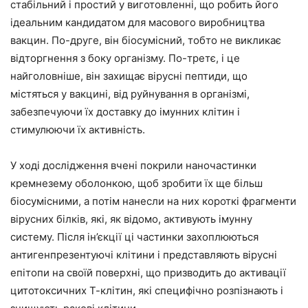
стабільний і простий у виготовленні, що робить його
ідеальним кандидатом для масового виробництва
вакцин. По-друге, він біосумісний, тобто не викликає
відторгнення з боку організму. По-третє, і це
найголовніше, він захищає вірусні пептиди, що
містяться у вакцині, від руйнування в організмі,
забезпечуючи їх доставку до імунних клітин і
стимулюючи їх активність.
У ході дослідження вчені покрили наночастинки
кремнезему оболонкою, щоб зробити їх ще більш
біосумісними, а потім нанесли на них короткі фрагменти
вірусних білків, які, як відомо, активують імунну
систему. Після ін’єкції ці частинки захоплюються
антигенпрезентуючі клітини і представляють вірусні
епітопи на своїй поверхні, що призводить до активації
цитотоксичних Т-клітин, які специфічно розпізнають і