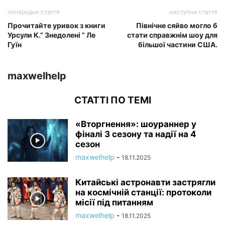
попередня стаття
наступна стаття
Прочитайте уривок з книги
Північне сяйво могло б
Урсули К.” Знедолені ” Ле
стати справжнім шоу для
Гуїн
більшої частини США.
maxwelhelp
СТАТТІ ПО ТЕМІ
«Вторгнення»: шоураннер у
фіналі 3 сезону та надії на 4
сезон
maxwelhelp
-
18.11.2025
Китайські астронавти застрягли
на космічній станції: протоколи
місії під питанням
maxwelhelp
-
18.11.2025