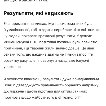
знищують ракові клітини.
Результати, які надихають
Експерименти на мишах, імунна система яких була
“гуманізована”, тобто здатна виробляти ті ж епітопи, що
і у людей, показали вражаючі результати. У деяких
мишей існуючі ВПЛ-позитивні пухлини були повністю
пригнічені, і ці тварини жили значно довше. Це явні
ознаки того, що вакцина здатна не тільки запобігти
розвитку раку, але і повернути назад вже існуючі
ураження.
Я особисто вважаю ці результати дуже обнадійливими.
Вони підтверджують правильність обраного напрямку
досліджень і дають підстави для оптимістичних
прогнозів щодо майбутнього цієї технології.