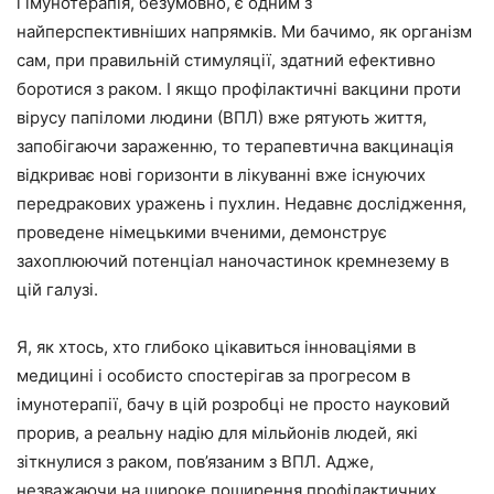
і імунотерапія, безумовно, є одним з
найперспективніших напрямків. Ми бачимо, як організм
сам, при правильній стимуляції, здатний ефективно
боротися з раком. І якщо профілактичні вакцини проти
вірусу папіломи людини (ВПЛ) вже рятують життя,
запобігаючи зараженню, то терапевтична вакцинація
відкриває нові горизонти в лікуванні вже існуючих
передракових уражень і пухлин. Недавнє дослідження,
проведене німецькими вченими, демонструє
захоплюючий потенціал наночастинок кремнезему в
цій галузі.
Я, як хтось, хто глибоко цікавиться інноваціями в
медицині і особисто спостерігав за прогресом в
імунотерапії, бачу в цій розробці не просто науковий
прорив, а реальну надію для мільйонів людей, які
зіткнулися з раком, пов’язаним з ВПЛ. Адже,
незважаючи на широке поширення профілактичних