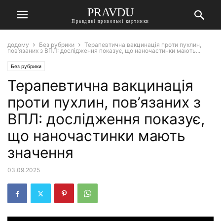
PRAVDU
Правдиві прикольні картинки
додому
Без рубрики
Терапевтична вакцинація проти пухлин,
пов’язаних з ВПЛ: дослідження показує, що наночастинки мають...
Без рубрики
Терапевтична вакцинація
проти пухлин, пов’язаних з
ВПЛ: дослідження показує,
що наночастинки мають
значення
03.09.2025