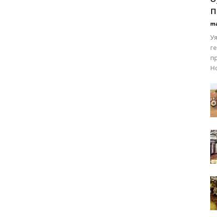
п
ma
Уя
ге
пр
Но