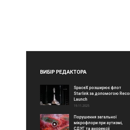
ВИБІР РЕДАКТОРА
SpaceX розширює флот
Starlink за допомогою Reco
Launch
19.11.2025
Порушення загальної
мікрофлори при аутизмі,
СДУГ та анорексії