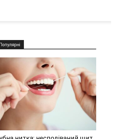
Популярні
убна нитка: несподіваний щит