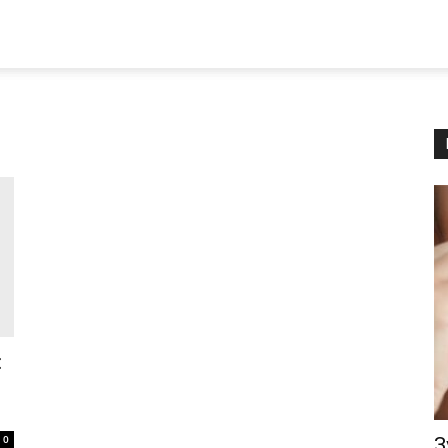
:
0
З