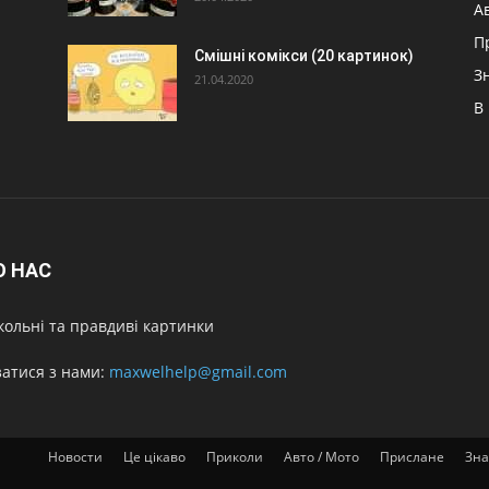
А
П
Смішні комікси (20 картинок)
З
21.04.2020
В
О НАС
ольні та правдиві картинки
затися з нами:
maxwelhelp@gmail.com
Новости
Це цікаво
Приколи
Авто / Мото
Прислане
Зна