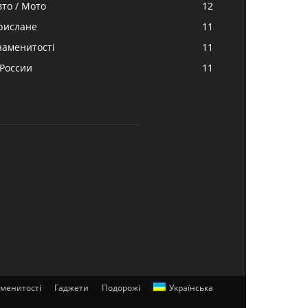
вто / Мото
12
рислане
11
наменитості
11
 России
11
менитості
Гаджети
Подорожі
Українська