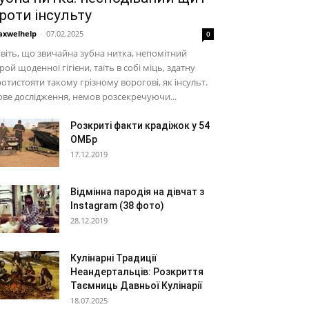
роти інсульту
xwelhelp
-
07.02.2025
0
віть, що звичайна зубна нитка, непомітний
рой щоденної гігієни, таїть в собі міць, здатну
отистояти такому грізному ворогові, як інсульт.
ве дослідження, немов розсекречуючи...
Розкриті факти крадіжок у 54
ОМБр
17.12.2019
Відмінна пародія на дівчат з
Instagram (38 фото)
28.12.2019
Кулінарні Традиції
Неандертальців: Розкриття
Таємниць Давньої Кулінарії
18.07.2025