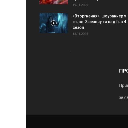
19.11.2025
«Вторгнення»: шоураннер у
фіналі 3 сезону та надії на 4
сезон
18.11.2025
ПР
Прик
зв'я