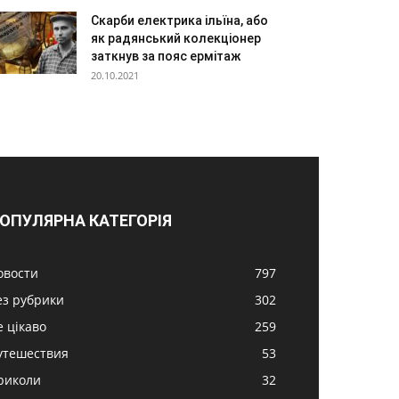
Скарби електрика ільїна, або
як радянський колекціонер
заткнув за пояс ермітаж
20.10.2021
ОПУЛЯРНА КАТЕГОРІЯ
овости
797
ез рубрики
302
е цікаво
259
утешествия
53
риколи
32