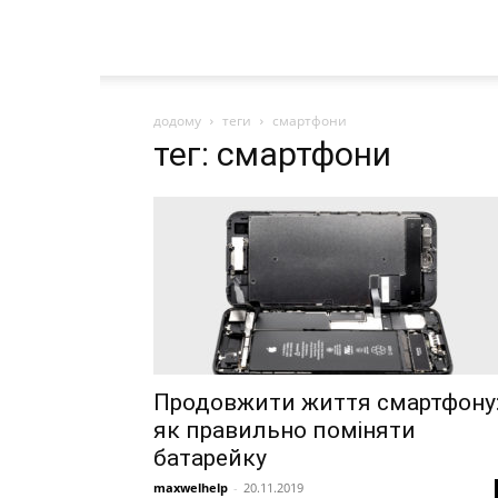
додому
теги
смартфони
тег: смартфони
Продовжити життя смартфону
як правильно поміняти
батарейку
maxwelhelp
-
20.11.2019