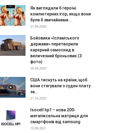
Як виглядали б героїні
компютерних ігор, якщо вони
були б звичайними...
21.04.2020
Бойовики «Ісламського
держави» перетворили
карєрний самоскид в
величезний броньовик (3
фото)
20.04.2020
США тиснуть на країни, щоб
вони стягували з суден плату
за...
21.10.2025
Isocell hp1 – нова 200-
мегапіксельна матриця для
смартфонів від samsung
10.09.2021