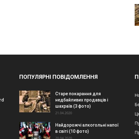
ПОПУЛЯРНІ ПОВІДОМЛЕННЯ
П
Старе покарання для
Н
rd
недбайливих продавців і
Б
шахраїв (3 фото)
21.04.2020
Ц
П
Найдорожчі алкогольні напої
в світі (10 фото)
П
20.04.2020