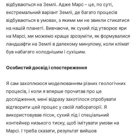
відбуваються на Землі. Адже Марс – це, по суті,
екстремальний варіант Землі, де багато процесів
відбуваються в умовах, з якими ми не звикли стикатися
на нашій планеті. Вивчаючи, як сухий лід утворює яри
на Марсі, ми можемо краще зрозуміти, як формувалися
ландшафти на Землі в далекому минулому, коли клімат
був набагато холоднішим і сухішим.
Особистий досвід і спостереження
Я сам захоплююся моделюванням різних геологічних
процесів, і коли я вперше прочитав про це
дослідження, мені відразу захотілося спробувати
відтворити цей процес у своїй лабораторії. Я
використовував пісок, сухий лід і спеціальний
контейнер низького тиску, щоб імітувати умови на
Марсі. І треба сказати, результат вийшов