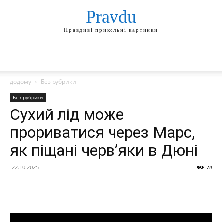
Pravdu
Правдиві прикольні картинки
додому
Без рубрики
Без рубрики
Сухий лід може
прориватися через Марс,
як піщані черв’яки в Дюні
22.10.2025
78