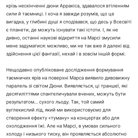
крізь нескінченні дюни Арракіса, здавалося втіленням
сили й таємниці. І хоча я завжди розумів, що це
вигадка, у глибині душі я сподівався, що десь у Всесвіті
є планети, де можуть існувати такі істоти. І, як не
дивно, останні наукові відкриття на Марсі змусили
мене задуматися: можливо, ми не так вже й далекі від
здійснення цієї фантазії, нехай і в зовсім іншій формі.
Нещодавно опубліковане дослідження формування
таємничих ярів на поверхні Марса виявило дивовижну
паралель зі світом Дюни. Виявляється, ці траншеї, які
десятиліттями спантеличували вчених, можуть бути
результатом… сухого льоду. Так, той самий
вуглекислий лід, який ми використовуємо для
створення ефекту «туману» на концертах або для
охолодження їжі. Але на Марсі, в умовах сильного
холоду і низького тиску, він проявляється абсолютно