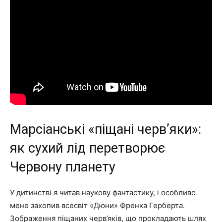
Марсіанські «піщані черв’яки»:
як сухий лід перетворює
Червону планету
У дитинстві я читав наукову фантастику, і особливо
мене захопив всесвіт «Дюни» Френка Герберта.
Зображення піщаних черв’яків, що прокладають шлях