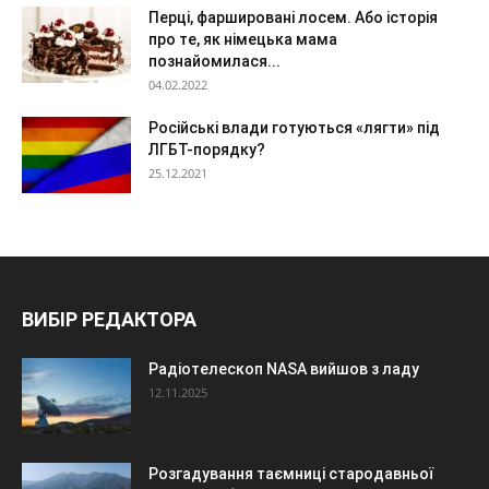
Перці, фаршировані лосем. Або історія
про те, як німецька мама
познайомилася...
04.02.2022
Російські влади готуються «лягти» під
ЛГБТ-порядку?
25.12.2021
ВИБІР РЕДАКТОРА
Радіотелескоп NASA вийшов з ладу
12.11.2025
Розгадування таємниці стародавньої