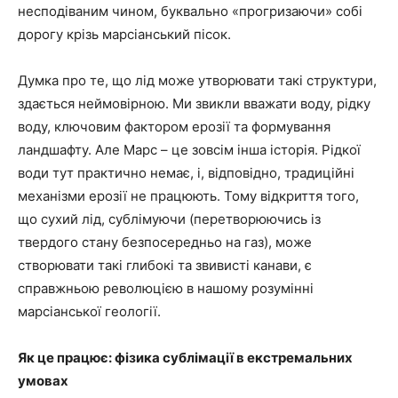
несподіваним чином, буквально «прогризаючи» собі
дорогу крізь марсіанський пісок.
Думка про те, що лід може утворювати такі структури,
здається неймовірною. Ми звикли вважати воду, рідку
воду, ключовим фактором ерозії та формування
ландшафту. Але Марс – це зовсім інша історія. Рідкої
води тут практично немає, і, відповідно, традиційні
механізми ерозії не працюють. Тому відкриття того,
що сухий лід, сублімуючи (перетворюючись із
твердого стану безпосередньо на газ), може
створювати такі глибокі та звивисті канави, є
справжньою революцією в нашому розумінні
марсіанської геології.
Як це працює: фізика сублімації в екстремальних
умовах