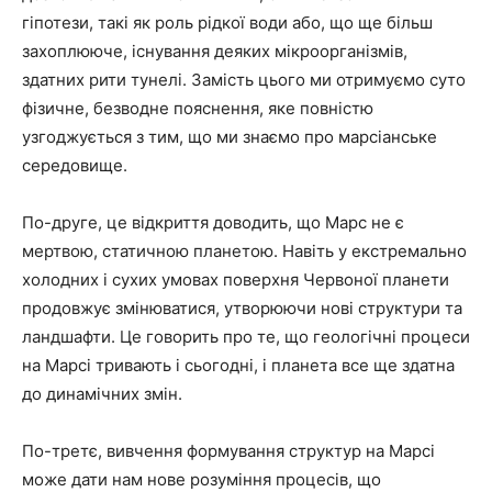
гіпотези, такі як роль рідкої води або, що ще більш
захоплююче, існування деяких мікроорганізмів,
здатних рити тунелі. Замість цього ми отримуємо суто
фізичне, безводне пояснення, яке повністю
узгоджується з тим, що ми знаємо про марсіанське
середовище.
По-друге, це відкриття доводить, що Марс не є
мертвою, статичною планетою. Навіть у екстремально
холодних і сухих умовах поверхня Червоної планети
продовжує змінюватися, утворюючи нові структури та
ландшафти. Це говорить про те, що геологічні процеси
на Марсі тривають і сьогодні, і планета все ще здатна
до динамічних змін.
По-третє, вивчення формування структур на Марсі
може дати нам нове розуміння процесів, що