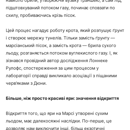
навколо брили, утворюючи вузьку траншею, а сам лід,
підштовхуваний потоком газу, починає сповзати по
схилу, пробиваючись крізь пісок.
Цей процес нагадує роботу крота, який розпушує ґрунт
і створює мережу тунелів. Тільки замість ґрунту —
марсіанський пісок, а замість крота — брила сухого
льоду, розганяється потоком вуглекислого газу. І, як
зізнався провідний автор дослідження Лоннеке
Рулофс, спостереження за цим процесом у
лабораторії справді викликало асоціації з піщаними
черв’яками з Дюни.
Більше, ніж просто красиві яри: значення відкриття
Відкриття того, що яри на Марсі утворені сухим
льодом, має далекосяжні наслідки. По-перше, це
дозволяє нам виключити інші, більш екзотичні