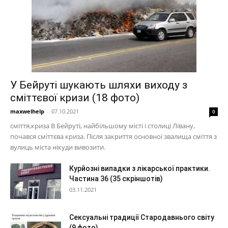
У Бейруті шукають шляхи виходу з
сміттєвої кризи (18 фото)
maxwelhelp
-
07.10.2021
0
сміття,криза В Бейруті, найбільшому місті і столиці Лівану,
почався сміттєва криза. Після закриття основної звалища сміття з
вулиць міста нікуди вивозити.
Курйозні випадки з лікарської практики.
Частина 36 (35 скріншотів)
03.11.2021
Сексуальні традиції Стародавнього світу
(9 фото)