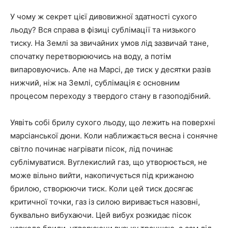
У чому ж секрет цієї дивовижної здатності сухого
льоду? Вся справа в фізиці сублімації та низького
тиску. На Землі за звичайних умов лід зазвичай тане,
спочатку перетворюючись на воду, а потім
випаровуючись. Але на Марсі, де тиск у десятки разів
нижчий, ніж на Землі, сублімація є основним
процесом переходу з твердого стану в газоподібний.
Уявіть собі брилу сухого льоду, що лежить на поверхні
марсіанської дюни. Коли наближається весна і сонячне
світло починає нагрівати пісок, лід починає
сублімуватися. Вуглекислий газ, що утворюється, не
може вільно вийти, накопичується під крижаною
брилою, створюючи тиск. Коли цей тиск досягає
критичної точки, газ із силою виривається назовні,
буквально вибухаючи. Цей вибух розкидає пісок