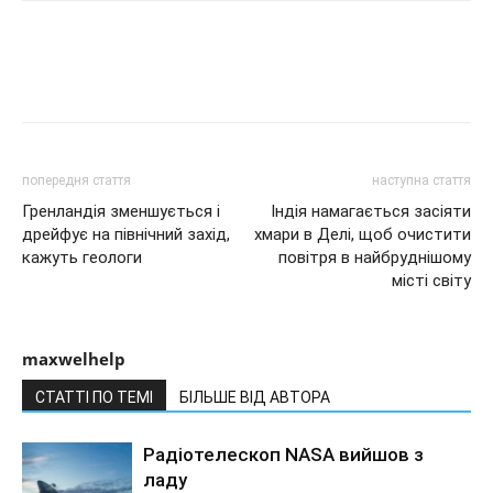
попередня стаття
наступна стаття
Гренландія зменшується і
Індія намагається засіяти
дрейфує на північний захід,
хмари в Делі, щоб очистити
кажуть геологи
повітря в найбруднішому
місті світу
maxwelhelp
СТАТТІ ПО ТЕМІ
БІЛЬШЕ ВІД АВТОРА
Радіотелескоп NASA вийшов з
ладу