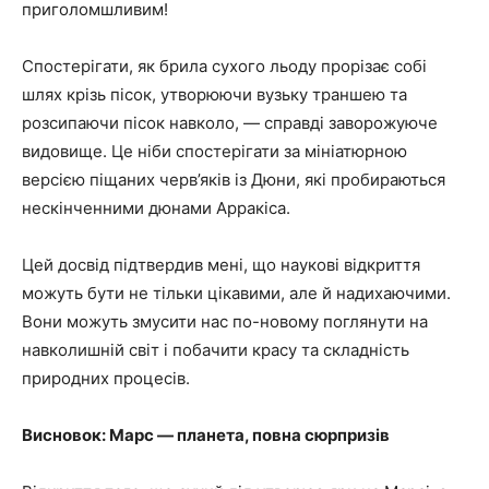
приголомшливим!
Спостерігати, як брила сухого льоду прорізає собі
шлях крізь пісок, утворюючи вузьку траншею та
розсипаючи пісок навколо, — справді заворожуюче
видовище. Це ніби спостерігати за мініатюрною
версією піщаних черв’яків із Дюни, які пробираються
нескінченними дюнами Арракіса.
Цей досвід підтвердив мені, що наукові відкриття
можуть бути не тільки цікавими, але й надихаючими.
Вони можуть змусити нас по-новому поглянути на
навколишній світ і побачити красу та складність
природних процесів.
Висновок: Марс — планета, повна сюрпризів