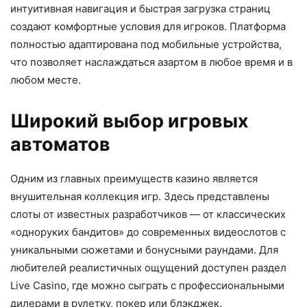
интуитивная навигация и быстрая загрузка страниц
создают комфортные условия для игроков. Платформа
полностью адаптирована под мобильные устройства,
что позволяет наслаждаться азартом в любое время и в
любом месте.
Широкий выбор игровых
автоматов
Одним из главных преимуществ казино является
внушительная коллекция игр. Здесь представлены
слоты от известных разработчиков — от классических
«одноруких бандитов» до современных видеослотов с
уникальными сюжетами и бонусными раундами. Для
любителей реалистичных ощущений доступен раздел
Live Casino, где можно сыграть с профессиональными
дилерами в рулетку, покер или блэкджек.