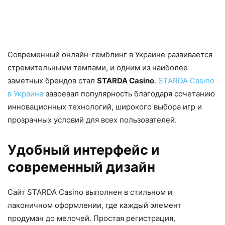
Современный онлайн-гемблинг в Украине развивается
стремительными темпами, и одним из наиболее
заметных брендов стал
STARDA Casino
.
STARDA Casino
в Украине
завоевал популярность благодаря сочетанию
инновационных технологий, широкого выбора игр и
прозрачных условий для всех пользователей.
Удобный интерфейс и
современный дизайн
Сайт STARDA Casino выполнен в стильном и
лаконичном оформлении, где каждый элемент
продуман до мелочей. Простая регистрация,