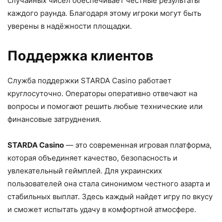
случайных чисел обеспечивает честные результаты
каждого раунда. Благодаря этому игроки могут быть
уверены в надёжности площадки.
Поддержка клиентов
Служба поддержки STARDA Casino работает
круглосуточно. Операторы оперативно отвечают на
вопросы и помогают решить любые технические или
финансовые затруднения.
STARDA Casino
— это современная игровая платформа,
которая объединяет качество, безопасность и
увлекательный геймплей. Для украинских
пользователей она стала синонимом честного азарта и
стабильных выплат. Здесь каждый найдет игру по вкусу
и сможет испытать удачу в комфортной атмосфере.