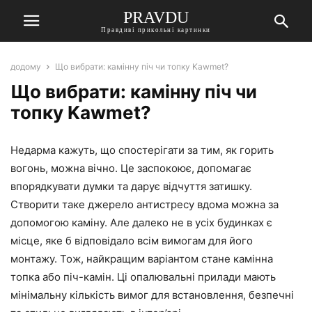
PRAVDU
Правдиві прикольні картинки
додому
Що вибрати: камінну піч чи топку Kawmet?
Що вибрати: камінну піч чи
топку Kawmet?
Недарма кажуть, що спостерігати за тим, як горить
вогонь, можна вічно. Це заспокоює, допомагає
впорядкувати думки та дарує відчуття затишку.
Створити таке джерело антистресу вдома можна за
допомогою каміну. Але далеко не в усіх будинках є
місце, яке б відповідало всім вимогам для його
монтажу. Тож, найкращим варіантом стане камінна
топка або піч-камін. Ці опалювальні прилади мають
мінімальну кількість вимог для встановлення, безпечні