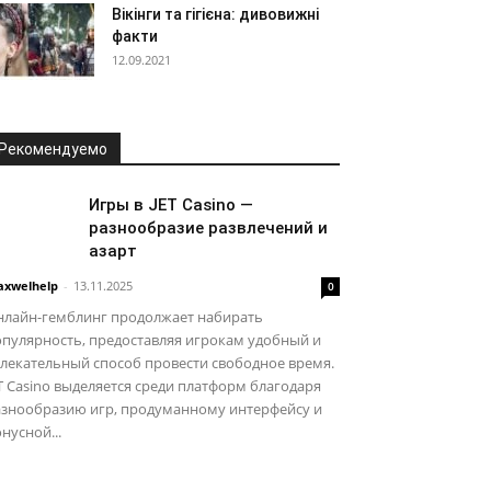
Вікінги та гігієна: дивовижні
факти
12.09.2021
Рекомендуемо
Игры в JET Casino —
разнообразие развлечений и
азарт
xwelhelp
-
13.11.2025
0
нлайн-гемблинг продолжает набирать
пулярность, предоставляя игрокам удобный и
лекательный способ провести свободное время.
T Casino выделяется среди платформ благодаря
азнообразию игр, продуманному интерфейсу и
нусной...