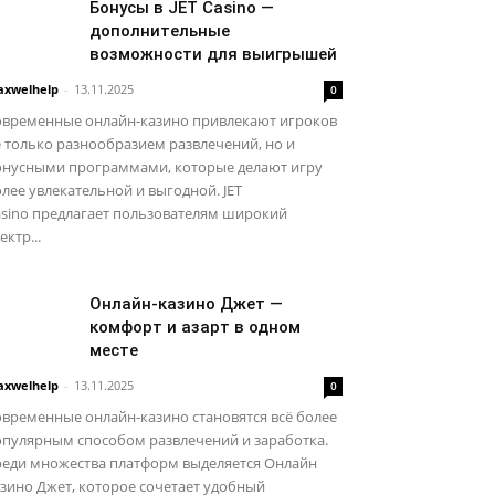
Бонусы в JET Casino —
дополнительные
возможности для выигрышей
xwelhelp
-
13.11.2025
0
овременные онлайн-казино привлекают игроков
 только разнообразием развлечений, но и
онусными программами, которые делают игру
лее увлекательной и выгодной. JET
asino предлагает пользователям широкий
ектр...
Онлайн-казино Джет —
комфорт и азарт в одном
месте
xwelhelp
-
13.11.2025
0
временные онлайн-казино становятся всё более
опулярным способом развлечений и заработка.
реди множества платформ выделяется Онлайн
зино Джет, которое сочетает удобный