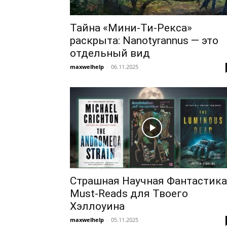
Тайна «Мини-Ти-Рекса»
раскрыта: Nanotyrannus — это
отдельный вид
maxwelhelp
-
06.11.2025
Страшная Научная Фантастика
Must-Reads для Твоего
Хэллоуина
maxwelhelp
-
05.11.2025