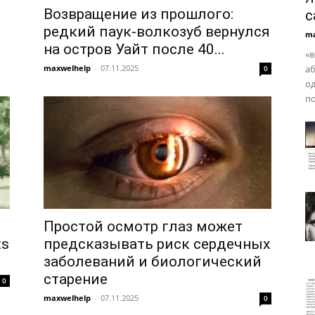
Возвращение из прошлого:
с
редкий паук-волкозуб вернулся
ma
на остров Уайт после 40...
«в
maxwelhelp
-
07.11.2025
аб
0
од
по
Простой осмотр глаз может
ts
предсказывать риск сердечных
заболеваний и биологический
старение
0
maxwelhelp
-
07.11.2025
0