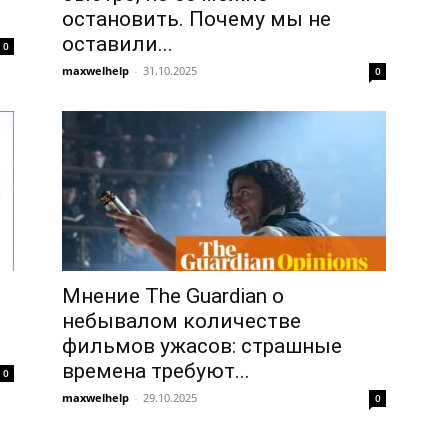
остановить. Почему мы не
оставили...
0
maxwelhelp
-
31.10.2025
0
Мнение The Guardian о
небывалом количестве
фильмов ужасов: страшные
времена требуют...
0
maxwelhelp
-
29.10.2025
0