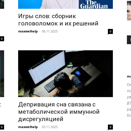
Игры слов: сборник
головоломок и их решений
maxwelhelp
-
06.11.2025
0
0
ma
О
по
ув
JE
:
Депривация сна связана с
р
метаболической иммунной
бо
дисрегуляцией
maxwelhelp
-
03.11.2025
0
0