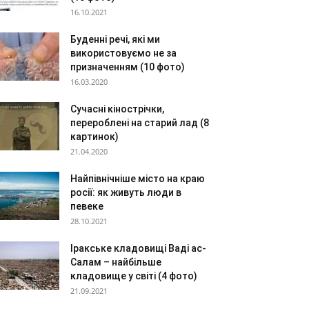
16.10.2021
Буденні речі, які ми
використовуємо не за
призначенням (10 фото)
16.03.2020
Сучасні кінострічки,
перероблені на старий лад (8
картинок)
21.04.2020
Найпівнічніше місто на краю
росії: як живуть люди в
певеке
28.10.2021
Іракське кладовищі Ваді ас-
Салам – найбільше
кладовище у світі (4 фото)
21.09.2021