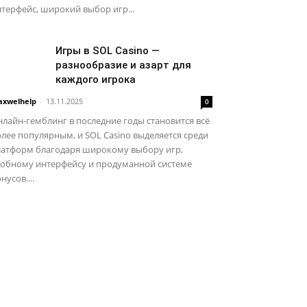
терфейс, широкий выбор игр...
Игры в SOL Casino —
разнообразие и азарт для
каждого игрока
xwelhelp
-
13.11.2025
0
лайн-гемблинг в последние годы становится всё
лее популярным, и SOL Casino выделяется среди
латформ благодаря широкому выбору игр,
добному интерфейсу и продуманной системе
нусов....