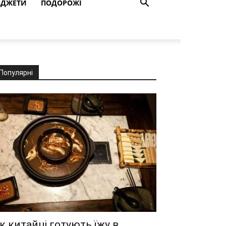
АДЖЕТИ
ПОДОРОЖІ
Популярні
к китайці готують їжу в