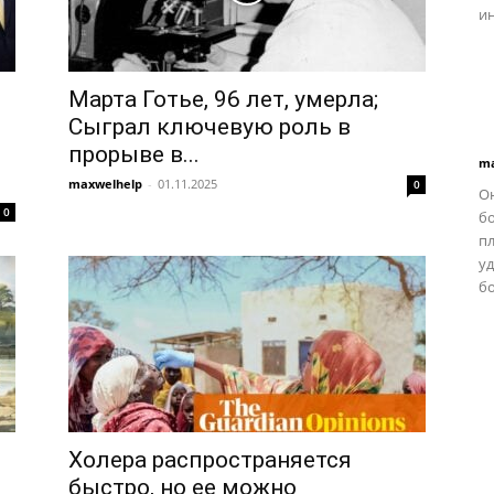
ин
Марта Готье, 96 лет, умерла;
Сыграл ключевую роль в
прорыве в...
ma
maxwelhelp
-
01.11.2025
0
Он
0
бо
п
у
бо
Холера распространяется
быстро, но ее можно