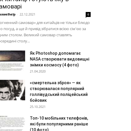
амоварі
xwelhelp
-
22.12.2021
0
огненний самовар» для китайців не тільки блюдо
о посуд, а ще й привід зібратися всією сім'єю за
ним столом. Великий самовар ставлять
середині столу...
Як Photoshop допомагає
NASA створювати видовищні
знімки космосу (4 фото)
21.04.2020
«смертельна зброя» — як
створювалася популярний
голлівудський поліцейський
бойовик
25.10.2021
Топ-10 мобільних телефонів,
які були популярними раніше
(10 фото)