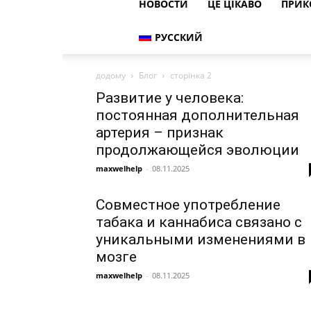
НОВОСТИ
ЦЕ ЦІКАВО
ПРИК
РУССКИЙ
додому
Блог
сторінка 2
Развитие у человека:
постоянная дополнительная
артерия – признак
продолжающейся эволюции
maxwelhelp
-
08.11.2025
Совместное употребление
табака и каннабиса связано с
уникальными изменениями в
мозге
maxwelhelp
-
08.11.2025