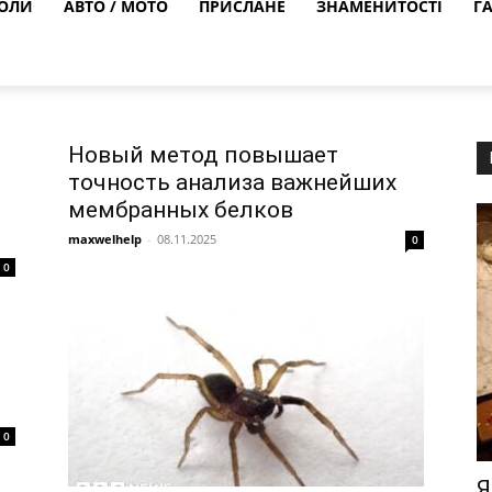
ОЛИ
АВТО / МОТО
ПРИСЛАНЕ
ЗНАМЕНИТОСТІ
Г
Новый метод повышает
точность анализа важнейших
мембранных белков
maxwelhelp
-
08.11.2025
0
0
0
Я