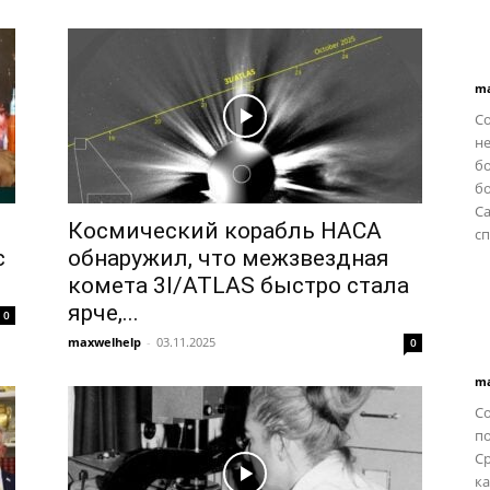
ma
С
не
б
бо
C
Космический корабль НАСА
сп
с
обнаружил, что межзвездная
комета 3I/ATLAS быстро стала
ярче,...
0
maxwelhelp
-
03.11.2025
0
ma
Со
п
С
ка