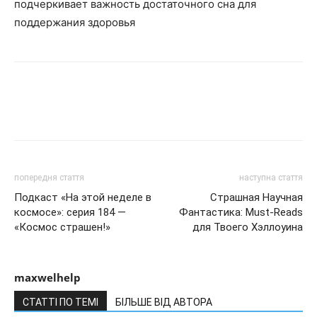
подчеркивает важность достаточного сна для
поддержания здоровья
попередня стаття
наступна стаття
Подкаст «На этой неделе в
Страшная Научная
космосе»: серия 184 —
Фантастика: Must-Reads
«Космос страшен!»
для Твоего Хэллоуина
maxwelhelp
СТАТТІ ПО ТЕМІ
БІЛЬШЕ ВІД АВТОРА