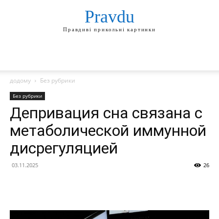
Pravdu
Правдиві прикольні картинки
додому
Без рубрики
Без рубрики
Депривация сна связана с
метаболической иммунной
дисрегуляцией
03.11.2025
26