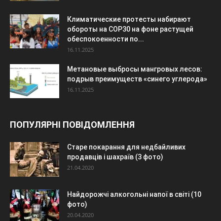
Климатические протесты набирают
обороты на COP30 на фоне растущей
обеспокоенности по...
16.11.2025
Метановые выбросы мангровых лесов:
подрыв преимуществ «синего углерода»
16.11.2025
ПОПУЛЯРНІ ПОВІДОМЛЕННЯ
Старе покарання для недбайливих
продавців і шахраїв (3 фото)
21.04.2020
Найдорожчі алкогольні напої в світі (10
фото)
20.04.2020