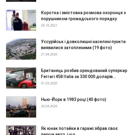
Коротка і змістовна розмова охоронця з
порушником громадського порядку
26.10.2021
Уссурійськ і довколишні населені пункти
виявилися затопленими (19 фото)
21.04.2020
Британець розбив орендований суперкар
Ferrari 458 Italia за 330 000 доларів...
01.03.2020
Нью-Йорк в 1983 році (40 фото)
20.04.2020
Як юнак потайки в гаражі зібрав своє
перше авто, і що...