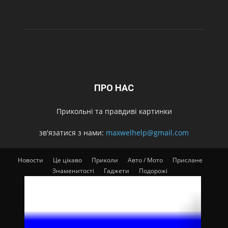
ПРО НАС
Прикольні та правдиві картинки
зв'язатися з нами:
maxwelhelp@gmail.com
Новости
Це цікаво
Приколи
Авто / Мото
Прислане
Знаменитості
Гаджети
Подорожі