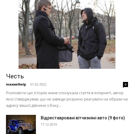
Честь
maxwelhelp
-
01.02.2022
0
Розповісти цю історію мене спонукала стаття в інтернеті, автор
якої стверджував, що не завжди розумно реагувати на образи на
адресу вашої дівчини з боку...
Відреставровані вітчизняні авто (9 фото)
17.12.2019