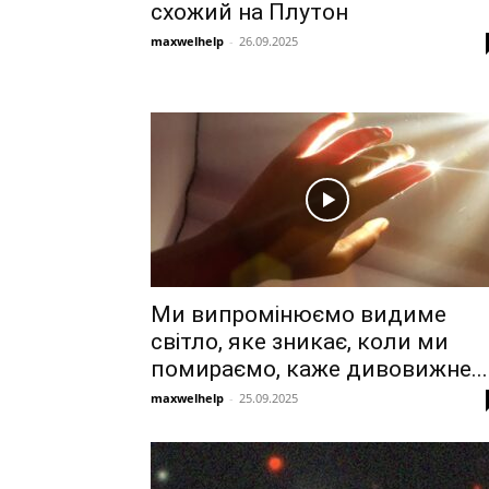
схожий на Плутон
maxwelhelp
-
26.09.2025
Ми випромінюємо видиме
світло, яке зникає, коли ми
помираємо, каже дивовижне...
maxwelhelp
-
25.09.2025