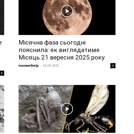
е
Місячна фаза сьогодні
пояснила: як виглядатиме
Місяць 21 вересня 2025 року.
maxwelhelp
-
24.09.2025
0
0