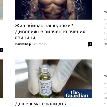
ma
С
не
Жир вбиває ваші успіхи?
б
,
Дивовижне вивчення вчених
бо
свинини
C
сп
maxwelhelp
-
28.09.2025
0
0
ma
Со
п
С
ка
ин
Дешеві матеріали для