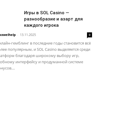
Игры в SOL Casino —
разнообразие и азарт для
каждого игрока
xwelhelp
-
13.11.2025
0
лайн-гемблинг в последние годы становится всё
лее популярным, и SOL Casino выделяется среди
латформ благодаря широкому выбору игр,
добному интерфейсу и продуманной системе
нусов....