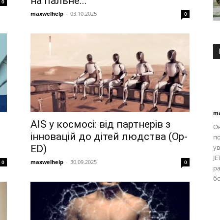
на пальне...
0
maxwelhelp
-
03.10.2025
0
ma
AIS у космосі: від партнерів з
О
інновацій до дітей людства (Op-
по
ED)
ув
JE
maxwelhelp
-
30.09.2025
0
0
р
бо