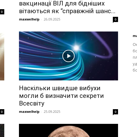
вакцинації ВІЛ для бідніших
вітаються як “справжній шанс...
0
maxwelhelp
-
26.09.2025
0
ma
Он
бо
п
у
бо
Наскільки швидше вибухи
могли б визначити секрети
Всесвіту
maxwelhelp
-
25.09.2025
0
0