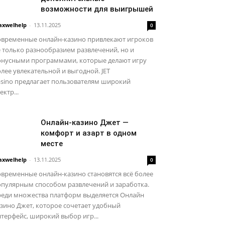
возможности для выигрышей
xwelhelp
-
13.11.2025
0
овременные онлайн-казино привлекают игроков
 только разнообразием развлечений, но и
онусными программами, которые делают игру
лее увлекательной и выгодной. JET
asino предлагает пользователям широкий
ектр...
Онлайн-казино Джет —
комфорт и азарт в одном
месте
xwelhelp
-
13.11.2025
0
временные онлайн-казино становятся всё более
опулярным способом развлечений и заработка.
реди множества платформ выделяется Онлайн
зино Джет, которое сочетает удобный
терфейс, широкий выбор игр...