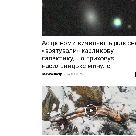
Астрономи виявляють рідкісн
«врятували» карликову
галактику, що приховує
насильницьке минуле
maxwelhelp
-
24.09.2025