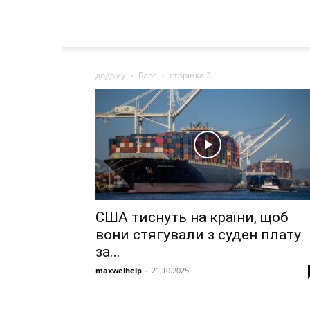
додому
Блог
сторінка 3
США тиснуть на країни, щоб
вони стягували з суден плату
за...
maxwelhelp
-
21.10.2025