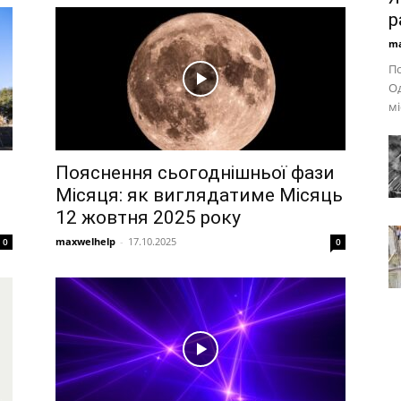
р
ma
По
Од
мі
Пояснення сьогоднішньої фази
Місяця: як виглядатиме Місяць
12 жовтня 2025 року
maxwelhelp
-
17.10.2025
0
0