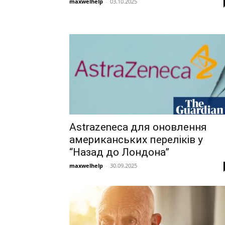
maxwelhelp
-
03.10.2025
Astrazeneca для оновлення
американських переліків у
“Назад до Лондона”
maxwelhelp
-
30.09.2025