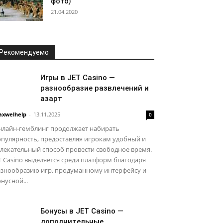
фото)
21.04.2020
Рекомендуемо
Игры в JET Casino —
разнообразие развлечений и
азарт
xwelhelp
-
13.11.2025
0
нлайн-гемблинг продолжает набирать
пулярность, предоставляя игрокам удобный и
лекательный способ провести свободное время.
T Casino выделяется среди платформ благодаря
азнообразию игр, продуманному интерфейсу и
нусной...
Бонусы в JET Casino —
дополнительные