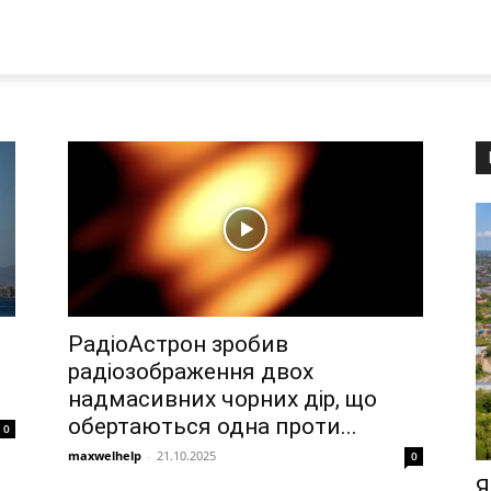
РадіоАстрон зробив
радіозображення двох
надмасивних чорних дір, що
обертаються одна проти...
0
maxwelhelp
-
21.10.2025
0
Я