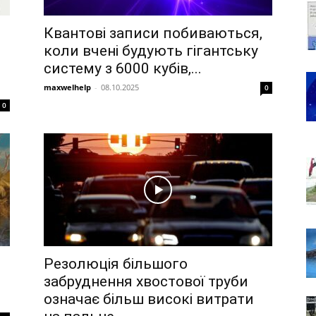
Квантові записи побиваються,
коли вчені будують гігантську
систему з 6000 кубів,...
maxwelhelp
-
08.10.2025
0
0
Резолюція більшого
забруднення хвостової труби
означає більш високі витрати