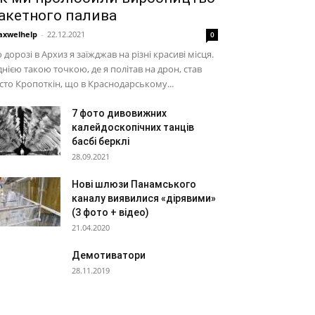
акетного палива
xwelhelp
-
22.12.2021
0
 дорозі в Архиз я заїжджав на різні красиві місця.
нією такою точкою, де я політав на дрон, став
сто Кропоткін, що в Краснодарському...
7 фото дивовижних
калейдоскопічних танців
басбі берклі
28.09.2021
Нові шлюзи Панамського
каналу виявилися «дірявими»
(3 фото + відео)
21.04.2020
Демотиватори
28.11.2019