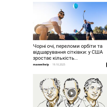
Чорні очі, переломи орбіти та
відшарування сітківки: у США
зростає кількість...
maxwelhelp
-
19.10.2025