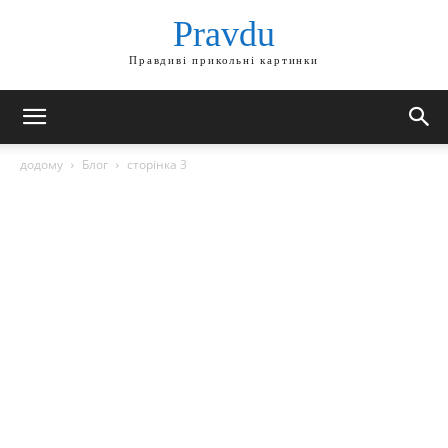
Pravdu
Правдиві прикольні картинки
додому
Блог
сторінка 3