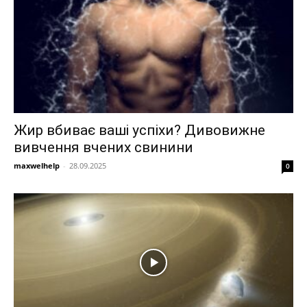
Жир вбиває ваші успіхи? Дивовижне
вивчення вчених свинини
maxwelhelp
-
28.09.2025
0