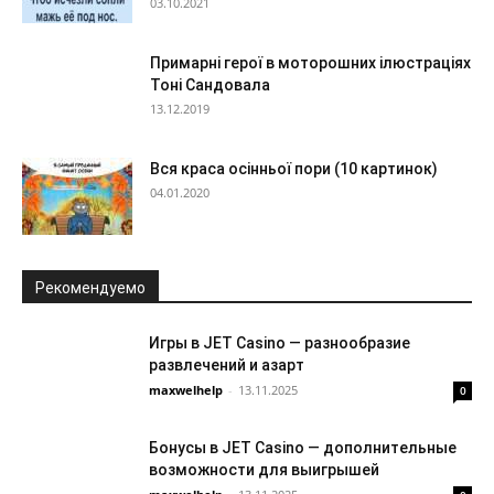
03.10.2021
Примарні герої в моторошних ілюстраціях
Тоні Сандовала
13.12.2019
Вся краса осінньої пори (10 картинок)
04.01.2020
Рекомендуемо
Игры в JET Casino — разнообразие
развлечений и азарт
maxwelhelp
-
13.11.2025
0
Бонусы в JET Casino — дополнительные
возможности для выигрышей