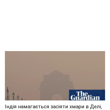
Індія намагається засіяти хмари в Делі,