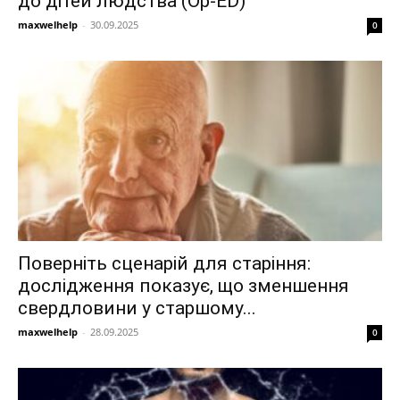
до дітей людства (Op-ED)
maxwelhelp
-
30.09.2025
0
Поверніть сценарій для старіння:
дослідження показує, що зменшення
свердловини у старшому...
maxwelhelp
-
28.09.2025
0