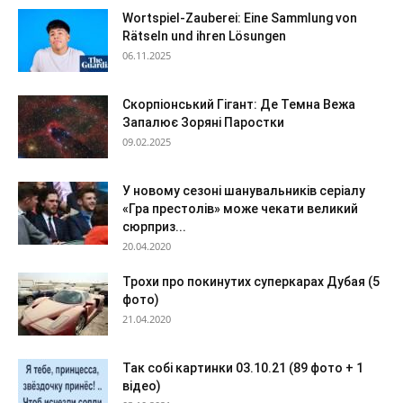
Wortspiel-Zauberei: Eine Sammlung von
Rätseln und ihren Lösungen
06.11.2025
Скорпіонський Гігант: Де Темна Вежа
Запалює Зоряні Паростки
09.02.2025
У новому сезоні шанувальників серіалу
«Гра престолів» може чекати великий
сюрприз...
20.04.2020
Трохи про покинутих суперкарах Дубая (5
фото)
21.04.2020
Так собі картинки 03.10.21 (89 фото + 1
відео)