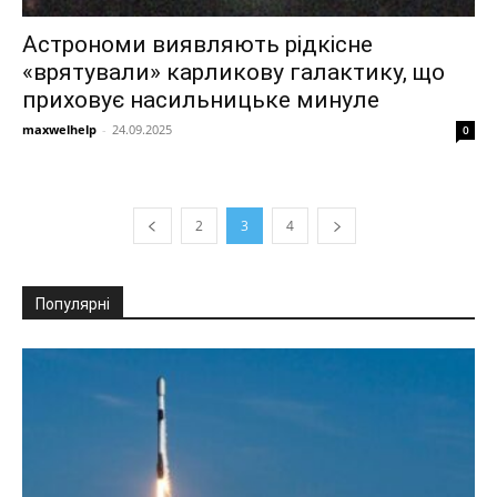
Астрономи виявляють рідкісне
«врятували» карликову галактику, що
приховує насильницьке минуле
maxwelhelp
-
24.09.2025
0
2
3
4
Популярні