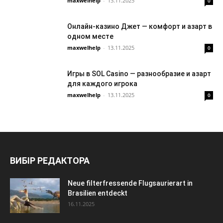
maxwelhelp
-
13.11.2025
0
Онлайн-казино Джет — комфорт и азарт в
одном месте
maxwelhelp
-
13.11.2025
0
Игры в SOL Casino — разнообразие и азарт
для каждого игрока
maxwelhelp
-
13.11.2025
0
ВИБІР РЕДАКТОРА
Neue filterfressende Flugsaurierart in
Brasilien entdeckt
16.11.2025