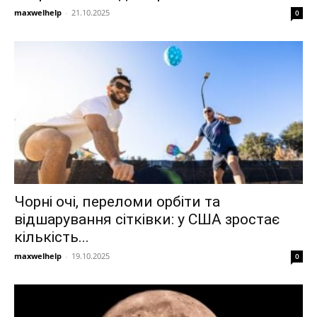
maxwelhelp
-
21.10.2025
0
Чорні очі, переломи орбіти та
відшарування сітківки: у США зростає
кількість...
maxwelhelp
-
19.10.2025
0