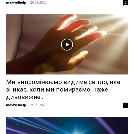
maxwelhelp
-
26.09.2025
0
Ми випромінюємо видиме світло, яке
зникає, коли ми помираємо, каже
дивовижне...
maxwelhelp
-
25.09.2025
0