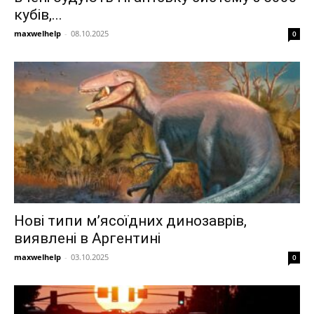
кубів,...
maxwelhelp
-
08.10.2025
0
Нові типи м’ясоїдних динозаврів,
виявлені в Аргентині
maxwelhelp
-
03.10.2025
0