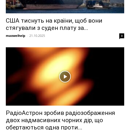
США тиснуть на країни, щоб вони
стягували з суден плату за...
maxwelhelp
-
21.10.2025
0
РадіоАстрон зробив радіозображення
двох надмасивних чорних дір, що
обертаються одна проти...