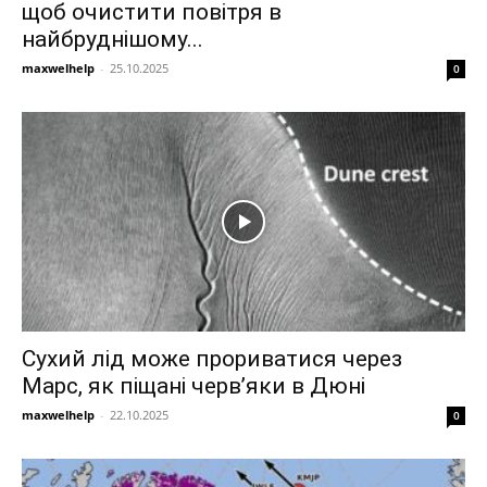
щоб очистити повітря в
найбруднішому...
maxwelhelp
-
25.10.2025
0
Сухий лід може прориватися через
Марс, як піщані черв’яки в Дюні
maxwelhelp
-
22.10.2025
0