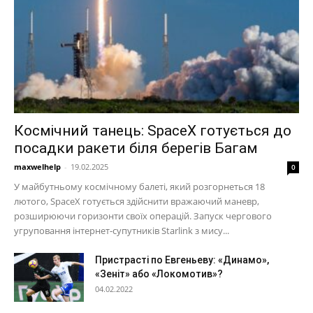
Космічний танець: SpaceX готується до
посадки ракети біля берегів Багам
maxwelhelp
-
19.02.2025
0
У майбутньому космічному балеті, який розгорнеться 18
лютого, SpaceX готується здійснити вражаючий маневр,
розширюючи горизонти своїх операцій. Запуск чергового
угруповання інтернет-супутників Starlink з мису...
Пристрасті по Евгеньеву: «Динамо»,
«Зеніт» або «Локомотив»?
04.02.2022