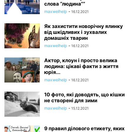
слова “людина””
maxwelhelp
-
16.12.2021
Як захистити новорічну ялинку
від шкідливих і зухвалих
домашніх тварин
maxwelhelp
-
16.12.2021
Актор, клоун і просто велика
людина: цікаві факти з життя
юрія...
maxwelhelp
-
16.12.2021
10 фото, які доводять, що кішки
не створені для зими
maxwelhelp
-
15.12.2021
9 правил ділового етикету, яких