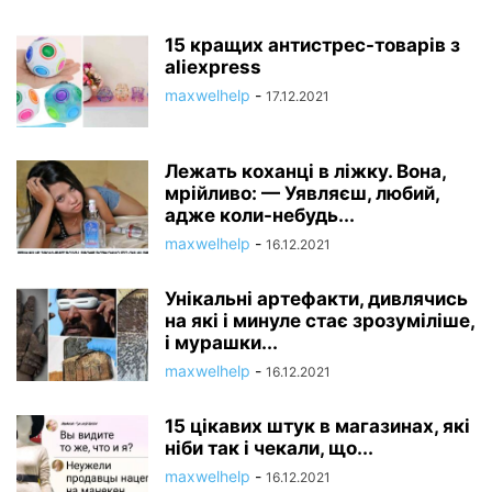
15 кращих антистрес-товарів з
aliexpress
maxwelhelp
-
17.12.2021
Лежать коханці в ліжку. Вона,
мрійливо: — Уявляєш, любий,
адже коли-небудь...
maxwelhelp
-
16.12.2021
Унікальні артефакти, дивлячись
на які і минуле стає зрозуміліше,
і мурашки...
maxwelhelp
-
16.12.2021
15 цікавих штук в магазинах, які
ніби так і чекали, що...
maxwelhelp
-
16.12.2021