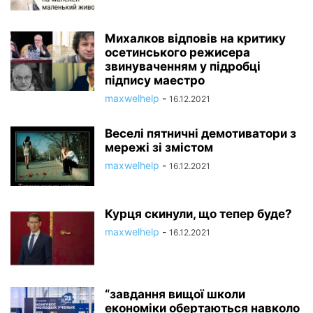
Михалков відповів на критику
осетинського режисера
звинуваченням у підробці
підпису маестро
maxwelhelp
-
16.12.2021
Веселі пятничні демотиватори з
мережі зі змістом
maxwelhelp
-
16.12.2021
Курця скинули, що тепер буде?
maxwelhelp
-
16.12.2021
“завдання вищої школи
економіки обертаються навколо