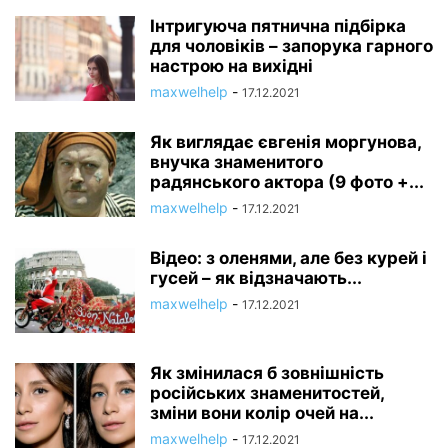
Інтригуюча пятнична підбірка
для чоловіків – запорука гарного
настрою на вихідні
maxwelhelp
-
17.12.2021
Як виглядає євгенія моргунова,
внучка знаменитого
радянського актора (9 фото +...
maxwelhelp
-
17.12.2021
Відео: з оленями, але без курей і
гусей – як відзначають...
maxwelhelp
-
17.12.2021
Як змінилася б зовнішність
російських знаменитостей,
зміни вони колір очей на...
maxwelhelp
-
17.12.2021