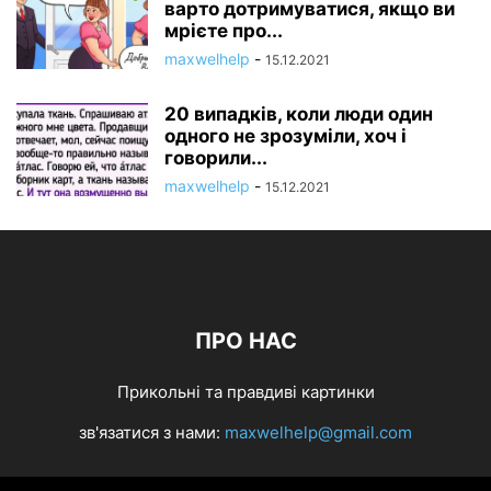
варто дотримуватися, якщо ви
мрієте про...
maxwelhelp
-
15.12.2021
20 випадків, коли люди один
одного не зрозуміли, хоч і
говорили...
maxwelhelp
-
15.12.2021
ПРО НАС
Прикольні та правдиві картинки
зв'язатися з нами:
maxwelhelp@gmail.com