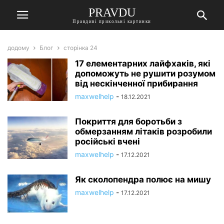
PRAVDU
Правдиві прикольні картинки
додому
Блог
сторінка 24
17 елементарних лайфхаків, які
допоможуть не рушити розумом
від нескінченної прибирання
maxwelhelp
-
18.12.2021
Покриття для боротьби з
обмерзанням літаків розробили
російські вчені
maxwelhelp
-
17.12.2021
Як сколопендра полює на мишу
maxwelhelp
-
17.12.2021