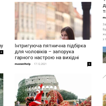
д
т
ma
За
Бу
жи
з 
шу
Інтригуюча пятнична підбірка
для чоловіків – запорука
0
гарного настрою на вихідні
maxwelhelp
-
17.12.2021
0