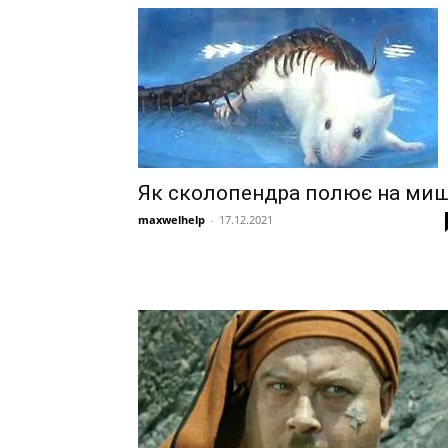
Як сколопендра полює на ми
maxwelhelp
-
17.12.2021