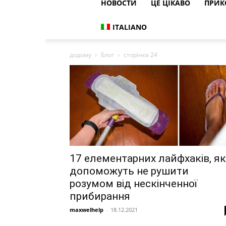
НОВОСТИ
ЦЕ ЦІКАВО
ПРИК
ITALIANO
додому
Блог
сторінка 24
17 елементарних лайфхаків, як
допоможуть не рушити
розумом від нескінченної
прибирання
maxwelhelp
-
18.12.2021