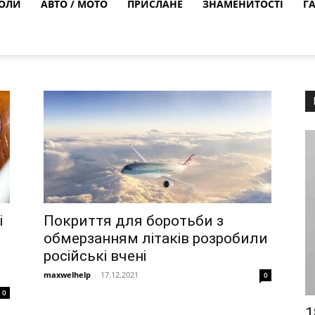
ОЛИ
АВТО / МОТО
ПРИСЛАНЕ
ЗНАМЕНИТОСТІ
Г
і
Покриття для боротьби з
обмерзанням літаків розробили
російські вчені
maxwelhelp
-
17.12.2021
0
0
1