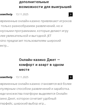
дополнительные
возможности для выигрышей
xwelhelp
-
13.11.2025
0
овременные онлайн-казино привлекают игроков
 только разнообразием развлечений, но и
онусными программами, которые делают игру
лее увлекательной и выгодной. JET
asino предлагает пользователям широкий
ектр...
Онлайн-казино Джет —
комфорт и азарт в одном
месте
xwelhelp
-
13.11.2025
0
временные онлайн-казино становятся всё более
опулярным способом развлечений и заработка.
реди множества платформ выделяется Онлайн
зино Джет, которое сочетает удобный
терфейс, широкий выбор игр...