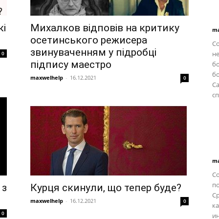
кі
Михалков відповів на критику
ma
осетинського режисера
С
звинуваченням у підробці
не
0
підпису маестро
б
бо
maxwelhelp
-
16.12.2021
0
C
сп
ma
Со
п
 з
Курця скинули, що тепер буде?
С
maxwelhelp
-
16.12.2021
0
ка
0
ин