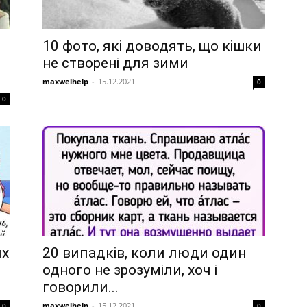
10 фото, які доводять, що кішки
не створені для зими
maxwelhelp
-
15.12.2021
0
0
их
20 випадків, коли люди один
одного не зрозуміли, хоч і
говорили...
maxwelhelp
-
15.12.2021
0
0