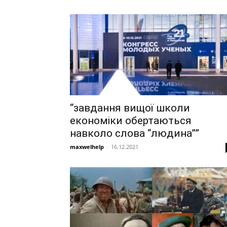
“завдання вищої школи
економіки обертаються
навколо слова “людина””
maxwelhelp
-
16.12.2021