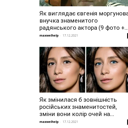
Як виглядає євгенія моргунова
внучка знаменитого
радянського актора (9 фото +..
maxwelhelp
-
17.12.2021
Як змінилася б зовнішність
російських знаменитостей,
зміни вони колір очей на...
maxwelhelp
-
17.12.2021