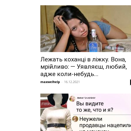
Лежать коханці в ліжку. Вона,
мрійливо: — Уявляєш, любий,
адже коли-небудь...
maxwelhelp
-
16.12.2021