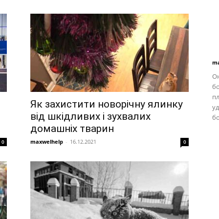
ma
Он
бо
п
Як захистити новорічну ялинку
у
від шкідливих і зухвалих
бо
домашніх тварин
maxwelhelp
-
16.12.2021
0
0