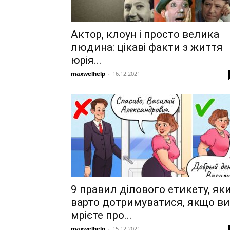
Актор, клоун і просто велика
людина: цікаві факти з життя
юрія...
maxwelhelp
-
16.12.2021
9 правил ділового етикету, як
варто дотримуватися, якщо ви
мрієте про...
maxwelhelp
-
15.12.2021