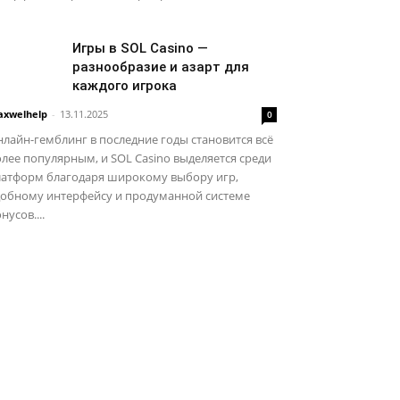
Игры в SOL Casino —
разнообразие и азарт для
каждого игрока
xwelhelp
-
13.11.2025
0
лайн-гемблинг в последние годы становится всё
лее популярным, и SOL Casino выделяется среди
латформ благодаря широкому выбору игр,
добному интерфейсу и продуманной системе
нусов....