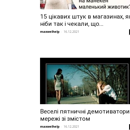
15 цікавих штук в магазинах, я
ніби так і чекали, що...
maxwelhelp
-
16.12.2021
Веселі пятничні демотиватори
мережі зі змістом
maxwelhelp
-
16.12.2021