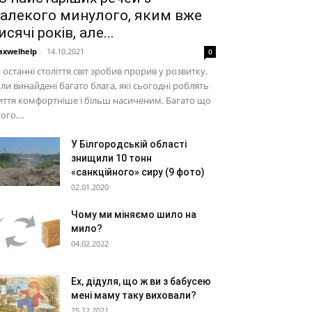
алекого минулого, яким вже
исячі років, але...
xwelhelp
-
14.10.2021
0
 останні століття світ зробив прорив у розвитку.
ли винайдені багато блага, які сьогодні роблять
ття комфортніше і більш насиченим. Багато що
того,...
У Білгородській області
знищили 10 тонн
«санкційного» сиру (9 фото)
02.01.2020
Чому ми міняємо шило на
мило?
04.02.2022
Ех, дідуля, що ж ви з бабусею
мені маму таку виховали?
25.12.2021