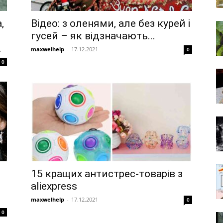
,
Відео: з оленями, але без курей і
гусей – як відзначають...
.
maxwelhelp
-
17.12.2021
0
0
15 кращих антистрес-товарів з
aliexpress
maxwelhelp
-
17.12.2021
0
0