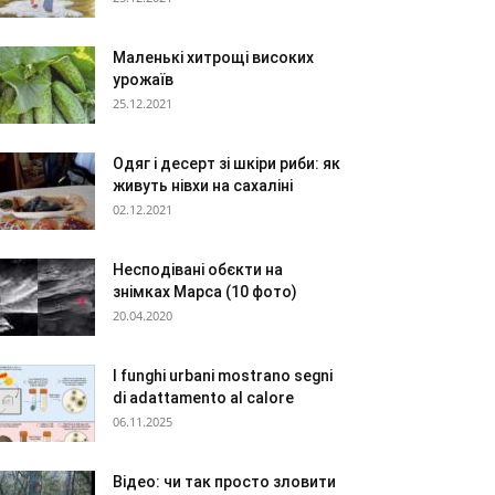
Маленькі хитрощі високих
урожаїв
25.12.2021
Одяг і десерт зі шкіри риби: як
живуть нівхи на сахаліні
02.12.2021
Несподівані обєкти на
знімках Марса (10 фото)
20.04.2020
I funghi urbani mostrano segni
di adattamento al calore
06.11.2025
Відео: чи так просто зловити