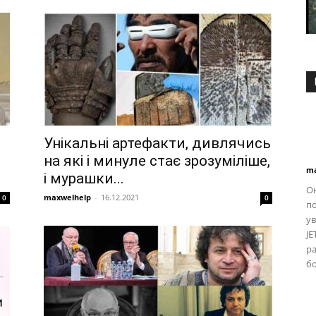
Унікальні артефакти, дивлячись
на які і минуле стає зрозуміліше,
ma
і мурашки...
О
maxwelhelp
-
16.12.2021
0
0
по
ув
JE
р
бо