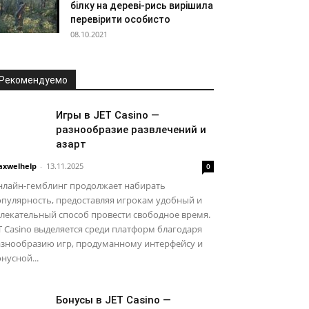
білку на дереві-рись вирішила
перевірити особисто
08.10.2021
Рекомендуемо
Игры в JET Casino —
разнообразие развлечений и
азарт
xwelhelp
-
13.11.2025
0
нлайн-гемблинг продолжает набирать
пулярность, предоставляя игрокам удобный и
лекательный способ провести свободное время.
T Casino выделяется среди платформ благодаря
азнообразию игр, продуманному интерфейсу и
нусной...
Бонусы в JET Casino —