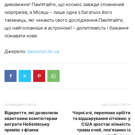
дивовижне! Пам’ятайте, що космос завжди сповнений
сюрпризів, а Місяць – лише одна з багатьох його
таємниць, які чекають свого дослідження.
Пам’ятайте,
що найголовніше в астрономії – допитливість і бажання
пізнавати нове.
Джерело:
belosnet.dn.ua
попередня стаття
наступна стаття
Відкриття, які дозволили
Чорні очі, переломи орбіти
квантовим комп’ютерам
та відшарування сітківки: у
виграти Нобелівську
США зростає кількість
премію з фізики
травм очей, пов’язаних із