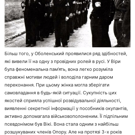
Більш того, у Оболенський проявилися ряд здібностей,
які вивели її на одну з провідних ролей в русі. У Віри
була феноменальна пам’ять, вона легко розуміла
справжні мотиви людей і володіла гарним даром
переконання. При цьому жінка могла зберігати
самовладання в будь-якій ситуації. Сукупність цих
якостей сприяла успішної розвідувальної діяльності,
виявленні секретної інформації у пособників окупантів,
активно допомагала військовополоненим. Її підпільним
псевдонімом був Вікі. Вона стала одним з найбільш
розшукуваних членів Опору. Але на протязі 3-х років