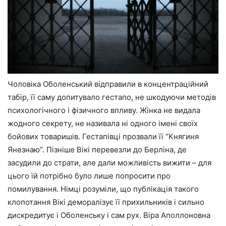
Чоловіка Оболенський відправили в концентраційний
табір, її саму допитувало гестапо, не шкодуючи методів
психологічного і фізичного впливу. Жінка не видала
жодного секрету, не називала ні одного імені своїх
бойових товаришів. Гестапівці прозвали її “Княгиня
Янезнаю”. Пізніше Вікі перевезли до Берліна, де
засудили до страти, але дали можливість вижити – для
цього їй потрібно було лише попросити про
помилування. Німці розуміли, що публікація такого
клопотання Вікі деморалізує її прихильників і сильно
дискредитує і Оболенську і сам рух. Віра Аполлоновна