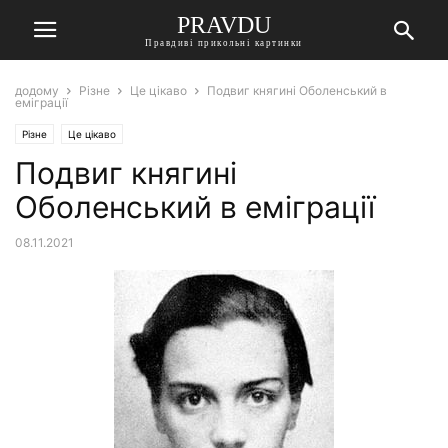
PRAVDU
Правдиві прикольні картинки
додому
Різне
Це цікаво
Подвиг княгині Оболенський в
еміграції
Різне
Це цікаво
Подвиг княгині
Оболенський в еміграції
08.11.2021