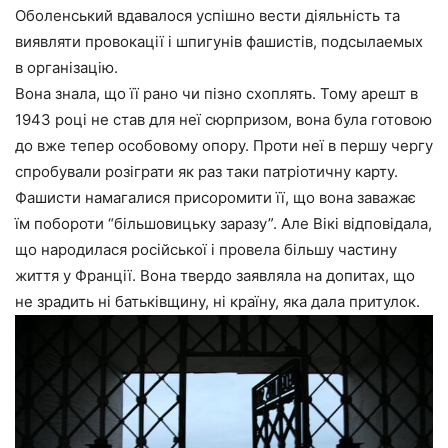
Оболенський вдавалося успішно вести діяльність та
виявляти провокації і шпигунів фашистів, подсылаемых
в організацію.
Вона знала, що її рано чи пізно схоплять. Тому арешт в
1943 році не став для неї сюрпризом, вона була готовою
до вже тепер особовому опору. Проти неї в першу чергу
спробували розіграти як раз таки патріотичну карту.
Фашисти намагалися присоромити її, що вона заважає
їм побороти “більшовицьку заразу”. Але Вікі відповідала,
що народилася російської і провела більшу частину
життя у Франції. Вона твердо заявляла на допитах, що
не зрадить ні батьківщину, ні країну, яка дала притулок.