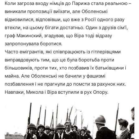
Коли загроза входу німців до Парижа стала реальною –
виникали пропозиції виїхати, але Оболенські
відмовилися, відповівши, що вже з Росії одного разу
втекли, на цьому бігати достатньо. Один з друзів сім’ї,
граф Макинский, згадував, що Віра тоді відразу
запропонувала боротися.
Часто емігрантів, які співпрацюють із гітлерівцями
виправдовують тим, що це була боротьба проти
більшовиків, проти тих, хто позбавив їх батьківщини і
майна. Але Оболенські не бачили у фашизмі
позбавлення і не прагнули до помсти за рахунок них.
Навпаки, Микола і Віра вступили в рух Опору.