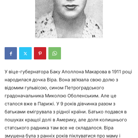
У віце-губернатора Баку Аполлона Макарова в 1911 році
народилася дочка Віра. Вона зв’язала свою долю з
відомим гульвісою, сином Петроградського
градоначальника Миколою Оболенським. Але це
сталося вже в Парижі. У 9 років дівчинка разом з
батьками емігрувала з рідної країни. Батько подався в
пошуках кращої долі в Америку, але доля колишнього
статського радника там все не складалося. Віра
змушена була з ранніх років піклуватися про маму і