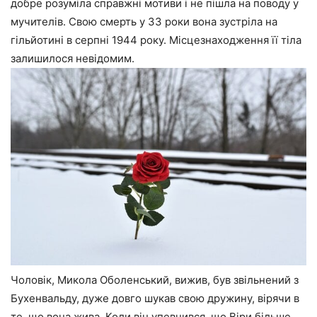
добре розуміла справжні мотиви і не пішла на поводу у
мучителів. Свою смерть у 33 роки вона зустріла на
гільйотині в серпні 1944 року. Місцезнаходження її тіла
залишилося невідомим.
Чоловік, Микола Оболенський, вижив, був звільнений з
Бухенвальду, дуже довго шукав свою дружину, вірячи в
те, що вона жива. Коли він упевнився, що Віри більше