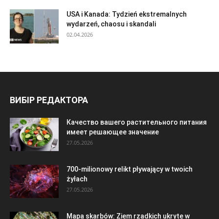
USA i Kanada: Tydzień ekstremalnych
wydarzeń, chaosu i skandali
02.04.2026
ВИБІР РЕДАКТОРА
Качество вашего растительного питания
имеет решающее значение
27.05.2026
700-milionowy relikt pływający w twoich
żyłach
27.05.2026
Mapa skarbów: Ziem rzadkich ukryte w