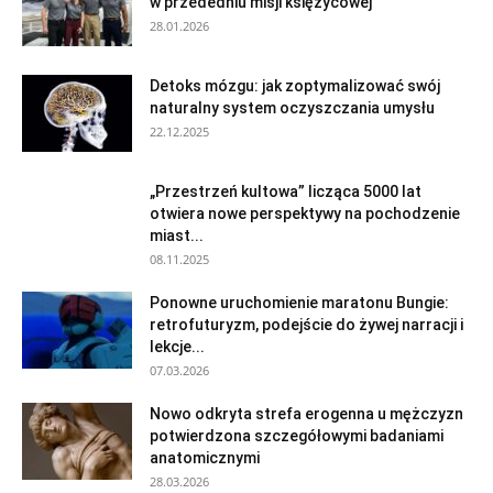
w przededniu misji księżycowej
28.01.2026
Detoks mózgu: jak zoptymalizować swój
naturalny system oczyszczania umysłu
22.12.2025
„Przestrzeń kultowa” licząca 5000 lat
otwiera nowe perspektywy na pochodzenie
miast...
08.11.2025
Ponowne uruchomienie maratonu Bungie:
retrofuturyzm, podejście do żywej narracji i
lekcje...
07.03.2026
Nowo odkryta strefa erogenna u mężczyzn
potwierdzona szczegółowymi badaniami
anatomicznymi
28.03.2026