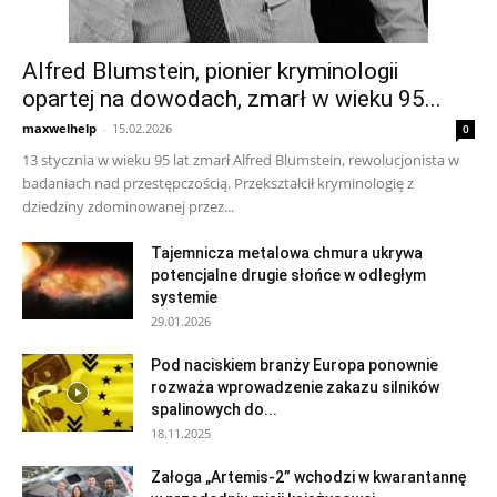
Alfred Blumstein, pionier kryminologii
opartej na dowodach, zmarł w wieku 95...
maxwelhelp
-
15.02.2026
0
13 stycznia w wieku 95 lat zmarł Alfred Blumstein, rewolucjonista w
badaniach nad przestępczością. Przekształcił kryminologię z
dziedziny zdominowanej przez...
Tajemnicza metalowa chmura ukrywa
potencjalne drugie słońce w odległym
systemie
29.01.2026
Pod naciskiem branży Europa ponownie
rozważa wprowadzenie zakazu silników
spalinowych do...
18.11.2025
Załoga „Artemis-2” wchodzi w kwarantannę