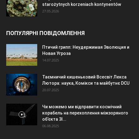
starożytnych korzeniach kontynentów
27.05.2026
ПОПУЛЯРНІ ПОВІДОМЛЕННЯ
Птичий грипп: Неудержимая Эволюция и
Новая Угроза
14.07.2025
Таємничий кишеньковий Всесвіт Лекса
Лютора: наука, Комікси та майбутнє DCU
20.07.2025
Чи можемо ми відправити космічний
корабель на перехоплення міжзоряного
об’єкта 3I...
06.08.2025