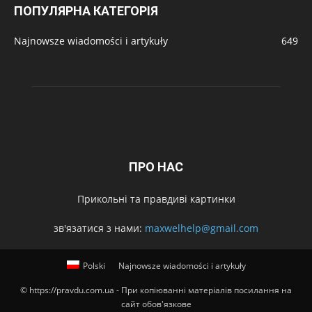
ПОПУЛЯРНА КАТЕГОРІЯ
Najnowsze wiadomości i artykuły
649
ПРО НАС
Прикольні та правдиві картинки
зв'язатися з нами:
maxwelhelp@gmail.com
Polski
Najnowsze wiadomości i artykuły
© https://pravdu.com.ua - При копіюванні матеріалів посилання на
сайт обов'язкове