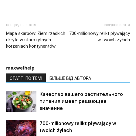
попередня стаття
наступна стаття
Mapa skarbów: Ziem rzadkich
700-milionowy relikt pływający
ukryte w starożytnych
w twoich żyłach
korzeniach kontynentów
maxwelhelp
СТАТТІ ПО ТЕМІ
БІЛЬШЕ ВІД АВТОРА
Качество вашего растительного
питания имеет решающее
значение
700-milionowy relikt pływający w
twoich żyłach