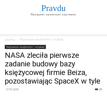
Pravdu
Правдиві прикольні картинки
додому
Najnowsze wiadomości i artykuły
Najnowsze wiadomości i artykuły
NASA zleciła pierwsze
zadanie budowy bazy
księżycowej firmie Beiza,
pozostawiając SpaceX w tyle
27.05.2026
21