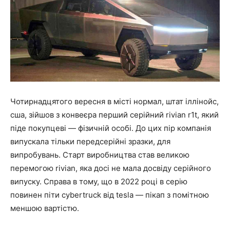
Чотирнадцятого вересня в місті нормал, штат іллінойс,
сша, зійшов з конвеєра перший серійний rivian r1t, який
піде покупцеві — фізичній особі. До цих пір компанія
випускала тільки передсерійні зразки, для
випробувань. Старт виробництва став великою
перемогою rivian, яка досі не мала досвіду серійного
випуску. Справа в тому, що в 2022 році в серію
повинен піти cybertruck від tesla — пікап з помітною
меншою вартістю.