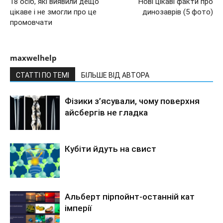
18 осіб, які виявили дещо
Нові цікаві факти про
цікаве і не змогли про це
динозаврів (5 фото)
промовчати
maxwelhelp
СТАТТІ ПО ТЕМІ
БІЛЬШЕ ВІД АВТОРА
Фізики з’ясували, чому поверхня
айсбергів не гладка
Кубіти йдуть на свист
Альберт пірпойнт-останній кат
імперії