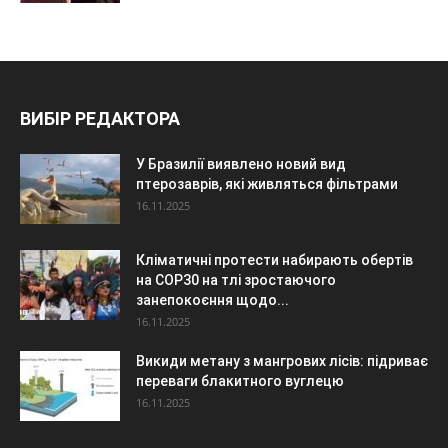
ВИБІР РЕДАКТОРА
У Бразилії виявлено новий вид
птерозаврів, які живляться фільтрами
16.11.2025
Кліматичні протести набирають обертів
на COP30 на тлі зростаючого
занепокоєння щодо...
16.11.2025
Викиди метану з мангрових лісів: підриває
переваги блакитного вуглецю
16.11.2025