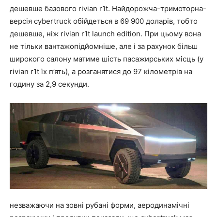
дешевше базового rivian r1t. Найдорожча-тримоторна-
версія cybertruck обійдеться в 69 900 доларів, тобто
дешевше, ніж rivian r1t launch edition. При цьому вона
не тільки вантажопідйомніше, але і за рахунок більш
широкого салону матиме шість пасажирських місць (у
rivian r1t їх п’ять), а розганятися до 97 кілометрів на
годину за 2,9 секунди.
незважаючи на зовні рубані форми, аеродинамічні