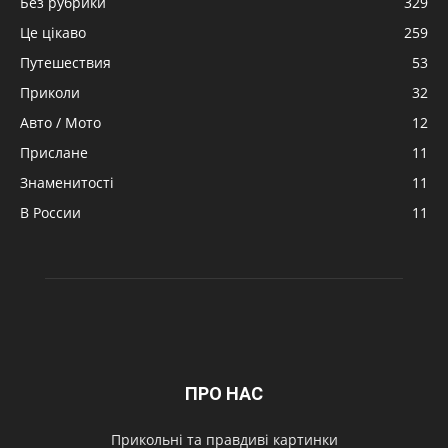
Без рубрики
329
Це цікаво
259
Путешествия
53
Приколи
32
Авто / Мото
12
Прислане
11
Знаменитості
11
В России
11
ПРО НАС
Прикольні та правдиві картинки