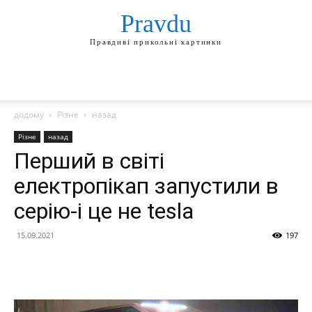
Pravdu
Правдиві прикольні картинки
додому
Різне
назад
Різне
назад
Перший в світі
електропікап запустили в
серію-і це не tesla
15.09.2021
197