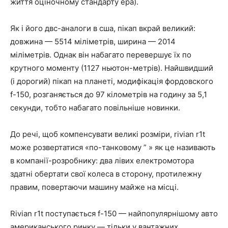
життя оціночному стандарту epa).
Як і його двс-аналоги в сша, пікап вкрай великий:
довжина — 5514 міліметрів, ширина — 2014
міліметрів. Однак він набагато перевершує їх по
крутного моменту (1127 ньютон-метрів). Найшвидший
(і дорогий) пікап на планеті, модифікація фордовского
f-150, розганяється до 97 кілометрів на годину за 5,1
секунди, тобто набагато повільніше новинки.
До речі, щоб компенсувати великі розміри, rivian r1t
може розвертатися «по-танковому ” » як це називають
в компанії-розробнику: два лівих електромотора
здатні обертати свої колеса в сторону, протилежну
правим, повертаючи машину майже на місці.
Rivian r1t поступається f-150 — найпопулярнішому авто
американського ринку — тільки у вантажних