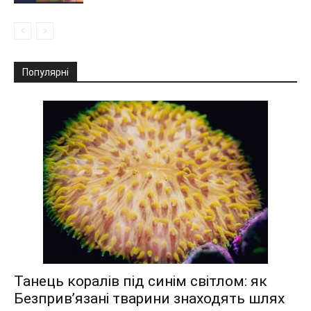
Популярні
Танець коралів під синім світлом: як
Безприв’язані тварини знаходять шлях