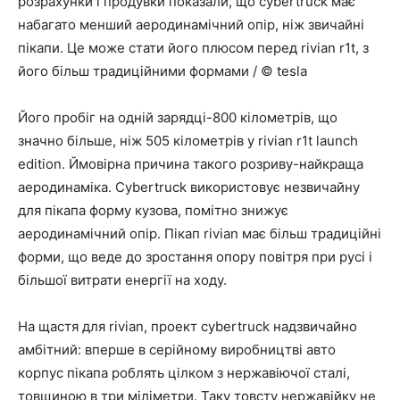
розрахунки і продувки показали, що cybertruck має
набагато менший аеродинамічний опір, ніж звичайні
пікапи. Це може стати його плюсом перед rivian r1t, з
його більш традиційними формами / © tesla
Його пробіг на одній зарядці-800 кілометрів, що
значно більше, ніж 505 кілометрів у rivian r1t launch
edition. Ймовірна причина такого розриву-найкраща
аеродинаміка. Cybertruck використовує незвичайну
для пікапа форму кузова, помітно знижує
аеродинамічний опір. Пікап rivian має більш традиційні
форми, що веде до зростання опору повітря при русі і
більшої витрати енергії на ходу.
На щастя для rivian, проект cybertruck надзвичайно
амбітний: вперше в серійному виробництві авто
корпус пікапа роблять цілком з нержавіючої сталі,
товщиною в три міліметри. Таку товсту нержавійку не