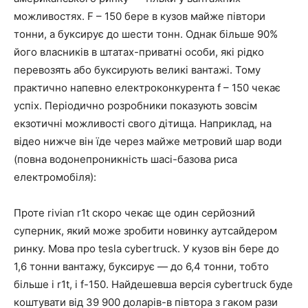
можливостях. F – 150 бере в кузов майже півтори
тонни, а буксирує до шести тонн. Однак більше 90%
його власників в штатах-приватні особи, які рідко
перевозять або буксирують великі вантажі. Тому
практично напевно електроконкурента f – 150 чекає
успіх. Періодично розробники показують зовсім
екзотичні можливості свого дітища. Наприклад, на
відео нижче він їде через майже метровий шар води
(повна водонепроникність шасі-базова риса
електромобіля):
Проте rivian r1t скоро чекає ще один серйозний
суперник, який може зробити новинку аутсайдером
ринку. Мова про tesla cybertruck. У кузов він бере до
1,6 тонни вантажу, буксирує — до 6,4 тонни, тобто
більше і r1t, і f-150. Найдешевша версія cybertruck буде
коштувати від 39 900 доларів-в півтора з гаком рази