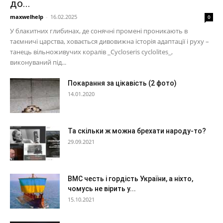
до...
maxwelhelp
-
16.02.2025
0
У блакитних глибинах, де сонячні промені проникають в
таємничі царства, ховається дивовижна історія адаптації і руху –
танець вільноживучих коралів _Cycloseris cyclolites_,
виконуваний під...
Покарання за цікавість (2 фото)
14.01.2020
Та скільки ж можна брехати народу-то?
29.09.2021
ВМС честь і гордість України, а ніхто,
чомусь не вірить у...
15.10.2021