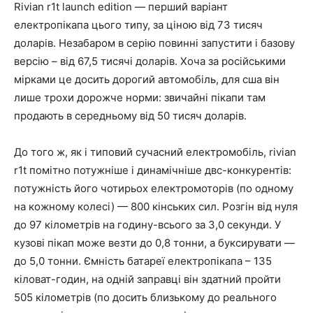
Rivian r1t launch edition — перший варіант
електропікапа цього типу, за ціною від 73 тисяч
доларів. Незабаром в серію повинні запустити і базову
версію – від 67,5 тисячі доларів. Хоча за російськими
мірками це досить дорогий автомобіль, для сша він
лише трохи дорожче норми: звичайні пікапи там
продають в середньому від 50 тисяч доларів.
До того ж, як і типовий сучасний електромобіль, rivian
r1t помітно потужніше і динамічніше двс-конкурентів:
потужність його чотирьох електромоторів (по одному
на кожному колесі) — 800 кінських сил. Розгін від нуля
до 97 кілометрів на годину-всього за 3,0 секунди. У
кузові пікап може везти до 0,8 тонни, а буксирувати —
до 5,0 тонни. Ємність батареї електропікапа – 135
кіловат-годин, на одній заправці він здатний пройти
505 кілометрів (по досить близькому до реального