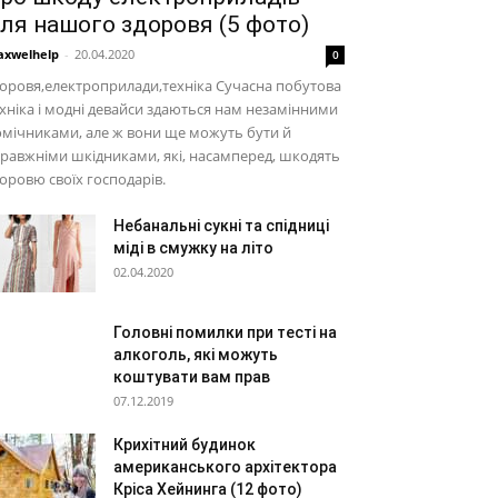
ля нашого здоровя (5 фото)
xwelhelp
-
20.04.2020
0
оровя,електроприлади,техніка Сучасна побутова
хніка і модні девайси здаються нам незамінними
мічниками, але ж вони ще можуть бути й
равжніми шкідниками, які, насамперед, шкодять
оровю своїх господарів.
Небанальні сукні та спідниці
міді в смужку на літо
02.04.2020
Головні помилки при тесті на
алкоголь, які можуть
коштувати вам прав
07.12.2019
Крихітний будинок
американського архітектора
Кріса Хейнинга (12 фото)