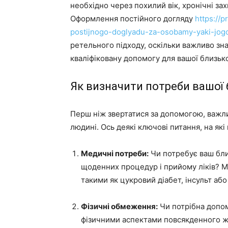
необхідно через похилий вік, хронічні зах
Оформлення постійного догляду
https://
postijnogo-doglyadu-za-osobamy-yaki-jog
ретельного підходу, оскільки важливо зн
кваліфіковану допомогу для вашої близьк
Як визначити потреби вашої
Перш ніж звертатися за допомогою, важлив
людині. Ось деякі ключові питання, на які 
Медичні потреби:
Чи потребує ваш бли
щоденних процедур і прийому ліків? М
такими як цукровий діабет, інсульт аб
Фізичні обмеження:
Чи потрібна допом
фізичними аспектами повсякденного ж