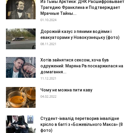
Из Тьмы Арктики: ДНК Расшифровывает
Трагедию Франклина и Подтверждает
Мрачные Тайны...
01.10.2024
Дорожній казус з пяними водіями і
евакуаторами у Новокузнецьку (фото)
08.11.2021
Хотів зайнятися сексом, хоча був
одружений: Маряна Рв поскаржилася на
домагання...
11.12.2021
Чому не можна пити каву
04.02.2022
Студент-інвалід перетворив інвалідне
крісло в баггі з «Божевільного Макса» (8
фото)