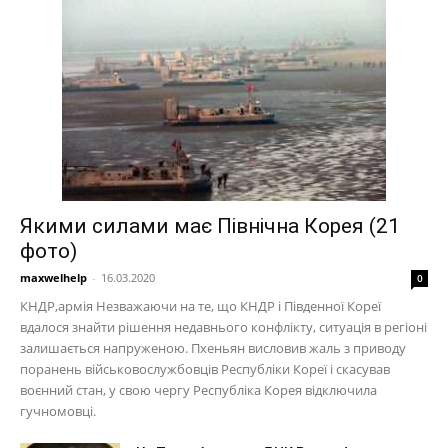
Якими силами має Північна Корея (21
фото)
maxwelhelp
-
16.03.2020
0
КНДР,армія Незважаючи на те, що КНДР і Південної Кореї
вдалося знайти рішення недавнього конфлікту, ситуація в регіоні
залишається напруженою. Пхеньян висловив жаль з приводу
поранень військовослужбовців Республіки Кореї і скасував
воєнний стан, у свою чергу Республіка Корея відключила
гучномовці.