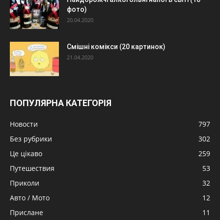
фото)
20.04.2020
Смішні комікси (20 картинок)
21.04.2020
ПОПУЛЯРНА КАТЕГОРІЯ
Новости
797
Без рубрики
302
Це цікаво
259
Путешествия
53
Приколи
32
Авто / Мото
12
Прислане
11