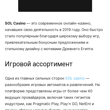
SOL Casino
— это современное онлайн-казино,
начавшее свою деятельность в 2019 году. Оно быстро
стало популярным благодаря широкому выбору игр,
привлекательным бонусным предложениям и
стильному дизайну с мотивами Древнего Египта.
Игровой ассортимент
Одна из главных сильных сторон
SOL casino
—
разнообразие игровых автоматов и развлечений. На
платформе представлены игры от более чем 40
ведущих провайдеров, включая таких гигантов
индустрии, как Pragmatic Play, Play’n GO, NetEnt и