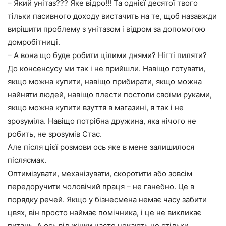
– Який унітаз??? Яке відро!!! Та однієї десятої твого
тільки пасивного доходу вистачить на те, щоб назавжди
вирішити проблему з унітазом і відром за допомогою
домробітниці.
– А вона що буде робити цілими днями? Нігті пиляти?
До консенсусу ми так і не прийшли. Навіщо готувати,
якщо можна купити, навіщо прибирати, якщо можна
найняти людей, навіщо плести постоли своїми руками,
якщо можна купити взуття в магазині, я так і не
зрозуміла. Навіщо потрібна дружина, яка нічого не
робить, не зрозумів Стас.
Але після цієї розмови ось яке в мене залишилося
післясмак.
Оптимізувати, механізувати, скоротити або зовсім
передоручити чоловічий праця – не ганебно. Це в
порядку речей. Якщо у бізнесмена немає часу забити
цвях, він просто наймає помічника, і це не викликає
питань. А ось від жінки часто чекають не стільки