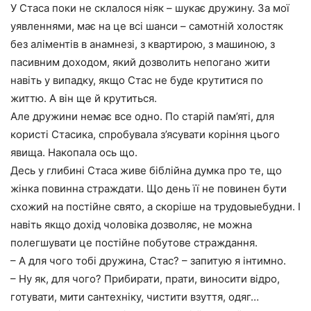
У Стаса поки не склалося ніяк – шукає дружину. За мої
уявленнями, має на це всі шанси – самотній холостяк
без аліментів в анамнезі, з квартирою, з машиною, з
пасивним доходом, який дозволить непогано жити
навіть у випадку, якщо Стас не буде крутитися по
життю. А він ще й крутиться.
Але дружини немає все одно. По старій пам’яті, для
користі Стасика, спробувала з’ясувати коріння цього
явища. Накопала ось що.
Десь у глибині Стаса живе біблійна думка про те, що
жінка повинна страждати. Що день її не повинен бути
схожий на постійне свято, а скоріше на трудовыебудни. І
навіть якщо дохід чоловіка дозволяє, не можна
полегшувати це постійне побутове страждання.
– А для чого тобі дружина, Стас? – запитую я інтимно.
– Ну як, для чого? Прибирати, прати, виносити відро,
готувати, мити сантехніку, чистити взуття, одяг…