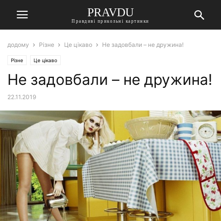
PRAVDU
Правдиві прикольні картинки
додому
Різне
Це цікаво
Не задовбали – не дружина!
Різне
Це цікаво
Не задовбали – не дружина!
22.11.2019