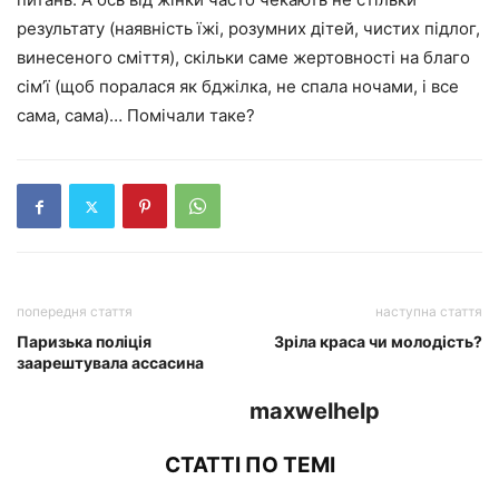
результату (наявність їжі, розумних дітей, чистих підлог,
винесеного сміття), скільки саме жертовності на благо
сім’ї (щоб поралася як бджілка, не спала ночами, і все
сама, сама)… Помічали таке?
попередня стаття
наступна стаття
Паризька поліція
Зріла краса чи молодість?
заарештувала ассасина
maxwelhelp
СТАТТІ ПО ТЕМІ