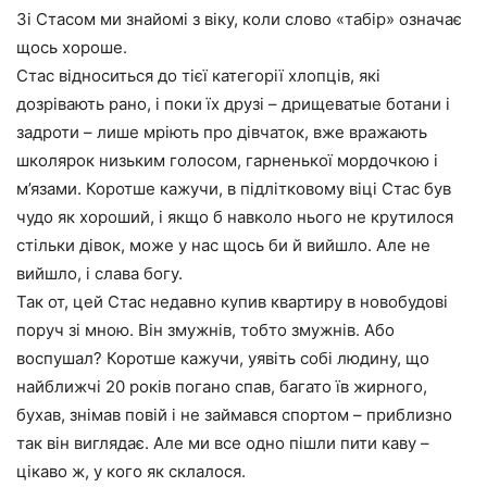
Зі Стасом ми знайомі з віку, коли слово «табір» означає
щось хороше.
Стас відноситься до тієї категорії хлопців, які
дозрівають рано, і поки їх друзі – дрищеватые ботани і
задроти – лише мріють про дівчаток, вже вражають
школярок низьким голосом, гарненької мордочкою і
м’язами. Коротше кажучи, в підлітковому віці Стас був
чудо як хороший, і якщо б навколо нього не крутилося
стільки дівок, може у нас щось би й вийшло. Але не
вийшло, і слава богу.
Так от, цей Стас недавно купив квартиру в новобудові
поруч зі мною. Він змужнів, тобто змужнів. Або
воспушал? Коротше кажучи, уявіть собі людину, що
найближчі 20 років погано спав, багато їв жирного,
бухав, знімав повій і не займався спортом – приблизно
так він виглядає. Але ми все одно пішли пити каву –
цікаво ж, у кого як склалося.