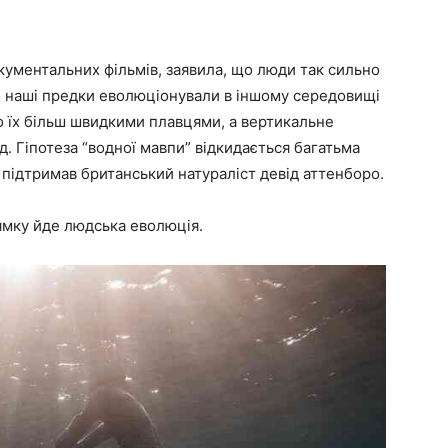
кументальних фільмів, заявила, що люди так сильно
що наші предки еволюціонували в іншому середовищі
ло їх більш швидкими плавцями, а вертикальне
. Гіпотеза “водної мавпи” відкидається багатьма
ї підтримав британський натураліст девід аттенборо.
ямку йде людська еволюція.