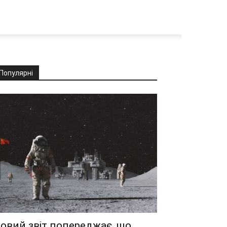
Популярні
овий звіт попереджає, що