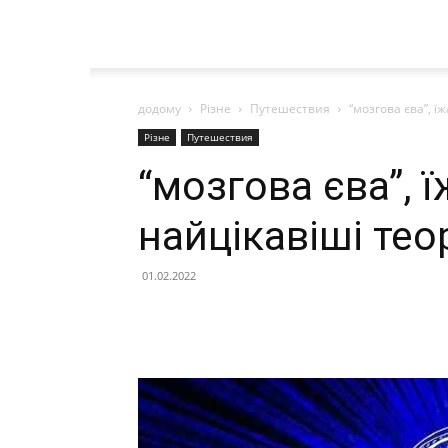
додому
Різне
Путешествия
“мозгова єва”, ї
Різне
Путешествия
“мозгова єва”, ї
найцікавіші тео
01.02.2022