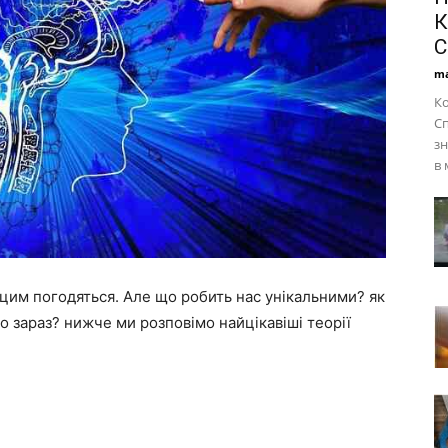
К
С
ma
Ко
Сп
зн
в 
цим погодяться. Але що робить нас унікальними? як
о зараз? нижче ми розповімо найцікавіші теорії