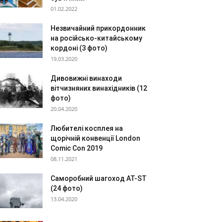
01.02.2022
Незвичайний прикордонник
на російсько-китайському
кордоні (3 фото)
19.03.2020
Дивовижні винаходи
вітчизняних винахідників (12
фото)
20.04.2020
Любителі косплея на
щорічній конвенції London
Comic Con 2019
08.11.2021
Саморобний шагоход AT-ST
(24 фото)
13.04.2020