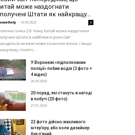
итай може наздогнати
получені Штати як найкращу...
xwelhelp
-
19.09.2025
0
смічна гонка 2.0: Чому Китай може наздогнати
олучені Штати в найближчі роки Світ
аходиться на межі нової космічної епохи. І якщо
минулому столітті...
У Воронежі «підполковник
поліції» побив водія (3 фото +
4 відео)
20.04.2020
20 порад, які стануть в нагоді
в побуті (20 фото)
27.01.2020
22 фото дійсно жахливого
інтер’єру, або коли дизайнер
був п’яний