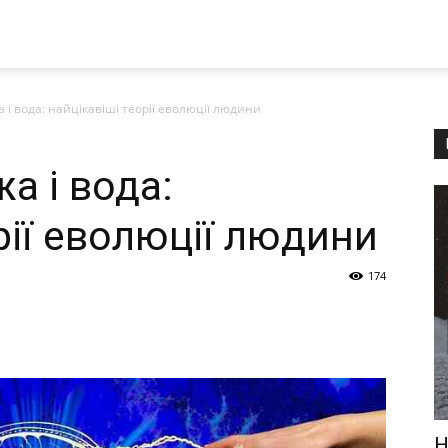
жа і вода: найцікавіші теорії еволюції людини
жа і вода:
рії еволюції людини
174
Н