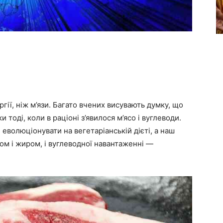
ії, ніж м’язи. Багато вчених висувають думку, що
 тоді, коли в раціоні з’явилося м’ясо і вуглеводи.
 еволюціонувати на вегетаріанській дієті, а наш
лком і жиром, і вуглеводної навантаженні —