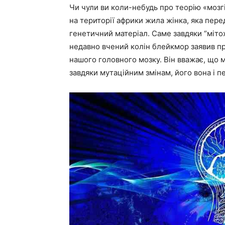
Чи чули ви коли-небудь про теорію «мозгі
на території африки жила жінка, яка пер
генетичний матеріал. Саме завдяки “мітох
недавно вчений колін блейкмор заявив про
нашого головного мозку. Він вважає, що м
завдяки мутаційним змінам, його вона і п