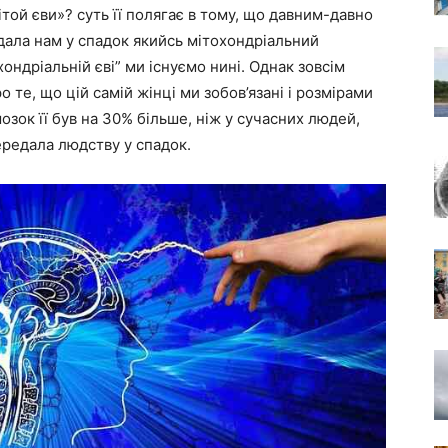
той єви»? суть її полягає в тому, що давним-давно
едала нам у спадок якийсь мітохондріальний
ондріальній єві” ми існуємо нині. Однак зовсім
 те, що цій самій жінці ми зобов’язані і розмірами
озок її був на 30% більше, ніж у сучасних людей,
ередала людству у спадок.