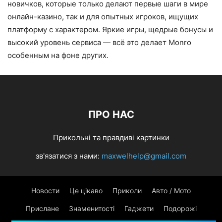
новичков, которые только делают первые шаги в мире
онлайн-казино, так и для опытных игроков, ищущих
платформу с характером. Яркие игры, щедрые бонусы и
высокий уровень сервиса — всё это делает Monro
особенным на фоне других.
ПРО НАС
Прикольні та правдиві картинки
зв'язатися з нами:
maxwelhelp@gmail.com
Новости
Це цікаво
Приколи
Авто / Мото
Прислане
Знаменитості
Гаджети
Подорожі