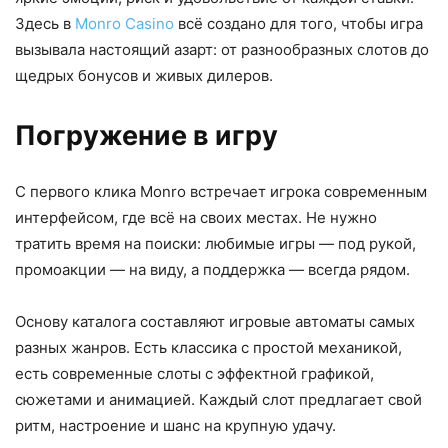
Здесь в
Monro Casino
всё создано для того, чтобы игра
вызывала настоящий азарт: от разнообразных слотов до
щедрых бонусов и живых дилеров.
Погружение в игру
С первого клика Monro встречает игрока современным
интерфейсом, где всё на своих местах. Не нужно
тратить время на поиски: любимые игры — под рукой,
промоакции — на виду, а поддержка — всегда рядом.
Основу каталога составляют игровые автоматы самых
разных жанров. Есть классика с простой механикой,
есть современные слоты с эффектной графикой,
сюжетами и анимацией. Каждый слот предлагает свой
ритм, настроение и шанс на крупную удачу.