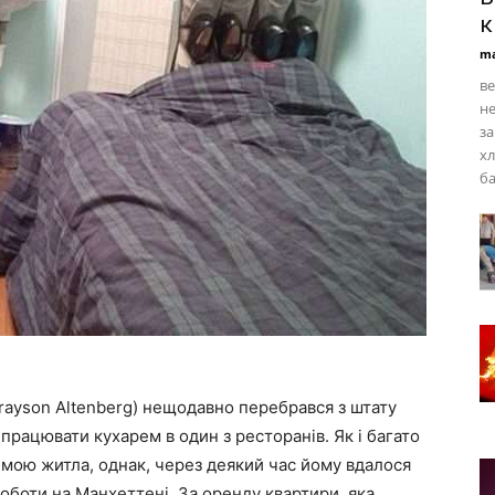
к
ma
ве
не
за
хл
ба
ayson Altenberg) нещодавно перебрався з штату
 працювати кухарем в один з ресторанів. Як і багато
емою житла, однак, через деякий час йому вдалося
роботи на Манхеттені. За оренду квартири, яка