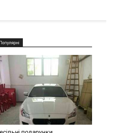
Популярні
есільні подарунки