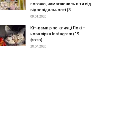
погоню, намагаючись піти від
відповідальності (3...
09.01.2020
Кіт-вампір по кличці Локі –
нова зірка Instagram (19
фото)
20.04.2020