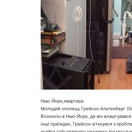
Нью-Йорк,квартира
Молодий хлопець Грейсон Альтенберг (Gr
Вісконсін в Нью-Йорк, де він влаштувався
інші приїжджі, Грейсон зіткнувся з пробл
знайти собі квартиру недалеко від місця 