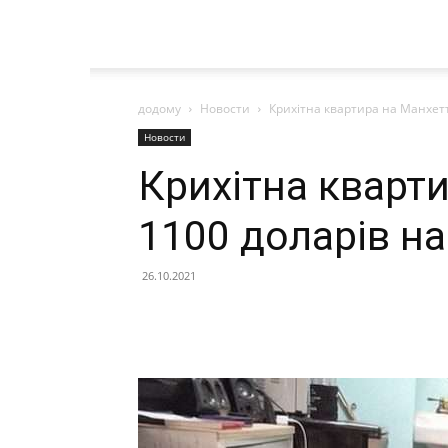
додому
Новости
Крихітна квартира на Манхетте
Новости
Крихітна кварти
1100 доларів на
26.10.2021