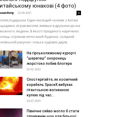
итайському юнакові (4 фото)
xwelhelp
-
23.09.2021
0
сілля,подарунок Один молодий чоловік з Китаю
щодавно зіграв весілля, взявши в дружини дочка
можного людини. В якості приданого нареченої
опець отримав непоганий будинок, солідний
нківський рахунок і кілька чудових дарів.
На гірськолижному курорті
“шерегеш” охоронець
жорстоко побив блогера
02.02.2022
Спостерігайте, як космічний
корабель SpaceX вибухає
гігантською вогненною
кулею під час...
24.07.2025
Північне сяйво могло б стати
справжнім шоу для більшої