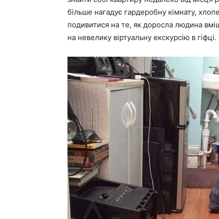
більше нагадує гардеробну кімнату, хлоп
подивитися на те, як доросла людина вмі
на невелику віртуальну екскурсію в гіфці.