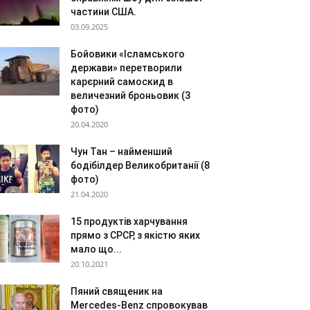
частини США.
03.09.2025
Бойовики «Ісламського
держави» перетворили
карєрний самоскид в
величезний броньовик (3
фото)
20.04.2020
Чун Тан – найменший
бодібілдер Великобританії (8
фото)
21.04.2020
15 продуктів харчування
прямо з СРСР, з якістю яких
мало що...
20.10.2021
Пяний священик на
Mercedes-Benz спровокував