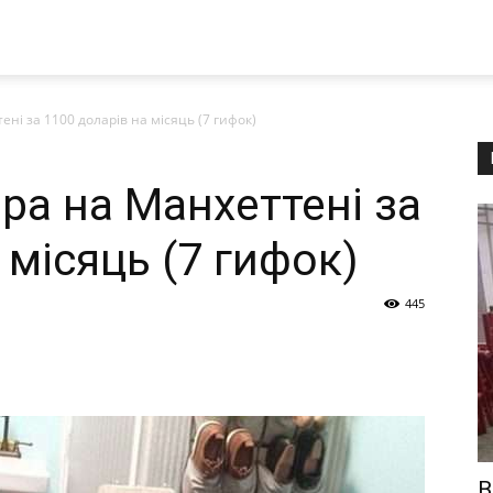
ні за 1100 доларів на місяць (7 гифок)
ра на Манхеттені за
 місяць (7 гифок)
445
В