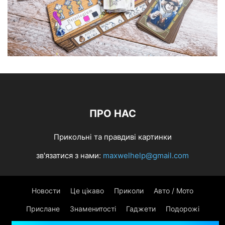
ПРО НАС
Прикольні та правдиві картинки
зв'язатися з нами:
maxwelhelp@gmail.com
Новости
Це цікаво
Приколи
Авто / Мото
Прислане
Знаменитості
Гаджети
Подорожі