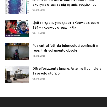
виступів ставить під сумнів теорію про...
05.08.2025
Цей тиждень у подкасті «Космос»: серія
184 – «Космос страшний!»
03.11.2025
Pazienti affetti da tubercolosi confinati in
reparti di isolamento obsoleti
13.02.2026
Oltre l’orizzonte lunare: Artemis II completa
il sorvolo storico
08.04.2026