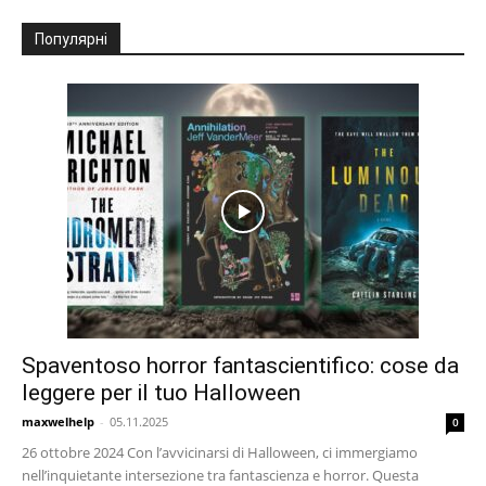
Популярні
Spaventoso horror fantascientifico: cose da
leggere per il tuo Halloween
maxwelhelp
-
05.11.2025
0
26 ottobre 2024 Con l’avvicinarsi di Halloween, ci immergiamo
nell’inquietante intersezione tra fantascienza e horror. Questa