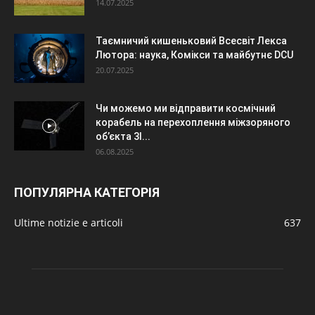
14.07.2025
Таємничий кишеньковий Всесвіт Лекса
Лютора: наука, Комікси та майбутнє DCU
20.07.2025
Чи можемо ми відправити космічний
корабель на перехоплення міжзоряного
об’єкта 3I...
06.08.2025
ПОПУЛЯРНА КАТЕГОРІЯ
Ultime notizie e articoli
637