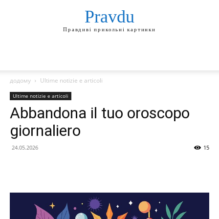
Pravdu
Правдиві прикольні картинки
додому
Ultime notizie e articoli
Ultime notizie e articoli
Abbandona il tuo oroscopo
giornaliero
24.05.2026
15