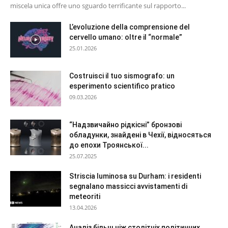
miscela unica offre uno sguardo terrificante sul rapporto...
L’evoluzione della comprensione del
cervello umano: oltre il “normale”
25.01.2026
Costruisci il tuo sismografo: un
esperimento scientifico pratico
09.03.2026
“Надзвичайно рідкісні” бронзові
обладунки, знайдені в Чехії, відносяться
до епохи Троянської...
25.07.2025
Striscia luminosa su Durham: i residenti
segnalano massicci avvistamenti di
meteoriti
13.04.2026
Аналіз більш ніж столітніх політичних