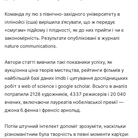
Команда лу лю з північно-західного університету в
іллінойсі (сша) вирішила з’ясувати, що ж передує
«смугам» підйому і плідності, як до них прийти і чи є
закономірність. Результати опубліковані в журналі
nature communications.
Автори статті вивчили такі показники успіху, як
аукціонна ціна творів мистецтва, рейтинги фільмів у
найбільшій базі даних imdb і цитування дослідницьких
робіт з web of science і google scholar. Всього в аналіз
потрапили 2128 художників, 4337 режисерів і 20 040
вчених, включаючи лауреатів нобелівської премії —
джона б.фенна і френсіс арнольд.
Потім штучний інтелект допоміг зрозуміти, наскільки
різноманітним була творчість в певні моменти кар’єри: