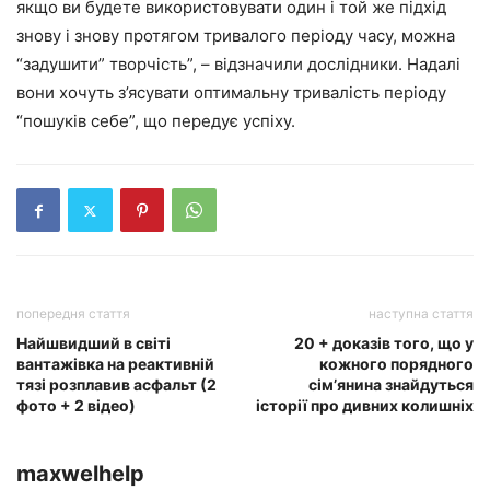
якщо ви будете використовувати один і той же підхід
знову і знову протягом тривалого періоду часу, можна
“задушити” творчість”, – відзначили дослідники. Надалі
вони хочуть з’ясувати оптимальну тривалість періоду
“пошуків себе”, що передує успіху.
попередня стаття
наступна стаття
Найшвидший в світі
20 + доказів того, що у
вантажівка на реактивній
кожного порядного
тязі розплавив асфальт (2
сім’янина знайдуться
фото + 2 відео)
історії про дивних колишніх
maxwelhelp