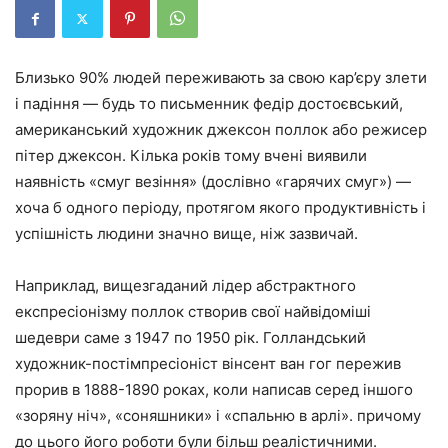
Близько 90% людей переживають за свою кар’єру злети
і падіння — будь то письменник федір достоєвський,
американський художник джексон поллок або режисер
пітер джексон. Кілька років тому вчені виявили
наявність «смуг везіння» (дослівно «гарячих смуг») —
хоча б одного періоду, протягом якого продуктивність і
успішність людини значно вище, ніж зазвичай.
Наприклад, вищезгаданий лідер абстрактного
експресіонізму поллок створив свої найвідоміші
шедеври саме з 1947 по 1950 рік. Голландський
художник-постімпресіоніст вінсент ван гог пережив
прорив в 1888-1890 роках, коли написав серед іншого
«зоряну ніч», «соняшники» і «спальню в арлі». причому
до цього його роботи були більш реалістичними.