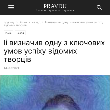
PRAVDU
Правдиві прикольні картинки
додому
Різне
назад
Іі визначив одну з ключових умов успіху
відомих творців
Різне
назад
Іі визначив одну з ключових
умов успіху відомих
творців
14.09.2021