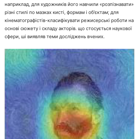
наприклад, для художників його навчили «розпізнавати»
різні стилі по мазках кисті, формам і об’єктам; для
кінематографістів-класифікувати режисерські роботи на
основі сюжету і складу акторів. що стосується наукової
сфери, ші виявляв теми досліджень вчених.