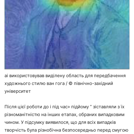
ai використовував виділену область для передбачення
художнього стилю ван гога / © північно-західний
університет
Після цієї роботи до і під час» підйому ” зіставляли з їх
різноманітністю на інших етапах, обраних випадковим
чином. У підсумку виявилося, що для всіх випадків
творчість була різнобічна безпосередньо перед смугою