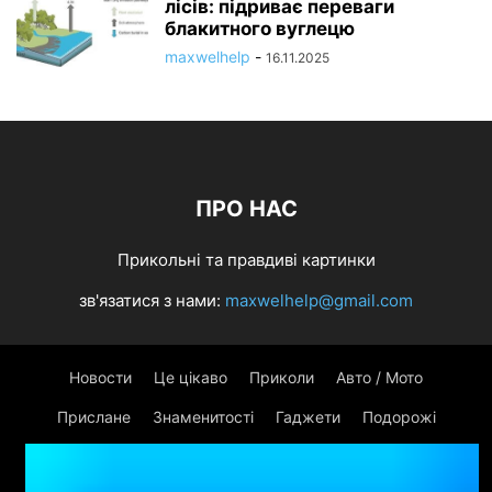
лісів: підриває переваги
блакитного вуглецю
maxwelhelp
-
16.11.2025
ПРО НАС
Прикольні та правдиві картинки
зв'язатися з нами:
maxwelhelp@gmail.com
Новости
Це цікаво
Приколи
Авто / Мото
Прислане
Знаменитості
Гаджети
Подорожі