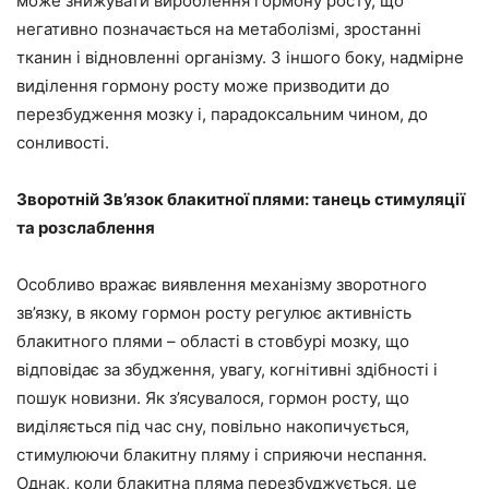
може знижувати вироблення гормону росту, що
негативно позначається на метаболізмі, зростанні
тканин і відновленні організму. З іншого боку, надмірне
виділення гормону росту може призводити до
перезбудження мозку і, парадоксальним чином, до
сонливості.
Зворотній Зв’язок блакитної плями: танець стимуляції
та розслаблення
Особливо вражає виявлення механізму зворотного
зв’язку, в якому гормон росту регулює активність
блакитного плями – області в стовбурі мозку, що
відповідає за збудження, увагу, когнітивні здібності і
пошук новизни. Як з’ясувалося, гормон росту, що
виділяється під час сну, повільно накопичується,
стимулюючи блакитну пляму і сприяючи неспання.
Однак, коли блакитна пляма перезбуджується, це