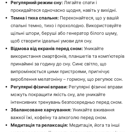
Регулярний режим сну:
Лягайте спати і
прокидайтеся одночасно щодня, навіть у вихідні.
Темна і тиха спальня:
Переконайтеся, що у вашій
спальні темно, тихо і прохолодно. Використовуйте
щільні штори, беруші або генератор білого шуму,
щоб створити ідеальні умови для сну.
Відмова від екранів перед сном:
Уникайте
використання смартфонів, планшетів та комп’ютерів
принаймні за годину до сну. Синє світло, що
випромінюється цими пристроями, пригнічує
вироблення мелатоніну – гормону, що регулює сон.
Регулярні фізичні вправи:
Регулярні фізичні вправи
можуть покращити якість сну, але уникайте
інтенсивних тренувань безпосередньо перед сном.
Збалансоване харчування:
Уникайте вживання
важкої їжі, кофеїну та алкоголю перед сном.
Медитація та релаксація:
Медитація, йога та інші