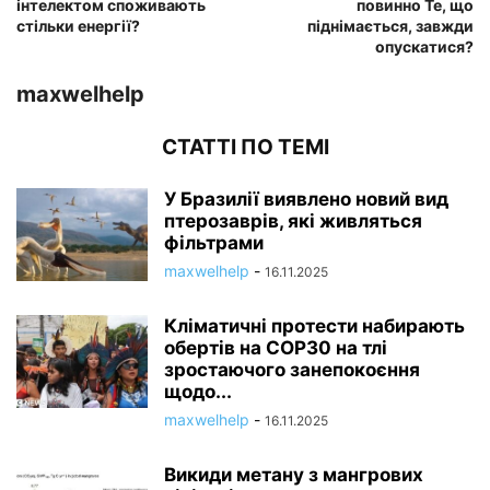
інтелектом споживають
повинно Те, що
стільки енергії?
піднімається, завжди
опускатися?
maxwelhelp
СТАТТІ ПО ТЕМІ
У Бразилії виявлено новий вид
птерозаврів, які живляться
фільтрами
maxwelhelp
-
16.11.2025
Кліматичні протести набирають
обертів на COP30 на тлі
зростаючого занепокоєння
щодо...
maxwelhelp
-
16.11.2025
Викиди метану з мангрових