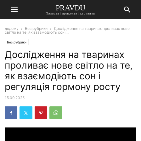
PRAVDU
Правдиві прикольні картинки
додому
Без рубрики
Дослідження на тваринах проливає нове
світло на те, як взаємодіють сон і...
Без рубрики
Дослідження на тваринах
проливає нове світло на те,
як взаємодіють сон і
регуляція гормону росту
15.09.2025