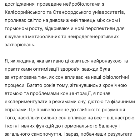
дослідження, проведене нейробіологами з
Каліфорнійського та Стенфордського університетів,
проливає світло на дивовижний танець між сном і
гормоном росту, відкриваючи нові перспективи для
лікування метаболічних та нейродегенеративних
захворювань.
Я, як людина, яка активно цікавиться нейронаукою та
практиками оптимізації здоров’я, завжди була
заінтригована тим, як сон впливає на наші фізіологічні
процеси. Багато років тому, зіткнувшись з хронічною
втомою та проблемами концентрації, я почав
експериментувати з режимами сну, дієтою та фізичними
вправами. Це привело мене до глибокого розуміння
того, наскільки сильно сон впливає на все – від настрою
і когнітивних функцій до гормонального балансу і
загального самопочуття. І зараз, побачивши результати