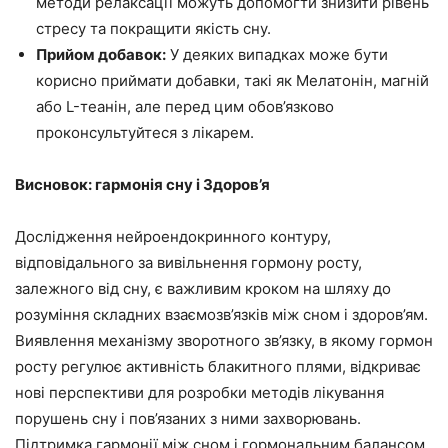
методи релаксації можуть допомогти знизити рівень
стресу та покращити якість сну.
Прийом добавок:
У деяких випадках може бути
корисно приймати добавки, такі як Мелатонін, магній
або L-теанін, але перед цим обов’язково
проконсультуйтеся з лікарем.
Висновок: гармонія сну і Здоров’я
Дослідження нейроендокринного контуру,
відповідального за вивільнення гормону росту,
залежного від сну, є важливим кроком на шляху до
розуміння складних взаємозв’язків між сном і здоров’ям.
Виявлення механізму зворотного зв’язку, в якому гормон
росту регулює активність блакитного плями, відкриває
нові перспективи для розробки методів лікування
порушень сну і пов’язаних з ними захворювань.
Підтримка гармонії між сном і гормональним балансом