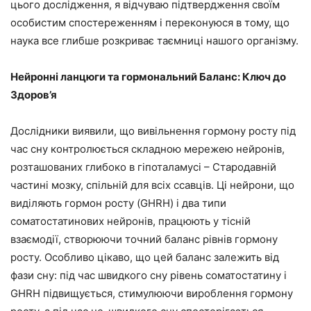
цього дослідження, я відчуваю підтвердження своїм
особистим спостереженням і переконуюся в тому, що
наука все глибше розкриває таємниці нашого організму.
Нейронні ланцюги та гормональний Баланс: Ключ до
Здоров’я
Дослідники виявили, що вивільнення гормону росту під
час сну контролюється складною мережею нейронів,
розташованих глибоко в гіпоталамусі – Стародавній
частині мозку, спільній для всіх ссавців. Ці нейрони, що
виділяють гормон росту (GHRH) і два типи
соматостатинових нейронів, працюють у тісній
взаємодії, створюючи точний баланс рівнів гормону
росту. Особливо цікаво, що цей баланс залежить від
фази сну: під час швидкого сну рівень соматостатину і
GHRH підвищується, стимулюючи вироблення гормону