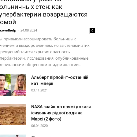
ольничных стен: как
упербактерии возвращаются
омой
xwelhelp
-
24.08.2024
0
ы привыкли ассоциировать больницы с
чением и выздоровлением, но за стенами этих
реждений таится скрытая опасность –
упербактерии. Исследования, опубликованные
мериканским обществом эпидемиологии...
Альберт пірпойнт-останній
кат імперії
03.11.2021
NASA знайшло прямі докази
існування рідкої води на
Марсі (2 фото)
06.04.2020