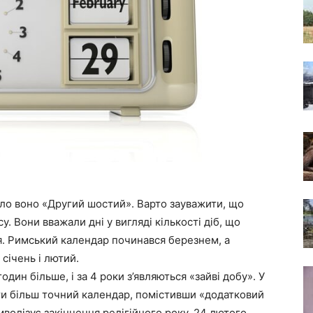
ало воно «Другий шостий». Варто зауважити, що
 Вони вважали дні у вигляді кількості діб, що
я. Римський календар починався березнем, а
 січень і лютий.
один більше, і за 4 роки з’являються «зайві добу». У
ити більш точний календар, помістивши «додатковий
мволізує закінчення релігійного року. 24 лютого