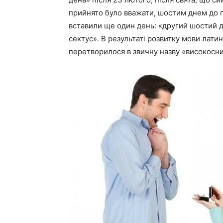
прийнято було вважати, шостим днем до п
вставили ще один день: «другий шостий д
сектус». В результаті розвитку мови лати
перетворилося в звичну назву «високосни