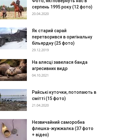
Фото, які повернуть нас в
серпень 1995 року (12 фото)
20.04.2020
Як старий сарай
перетворився в оригінальну
більярдну (25 фото)
29.12.2019
На алясці завелася банда
агресивних видр
04.10.2021
Райські куточки, потопають в
смітті (15 фото)
21.04.2020
Незвичайний саморобна
флешка-жужжалка (37 фото
+ відео)