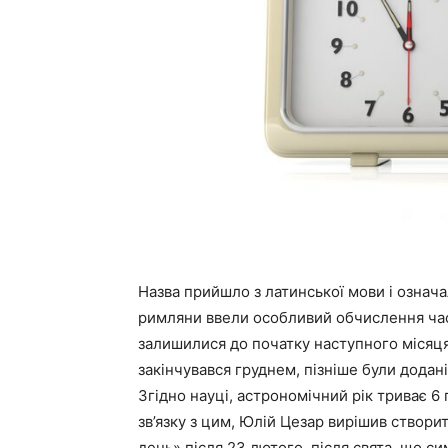
Назва прийшло з латинської мови і означ
римляни ввели особливий обчислення часу.
залишилися до початку наступного місяц
закінчувався груднем, пізніше були додані
Згідно науці, астрономічний рік триває 6 г
зв’язку з цим, Юлій Цезар вирішив створ
день» після 23 лютого, після свята, що си