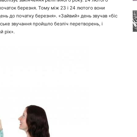
очаток березня. Тому між 23 і 24 лютого вони
ень до початку березня». «Зайвий» день звучав «біс
нське звучання пройшло безліч перетворень, і
й рік».