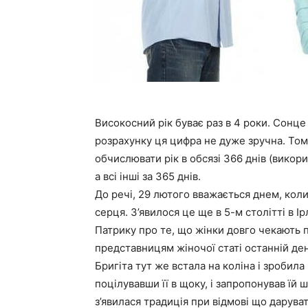
Високосний рік буває раз в 4 роки. Сонце 
розрахунку ця цифра не дуже зручна. Том
обчислювати рік в обсязі 366 днів (викори
а всі інші за 365 днів.
До речі, 29 лютого вважається днем, коли
серця. З’явилося це ще в 5-м столітті в 
Патрику про те, що жінки довго чекають п
представницям жіночої статі останній де
Бригіта тут же встала на коліна і зробила
поцілувавши її в щоку, і запропонував їй 
з’явилася традиція при відмові що дарува