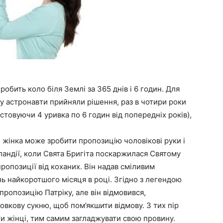
робить коло біля Землі за 365 днів і 6 годин. Для
у астронавти прийняли рішення, раз в чотири роки
стовуючи 4 уривка по 6 годин від попередніх років),
 жінка може зробити пропозицію чоловікові руки і
Ірландії, коли Свята Бригіта поскаржилася Святому
ропозиції від коханих. Він надав сміливим
нь найкоротшого місяця в році. Згідно з легендою
 пропозицію Патріку, але він відмовився,
шовкову сукню, щоб пом’якшити відмову. З тих пір
ти жінці, тим самим загладжувати свою провину.