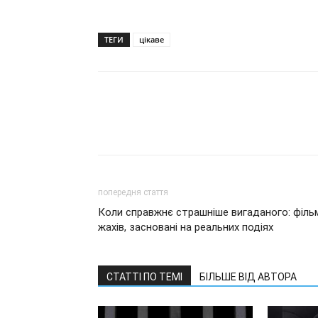
ТЕГИ
цікаве
попередня стаття
Коли справжнє страшніше вигаданого: філь
жахів, засновані на реальних подіях
СТАТТІ ПО ТЕМІ
БІЛЬШЕ ВІД АВТОРА