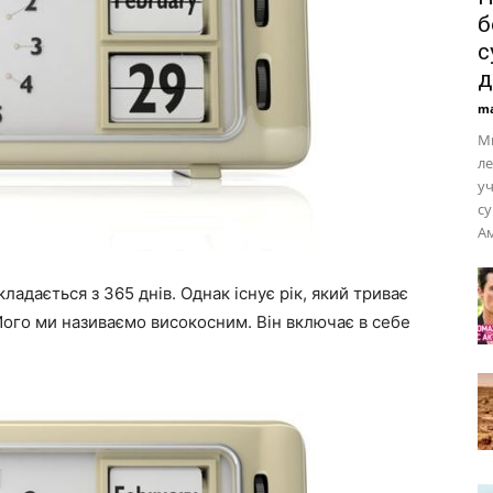
б
с
д
ma
М
ле
уч
с
А
ладається з 365 днів. Однак існує рік, який триває
 Його ми називаємо високосним. Він включає в себе