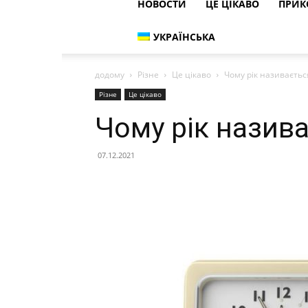
НОВОСТИ
ЦЕ ЦІКАВО
ПРИК
УКРАЇНСЬКА
додому
Різне
Це цікаво
Чому рік називаєть
Різне
Це цікаво
Чому рік назив
07.12.2021