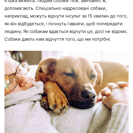
Кішка вижила. Людям собаки теж, звичайно ж,
допомагають. Спеціально надресовані собаки,
наприклад, можуть відчути інсульт за 15 хвилин до того,
як він відбудеться, і почнуть гавкати, щоб попередити
людину. Як собакам вдається відчути це, досі не відомо.
Собаки дають нам відчуття того, що ми потрібні.