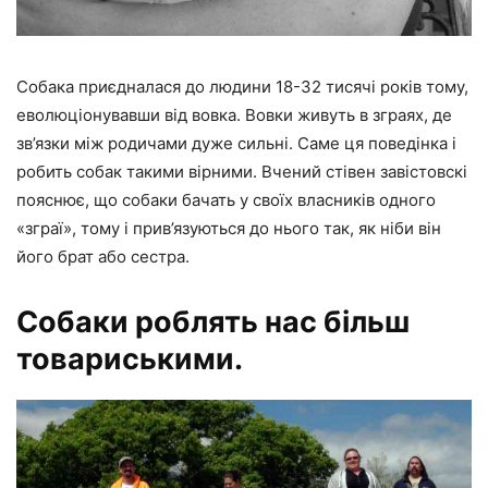
Собака приєдналася до людини 18-32 тисячі років тому,
еволюціонувавши від вовка. Вовки живуть в зграях, де
зв’язки між родичами дуже сильні. Саме ця поведінка і
робить собак такими вірними. Вчений стівен завістовскі
пояснює, що собаки бачать у своїх власників одного
«зграї», тому і прив’язуються до нього так, як ніби він
його брат або сестра.
Собаки роблять нас більш
товариськими.