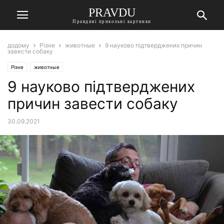
PRAVDU
Правдиві прикольні картинки
додому
Різне
животные
9 науково підтверджених причин
завести собаку
Різне
животные
9 науково підтверджених
причин завести собаку
30.09.2021