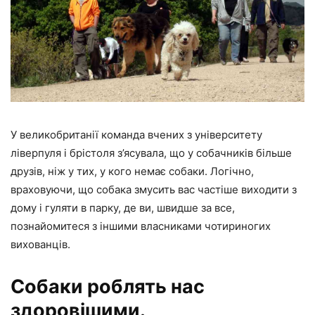
У великобританії команда вчених з університету
ліверпуля і брістоля з’ясувала, що у собачників більше
друзів, ніж у тих, у кого немає собаки. Логічно,
враховуючи, що собака змусить вас частіше виходити з
дому і гуляти в парку, де ви, швидше за все,
познайомитеся з іншими власниками чотириногих
вихованців.
Собаки роблять нас
здоровішими.