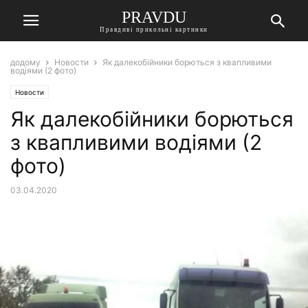
PRAVDU
Правдиві прикольні картинки
додому
Новости
Як далекобійники борються з квапливими
водіями (2 фото)
Новости
Як далекобійники борються
з квапливими водіями (2
фото)
03.04.2020