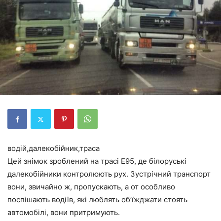
водій,далекобійник,траса
Цей знімок зроблений на трасі Е95, де білоруські
далекобійники контролюють рух. Зустрічний транспорт
вони, звичайно ж, пропускають, а от особливо
поспішають водіїв, які люблять об’їжджати стоять
автомобілі, вони притримують.