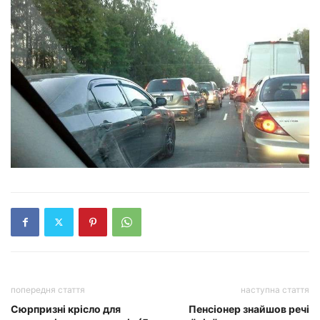
попередня стаття
наступна стаття
Сюрпризні крісло для
Пенсіонер знайшов речі