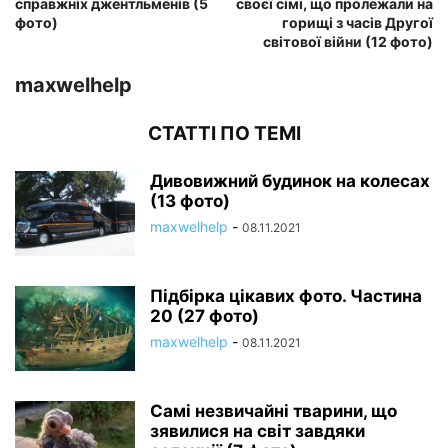
справжніх джентльменів (5
своєї сімї, що пролежали на
фото)
горищі з часів Другої
світової війни (12 фото)
maxwelhelp
СТАТТІ ПО ТЕМІ
Дивовижний будинок на колесах
(13 фото)
maxwelhelp
-
08.11.2021
Підбірка цікавих фото. Частина
20 (27 фото)
maxwelhelp
-
08.11.2021
Самі незвичайні тварини, що
зявилися на світ завдяки