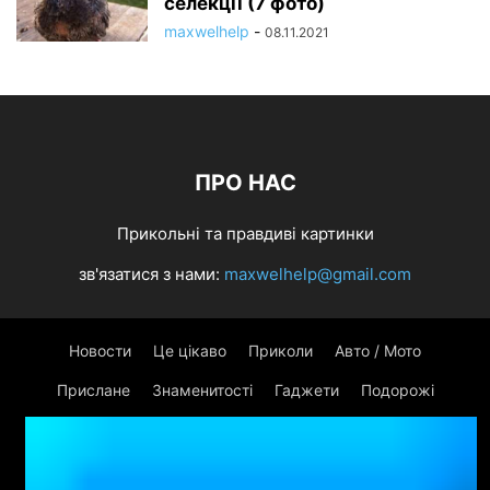
селекції (7 фото)
maxwelhelp
-
08.11.2021
ПРО НАС
Прикольні та правдиві картинки
зв'язатися з нами:
maxwelhelp@gmail.com
Новости
Це цікаво
Приколи
Авто / Мото
Прислане
Знаменитості
Гаджети
Подорожі