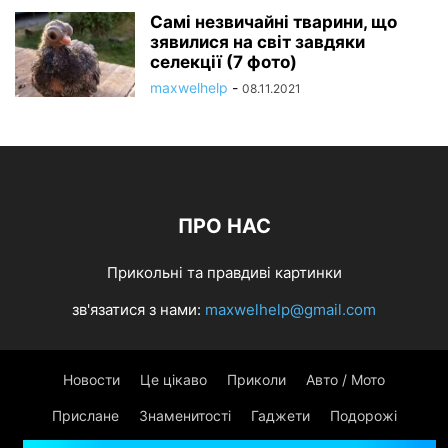
Самі незвичайні тварини, що
зявилися на світ завдяки
селекції (7 фото)
maxwelhelp
-
08.11.2021
ПРО НАС
Прикольні та правдиві картинки
зв'язатися з нами:
maxwelhelp@gmail.com
Новости
Це цікаво
Приколи
Авто / Мото
Прислане
Знаменитості
Гаджети
Подорожі