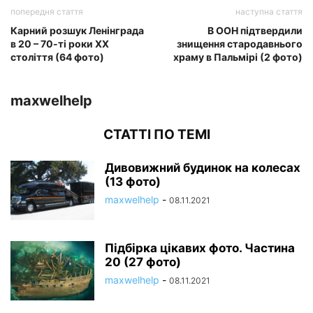
попередня стаття
наступна стаття
Карний розшук Ленінграда
В ООН підтвердили
в 20 – 70-ті роки XX
знищення стародавнього
століття (64 фото)
храму в Пальмірі (2 фото)
maxwelhelp
СТАТТІ ПО ТЕМІ
Дивовижний будинок на колесах
(13 фото)
maxwelhelp
-
08.11.2021
Підбірка цікавих фото. Частина
20 (27 фото)
maxwelhelp
-
08.11.2021