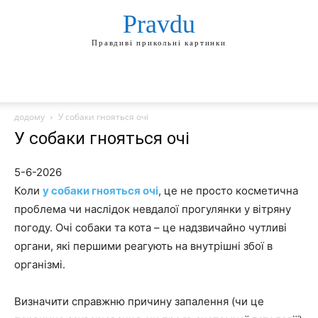
Pravdu
Правдиві прикольні картинки
додому
У собаки гнояться очі
У собаки гнояться очі
5-6-2026
Коли
у собаки гнояться очі
, це не просто косметична
проблема чи наслідок невдалої прогулянки у вітряну
погоду. Очі собаки та кота – це надзвичайно чутливі
органи, які першими реагують на внутрішні збої в
організмі.
Визначити справжню причину запалення (чи це