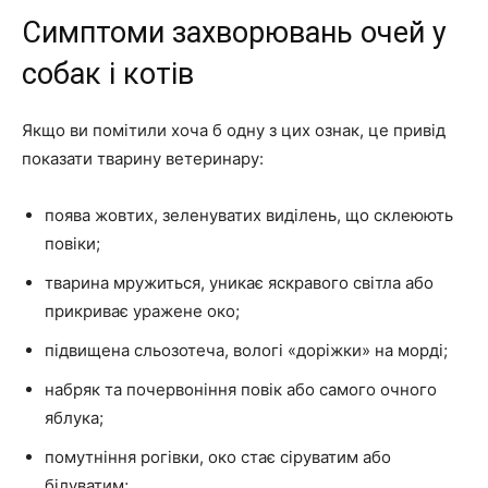
Симптоми захворювань очей у
собак і котів
Якщо ви помітили хоча б одну з цих ознак, це привід
показати тварину ветеринару:
поява жовтих, зеленуватих виділень, що склеюють
повіки;
тварина мружиться, уникає яскравого світла або
прикриває уражене око;
підвищена сльозотеча, вологі «доріжки» на морді;
набряк та почервоніння повік або самого очного
яблука;
помутніння рогівки, око стає сіруватим або
білуватим;