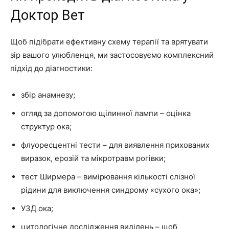
Доктор Вет
Щоб підібрати ефективну схему терапії та врятувати
зір вашого улюбленця, ми застосовуємо комплексний
підхід до діагностики:
збір анамнезу;
огляд за допомогою щілинної лампи – оцінка
структур ока;
флуоресцентні тести – для виявлення прихованих
виразок, ерозій та мікротравм рогівки;
тест Ширмера – вимірювання кількості слізної
рідини для виключення синдрому «сухого ока»;
УЗД ока;
цитологічне дослідження виділень – щоб