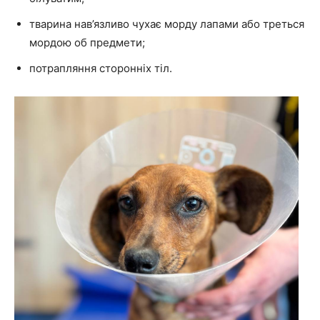
тварина нав’язливо чухає морду лапами або треться
мордою об предмети;
потрапляння сторонніх тіл.