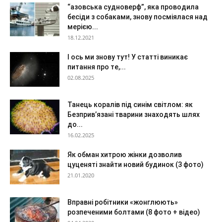
“азовська судноверф”, яка проводила
бесіди з собаками, знову посміялася над
мерією...
18.12.2021
І ось ми знову тут! У статті виникає
питання про те,...
02.08.2025
Танець коралів під синім світлом: як
Безприв’язані тварини знаходять шлях
до...
16.02.2025
Як обман хитрою жінки дозволив
цуценяті знайти новий будинок (3 фото)
21.01.2020
Вправні робітники «жонглюють»
розпеченими болтами (8 фото + відео)