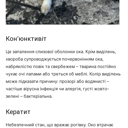
Кон’юнктивіт
Це запалення слизової оболонки ока. Крім виділень,
хвороба супроводжується почервонінням ока,
набряклістю повік та свербежем – тварина постійно
чухає очі лапами або треться об меблі. Колір виділень
може підказати причину: прозорі або водянисті –
частіше вірусна інфекція чи алергія, густі жовто-
зелені – бактеріальна.
Кератит
Небезпечний стан, що вражає рогівку. Око втрачає