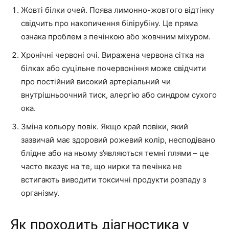
Жовті білки очей. Поява лимонно-жовтого відтінку
свідчить про накопичення білірубіну. Це пряма
ознака проблем з печінкою або жовчним міхуром.
Хронічні червоні очі. Виражена червона сітка на
білках або суцільне почервоніння може свідчити
про постійний високий артеріальний чи
внутрішньоочний тиск, алергію або синдром сухого
ока.
Зміна кольору повік. Якщо край повіки, який
зазвичай має здоровий рожевий колір, несподівано
блідне або на ньому з’являються темні плями – це
часто вказує на те, що нирки та печінка не
встигають виводити токсичні продукти розпаду з
організму.
Як проходить діагностика у