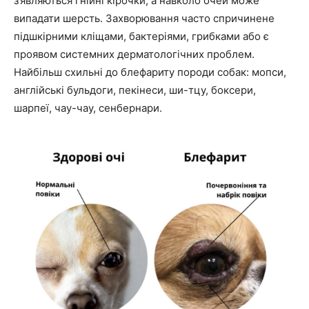
з’являються гнійні кірочки, а навколо очей може
випадати шерсть. Захворювання часто спричинене
підшкірними кліщами, бактеріями, грибками або є
проявом системних дерматологічних проблем.
Найбільш схильні до блефариту породи собак: мопси,
англійські бульдоги, пекінеси, ши-тцу, боксери,
шарпеї, чау-чау, сенбернари.