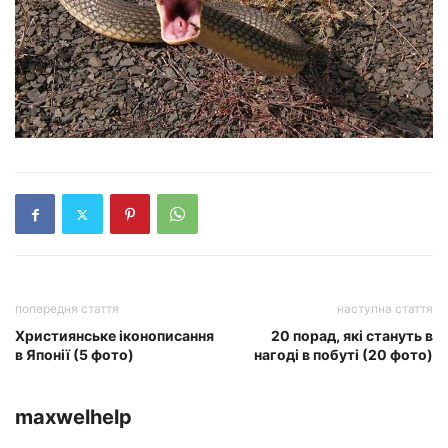
попередня стаття
наступна стаття
Християнське іконописання
20 порад, які стануть в
в Японії (5 фото)
нагоді в побуті (20 фото)
maxwelhelp