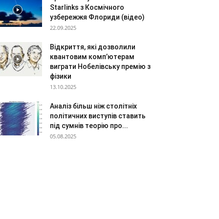
Starlinks з Космічного
узбережжя Флориди (відео)
22.09.2025
Відкриття, які дозволили
квантовим комп’ютерам
виграти Нобелівську премію з
фізики
13.10.2025
Аналіз більш ніж столітніх
політичних виступів ставить
під сумнів теорію про...
05.08.2025