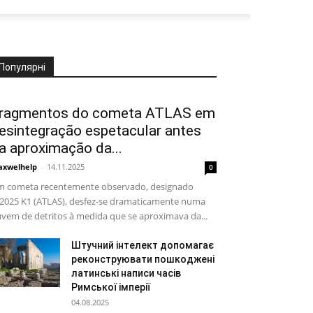
Популярні
ragmentos do cometa ATLAS em
esintegração espetacular antes
a aproximação da...
xwelhelp
-
14.11.2025
0
 cometa recentemente observado, designado
2025 K1 (ATLAS), desfez-se dramaticamente numa
vem de detritos à medida que se aproximava da...
Штучний інтелект допомагає
реконструювати пошкоджені
латинські написи часів
Римської імперії
04.08.2025