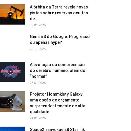
A órbita da Terra revela novas
pistas sobre reservas ocultas
de...
19.01.2026
Gemini 3 do Google: Progresso
ou apenas hype?
22.11.2025
A evolução da compreensão
do cérebro humano: além do
“normal”
25.01.2026
Projetor Hommkiety Galaxy:
uma opção de orçamento
surpreendentemente de alta
qualidade
24.01.2026
SpaceX запускає 28 Starlink