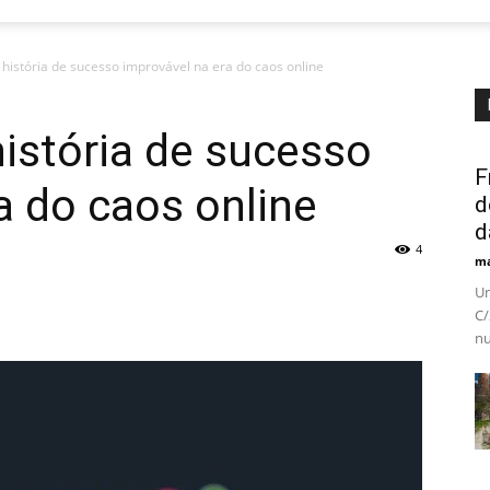
história de sucesso improvável na era do caos online
istória de sucesso
F
a do caos online
d
d
4
ma
Um
C/
nu