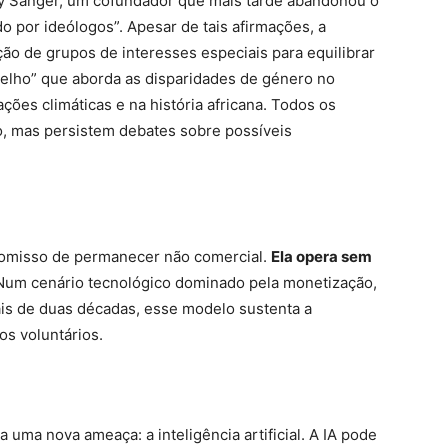
arry Sanger, um cofundador que mais tarde abandonou o
do por ideólogos”. Apesar de tais afirmações, a
ção de grupos de interesses especiais para equilibrar
elho” que aborda as disparidades de género no
ações climáticas e na história africana. Todos os
o, mas persistem debates sobre possíveis
romisso de permanecer não comercial.
Ela opera sem
um cenário tecnológico dominado pela monetização,
ais de duas décadas, esse modelo sustenta a
s voluntários.
 uma nova ameaça: a inteligência artificial. A IA pode