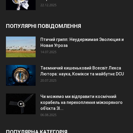
22.12.2025
ПОПУЛЯРНІ ПОВІДОМЛЕННЯ
Птичий грипп: Неудержимая Эволюция и
Новая Угроза
14.07.2025
Таємничий кишеньковий Всесвіт Лекса
Лютора: наука, Комікси та майбутнє DCU
20.07.2025
Чи можемо ми відправити космічний
корабель на перехоплення міжзоряного
об’єкта 3I...
06.08.2025
ПОПУЛЯРНА КАТЕГОРІЯ