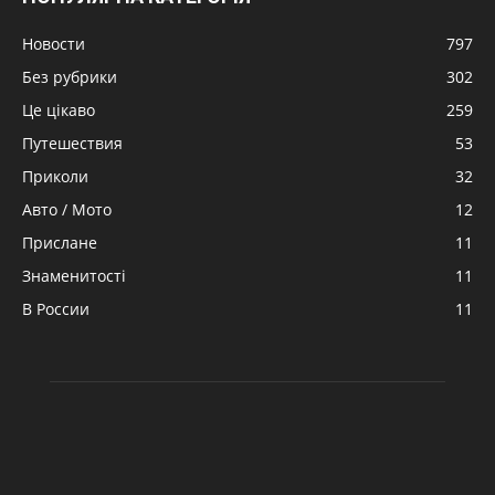
Новости
797
Без рубрики
302
Це цікаво
259
Путешествия
53
Приколи
32
Авто / Мото
12
Прислане
11
Знаменитості
11
В России
11