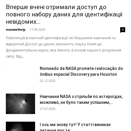
Вперше вчені отримали доступ до
повного набору даних для ідентифікації
невідомих...
maxwelhelp
-
17.09.2025
0
Революція в хімічній ідентифікації: як Машинне навчання та
відкритий Доступ до даних змінюють Науку Хімія-це
фундаментальна наука, яка лежить в основі нашого розуміння
світу. Від...
Nomeado da NASA promete realocação do
ônibus espacial Discovery para Houston
02.12.2025
Навчання NASA з стрільби по астероїдах,
можливо, не було таким успішним,...
27.07.2025
І ось ми знову тут! У статті виникає
питання про те,...