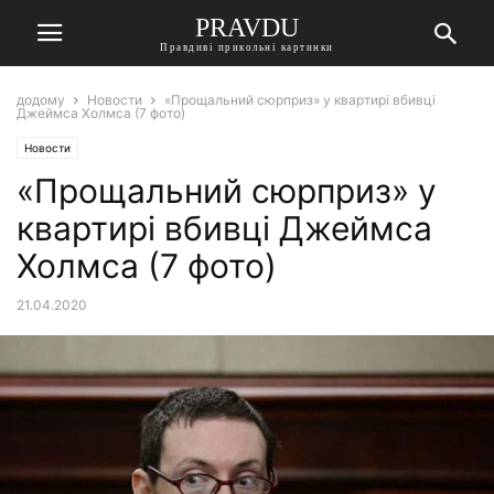
PRAVDU
Правдиві прикольні картинки
додому
Новости
«Прощальний сюрприз» у квартирі вбивці
Джеймса Холмса (7 фото)
Новости
«Прощальний сюрприз» у
квартирі вбивці Джеймса
Холмса (7 фото)
21.04.2020