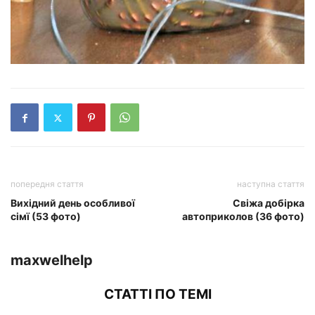
попередня стаття
наступна стаття
Вихідний день особливої
Свіжа добірка
сімї (53 фото)
автоприколов (36 фото)
maxwelhelp
СТАТТІ ПО ТЕМІ