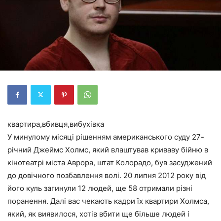
квартира,вбивця,вибухівка
У минулому місяці рішенням американського суду 27-
річний Джеймс Холмс, який влаштував криваву бійню в
кінотеатрі міста Аврора, штат Колорадо, був засуджений
до довічного позбавлення волі. 20 липня 2012 року від
його куль загинули 12 людей, ще 58 отримали різні
поранення. Далі вас чекають кадри їх квартири Холмса,
який, як виявилося, хотів вбити ще більше людей і