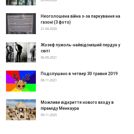
Неоголошена війна з-за паркування на
газоні (3 фото)
21.04.2020
Жозеф пужоль-найвідоміший пердун у
світі
06.09.2021
Подслушано в четвер 30 травня 2019
08.11.2021
Можливе відкриття нового входу в
піраміду Менкаура
09.11.2025