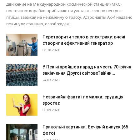
Движение на Международной космической станции (МКС)
постоянно: корабли прибывают и улетают, словно пестрые
птицы, заезжая на неизменную трассу. Астронавты Ax-4 недавно
покинули станцию, освобождая...
Перетворити тепло в електрику: вчені
створили ефективний генератор
08.10.2021
У Пекіні пройшов парад на честь 70-річчя
закінчення Другої світової війни...
24.03.2020
Незвичайні факти і помилки: ерудиція
зростає
06.09.2021
Прикольні картинки. Вечірній випуск (65
фото)
20.04.2020