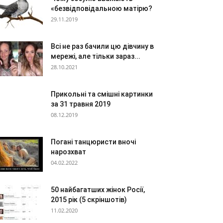
«безвідповідальною матірю?
29.11.2019
Всі не раз бачили цю дівчину в
мережі, але тільки зараз...
28.10.2021
Прикольні та смішні картинки
за 31 травня 2019
08.12.2019
Погані танцюристи вночі
нарозхват
04.02.2022
50 найбагатших жінок Росії,
2015 рік (5 скріншотів)
11.02.2020