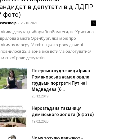
андидат в депутати від ЛДПР
7 фото)
xwelhelp
-
26.10.2021
0
літика,депутат,вибори Знайомтеся, це Христина
врилова з міста Оренбург, яка мріє про
літичну карєру. У квітні цього року дівчині
повнилося 22, а вона вже встигла балотуватися
 міської ради депутатів.
Пітерська художниця Ірина
Романовська намалювала
грудьми портрети Путіна і
Медведєва (6...
25.12.2019
Нерозгадана таємниця
демінського золота (8 фото)
19.02.2020
Чому зозулю вважають