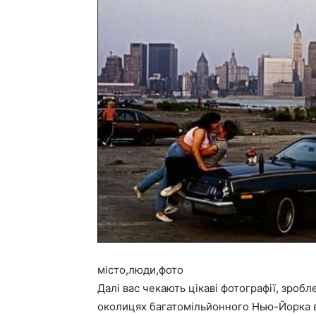
місто,люди,фото
Далі вас чекають цікаві фотографії, зроб
околицях багатомільйонного Нью-Йорка в