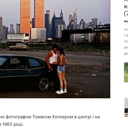
к
(
ma
по
Га
по
ви
до
лені фотографом Томасом Хопкером в центрі і на
 1983 році.