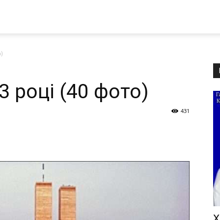
)
 році (40 фото)
431
Х