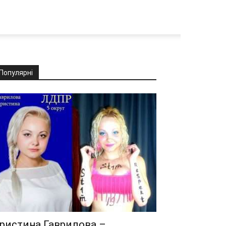
Популярні
ристина Гаврилова –