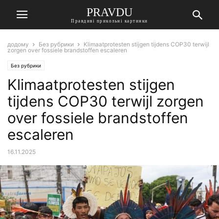
PRAVDU
Правдиві прикольні картинки
додому
Без рубрики
Klimaatprotesten stijgen tijdens COP30 terwijl
zorgen over fossiele brandstoffen escaleren
Без рубрики
Klimaatprotesten stijgen
tijdens COP30 terwijl zorgen
over fossiele brandstoffen
escaleren
16.11.2025