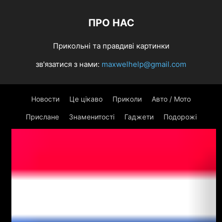
ПРО НАС
Прикольні та правдиві картинки
зв'язатися з нами:
maxwelhelp@gmail.com
Новости
Це цікаво
Приколи
Авто / Мото
Прислане
Знаменитості
Гаджети
Подорожі