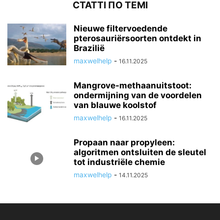
СТАТТІ ПО ТЕМІ
Nieuwe filtervoedende
pterosauriërsoorten ontdekt in
Brazilië
maxwelhelp
-
16.11.2025
Mangrove-methaanuitstoot:
ondermijning van de voordelen
van blauwe koolstof
maxwelhelp
-
16.11.2025
Propaan naar propyleen:
algoritmen ontsluiten de sleutel
tot industriële chemie
maxwelhelp
-
14.11.2025