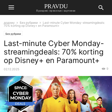
PRAVDU
Правдиві прикольні картинки
додому
Без рубрики
Last-minute Cyber Monday-streamingdeals:
70% korting op Disney+ en Paramount+
Без рубрики
Last-minute Cyber Monday-
streamingdeals: 70% korting
op Disney+ en Paramount+
9
02.12.2025