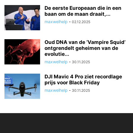
De eerste Europeaan die in een
baan om de maan draait,...
maxwelhelp
-
02.12.2025
Oud DNA van de ‘Vampire Squid’
ontgrendelt geheimen van de
evolutie...
maxwelhelp
-
30.11.2025
DJI Mavic 4 Pro ziet recordlage
prijs voor Black Friday
maxwelhelp
-
30.11.2025