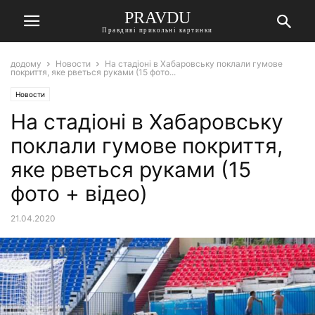
PRAVDU
Правдиві прикольні картинки
додому
Новости
На стадіоні в Хабаровську поклали гумове
покриття, яке рветься руками (15 фото...
Новости
На стадіоні в Хабаровську
поклали гумове покриття,
яке рветься руками (15
фото + відео)
21.04.2020