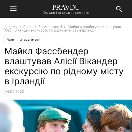
PRAVDU
Правдиві прикольні картинки
додому
Різне
Знаменитості
Майкл Фассбендер влаштував
Алісії Вікандер екскурсію по рідному місту в Ірландії
Різне
Знаменитості
Майкл Фассбендер
влаштував Алісії Вікандер
екскурсію по рідному місту
в Ірландії
04.02.2022