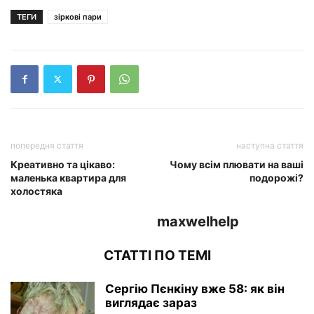
ТЕГИ
зіркові пари
попередня стаття
наступна стаття
Креативно та цікаво:
Чому всім плювати на ваші
маленька квартира для
подорожі?
холостяка
maxwelhelp
СТАТТІ ПО ТЕМІ
Сергію Пєнкіну вже 58: як він
виглядає зараз