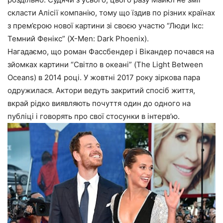
скласти Алісії компанію, тому що їздив по різних країнах
з прем’єрою нової картини зі своєю участю “Люди Ікс:
Темний Фенікс” (X-Men: Dark Phoenix).
Нагадаємо, що роман Фассбендер і Вікандер почався на
зйомках картини “Світло в океані” (The Light Between
Oceans) в 2014 році. У жовтні 2017 року зіркова пара
одружилася. Актори ведуть закритий спосіб життя,
вкрай рідко виявляють почуття один до одного на
публіці і говорять про свої стосунки в інтерв’ю.