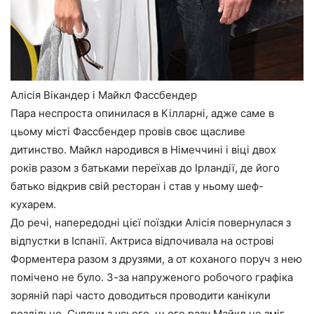
Алісія Вікандер і Майкл Фассбендер
Пара неспроста опинилася в Кілларні, адже саме в
цьому місті Фассбендер провів своє щасливе
дитинство. Майкл народився в Німеччині і віці двох
років разом з батьками переїхав до Ірландії, де його
батько відкрив свій ресторан і став у ньому шеф-
кухарем.
До речі, напередодні цієї поїздки Алісія повернулася з
відпустки в Іспанії. Актриса відпочивала на острові
Форментера разом з друзями, а от коханого поруч з нею
помічено не було. З-за напруженого робочого графіка
зоряній парі часто доводиться проводити канікули
роздільно. Судячи з усього, цього разу Майкл не зміг