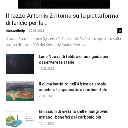
Il razzo Artemis 2 ritorna sulla piattaforma
di lancio per la...
maxwelhelp
-
20.03.2026
0
Il razzo Space Launch System (SLS) della NASA è stato spostato sulla
rampa di lancio 39B del Kennedy Space Center,...
Luna Nuova di febbraio: una guida per
osservare le stelle
19.02.2026
Il clima inaridito nell’Africa orientale
accelera la spaccatura continentale
26.01.2026
Emissioni di metano delle mangrovie:
minano i benefici del carbonio blu
16.11.2025