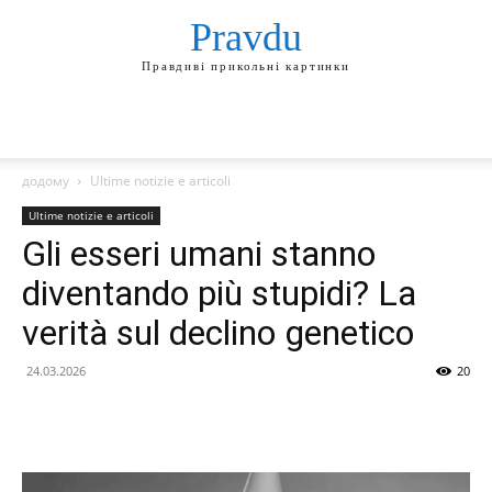
Pravdu
Правдиві прикольні картинки
додому
Ultime notizie e articoli
Ultime notizie e articoli
Gli esseri umani stanno
diventando più stupidi? La
verità sul declino genetico
24.03.2026
20