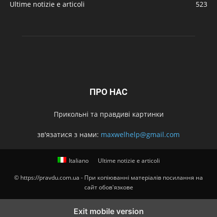
Ultime notizie e articoli
523
ПРО НАС
Прикольні та правдиві картинки
зв'язатися з нами:
maxwelhelp@gmail.com
Italiano
Ultime notizie e articoli
© https://pravdu.com.ua - При копіюванні матеріалів посилання на
сайт обов'язкове
Exit mobile version