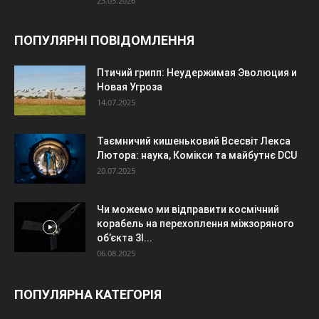
23.03.2026
ПОПУЛЯРНІ ПОВІДОМЛЕННЯ
Птичий грипп: Неудержимая Эволюция и
Новая Угроза
14.07.2025
Таємничий кишеньковий Всесвіт Лекса
Лютора: наука, Комікси та майбутнє DCU
20.07.2025
Чи можемо ми відправити космічний
корабель на перехоплення міжзоряного
об’єкта 3I...
06.08.2025
ПОПУЛЯРНА КАТЕГОРІЯ