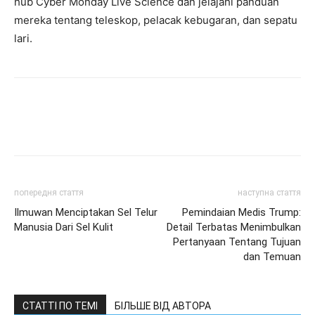
hub Cyber ​​Monday Live Science dan jelajahi panduan
mereka tentang teleskop, pelacak kebugaran, dan sepatu
lari.
попередня стаття
наступна стаття
Ilmuwan Menciptakan Sel Telur
Pemindaian Medis Trump:
Manusia Dari Sel Kulit
Detail Terbatas Menimbulkan
Pertanyaan Tentang Tujuan
dan Temuan
СТАТТІ ПО ТЕМІ
БІЛЬШЕ ВІД АВТОРА