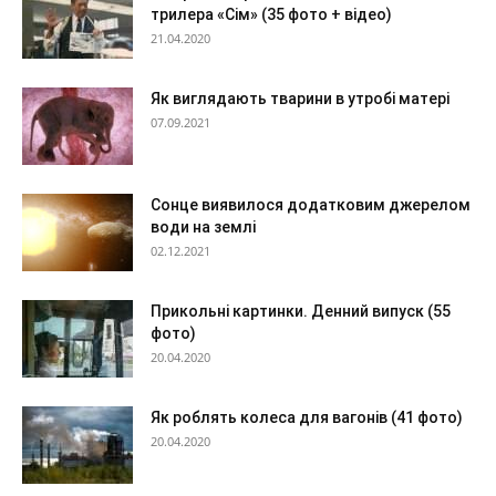
трилера «Сім» (35 фото + відео)
21.04.2020
Як виглядають тварини в утробі матері
07.09.2021
Сонце виявилося додатковим джерелом
води на землі
02.12.2021
Прикольні картинки. Денний випуск (55
фото)
20.04.2020
Як роблять колеса для вагонів (41 фото)
20.04.2020