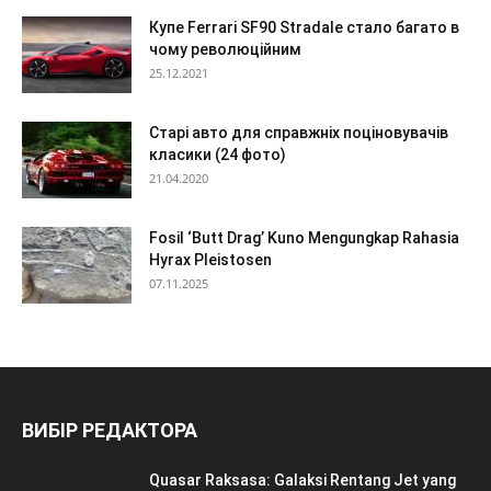
Купе Ferrari SF90 Stradale стало багато в
чому революційним
25.12.2021
Старі авто для справжніх поціновувачів
класики (24 фото)
21.04.2020
Fosil ‘Butt Drag’ Kuno Mengungkap Rahasia
Hyrax Pleistosen
07.11.2025
ВИБІР РЕДАКТОРА
Quasar Raksasa: Galaksi Rentang Jet yang