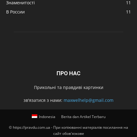
Знаменитості
11
В России
11
ПРО НАС
Прикольні та правдиві картинки
зв'язатися з нами:
maxwelhelp@gmail.com
Indonesia
Berita dan Artikel Terbaru
© https://pravdu.com.ua - При копіюванні матеріалів посилання на
сайт обов'язкове