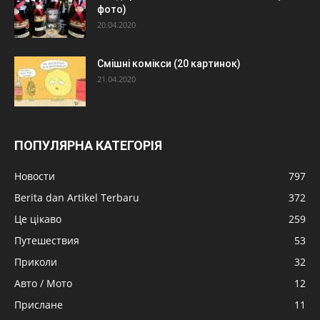
фото)
20.04.2020
Смішні комікси (20 картинок)
21.04.2020
ПОПУЛЯРНА КАТЕГОРІЯ
Новости
797
Berita dan Artikel Terbaru
372
Це цікаво
259
Путешествия
53
Приколи
32
Авто / Мото
12
Прислане
11