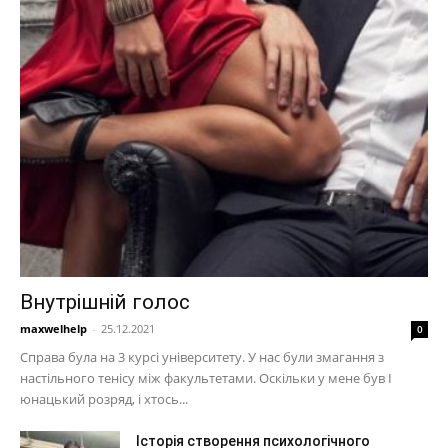
Внутрішній голос
maxwelhelp
-
25.12.2021
0
Справа була на 3 курсі університету. У нас були змагання з
настільного тенісу між факультетами. Оскільки у мене був I
юнацький розряд, і хтось...
Історія створення психологічного