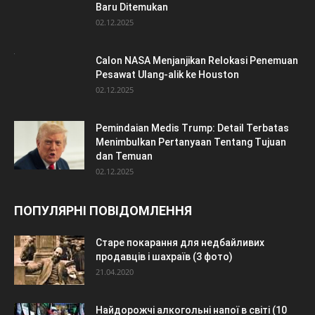
Baru Ditemukan
02.12.2025
Calon NASA Menjanjikan Relokasi Penemuan
Pesawat Ulang-alik ke Houston
02.12.2025
Pemindaian Medis Trump: Detail Terbatas
Menimbulkan Pertanyaan Tentang Tujuan
dan Temuan
02.12.2025
ПОПУЛЯРНІ ПОВІДОМЛЕННЯ
Старе покарання для недбайливих
продавців і шахраїв (3 фото)
21.04.2020
Найдорожчі алкогольні напої в світі (10