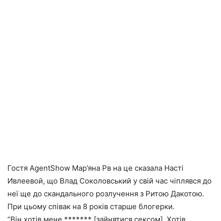
Гостя AgentShow Мар’яна Рв на це сказала Насті
Ивлеевой, що Влад Соколовський у свій час чіплявся до
неї ще до скандального розлучення з Ритою Дакотою.
При цьому співак на 8 років старше блогерки.
“Він хотів мене ******* [зайнятися сексом]. Хотів