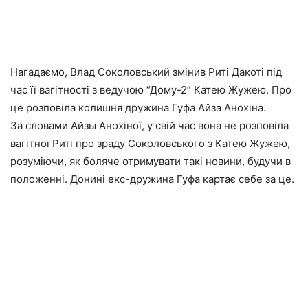
Нагадаємо, Влад Соколовський змінив Риті Дакоті під
час її вагітності з ведучою “Дому-2” Катею Жужею. Про
це розповіла колишня дружина Гуфа Айза Анохіна.
За словами Айзы Анохіної, у свій час вона не розповіла
вагітної Риті про зраду Соколовського з Катею Жужею,
розуміючи, як боляче отримувати такі новини, будучи в
положенні. Донині екс-дружина Гуфа картає себе за це.