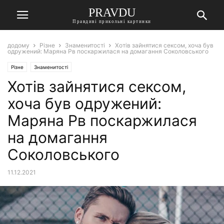
PRAVDU
Правдиві прикольні картинки
додому
Різне
Знаменитості
Хотів зайнятися сексом, хоча був
одружений: Маряна Рв поскаржилася на домагання Соколовського
Різне
Знаменитості
Хотів зайнятися сексом,
хоча був одружений:
Маряна Рв поскаржилася
на домагання
Соколовського
11.12.2021