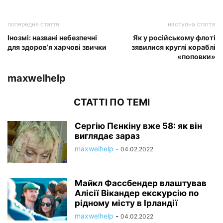
попередня стаття
наступна стаття
Інозмі: названі небезпечні
Як у російському флоті
для здоров’я харчові звички
зявилися круглі кораблі
«поповки»
maxwelhelp
СТАТТІ ПО ТЕМІ
Сергію Пєнкіну вже 58: як він
виглядає зараз
maxwelhelp
-
04.02.2022
Майкл Фассбендер влаштував
Алісії Вікандер екскурсію по
рідному місту в Ірландії
maxwelhelp
-
04.02.2022