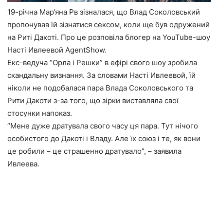
19-річна Мар’яна Рв зізналася, що Влад Соколовський
пропонував їй зізнатися сексом, коли ще був одружений
на Риті Дакоті. Про це розповіла блогер на YouTube-шоу
Насті Ивлеевой AgentShow.
Екс-ведуча “Орла і Решки” в ефірі свого шоу зробила
скандальну визнання. За словами Насті Ивлеевой, їй
ніколи не подобалася пара Влада Соколовського та
Рити Дакоти з-за того, що зірки виставляла свої
стосунки напоказ.
“Мене дуже дратувала свого часу ця пара. Тут нічого
особистого до Дакоті і Владу. Але їх союз і те, як вони
це робили – це страшенно дратувало”, – заявила
Ивлеева.