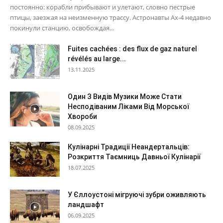
постоянно: корабли прибывают и улетают, словно пестрые
птицы, заезжая на неизменную трассу. Астронавты Ax-4 недавно
покинули станцию, освобождая...
Fuites cachées : des flux de gaz naturel
révélés au large...
13.11.2025
Один З Видів Музики Може Стати
Несподіваним Ліками Від Морської
Хвороби
08.09.2025
Кулінарні Традиції Неандертальців:
Розкриття Таємниць Давньої Кулінарії
18.07.2025
У Єллоустоні мігруючі зубри оживляють
ландшафт
06.09.2025