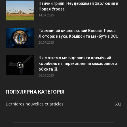
Птичий грипп: Неудержимая Эволюция и
Новая Угроза
14.07.2025
Таємничий кишеньковий Всесвіт Лекса
Лютора: наука, Комікси та майбутнє DCU
20.07.2025
Чи можемо ми відправити космічний
корабель на перехоплення міжзоряного
об’єкта 3I...
06.08.2025
ПОПУЛЯРНА КАТЕГОРІЯ
Dernières nouvelles et articles
532